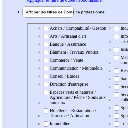
Appliquer
le filtre de durée hebdomadaire
Afficher les filtres de
Domaine pro
fessionnel
Domaine professionel
Achats / Comptabilité / Gestion
Indu
Arts / Artisanat d'art
Info
Tél
Banque / Assurance
Inst
Bâtiment / Travaux Publics
Mark
Commerce / Vente
com
Communication / Multimédia
Res
Conseil / Etudes
San
Direction d'entreprise
Secr
Espaces verts et naturels /
Serv
Agriculture / Pêche / Soins aux
coll
animaux
Spe
Hôtellerie - Restauration /
Tourisme / Animation
Spo
Immobilier
Tran