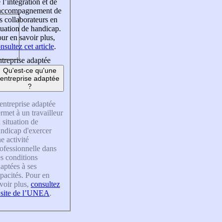
 l’intégration et de
’accompagnement de
s collaborateurs en
tuation de handicap.
ur en savoir plus,
nsultez cet article
.
treprise adaptée
Qu'est-ce qu'une
entreprise adaptée
?
entreprise adaptée
rmet à un travailleur
 situation de
ndicap d'exercer
e activité
ofessionnelle dans
s conditions
aptées à ses
pacités. Pour en
voir plus,
consultez
 site de l’UNEA
.