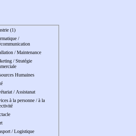
strie (1)
rmatique /
écommunication
allation / Maintenance
eting / Stratégie
merciale
sources Humaines
té
étariat / Assistanat
ices à la personne / à la
ectivité
ctacle
rt
sport / Logistique