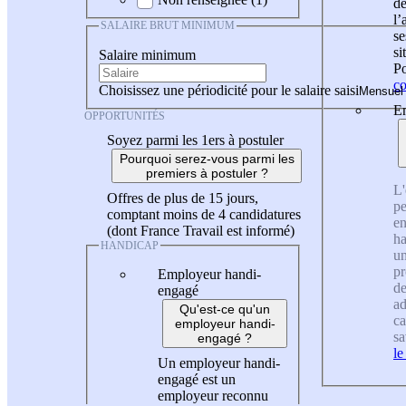
de
l
SALAIRE BRUT MINIMUM
se
si
Salaire minimum
Po
co
Choisissez une périodicité pour le salaire saisi
En
OPPORTUNITÉS
Soyez parmi les 1ers à postuler
Pourquoi serez-vous parmi les
premiers à postuler ?
L'
Offres de plus de 15 jours,
pe
comptant moins de 4 candidatures
en
(dont France Travail est informé)
ha
HANDICAP
un
pr
Employeur handi-
de
engagé
ad
Qu'est-ce qu'un
ca
employeur handi-
sa
engagé ?
le
Un employeur handi-
engagé est un
employeur reconnu