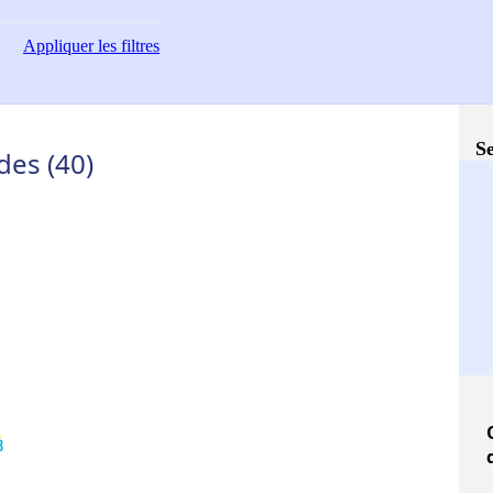
Appliquer
les filtres
Se
des (40)