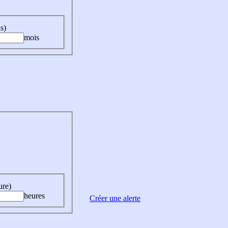
s)
mois
ure)
heures
Créer une alerte