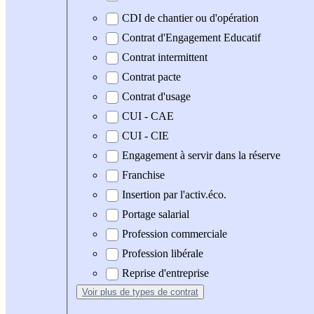
CDI de chantier ou d'opération
Contrat d'Engagement Educatif
Contrat intermittent
Contrat pacte
Contrat d'usage
CUI - CAE
CUI - CIE
Engagement à servir dans la réserve
Franchise
Insertion par l'activ.éco.
Portage salarial
Profession commerciale
Profession libérale
Reprise d'entreprise
Voir plus
de types de contrat