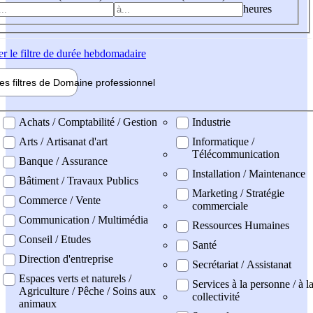
heures
er
le filtre de durée hebdomadaire
les filtres de
Domaine pro
fessionnel
ne professionel
Achats / Comptabilité / Gestion
Industrie
Arts / Artisanat d'art
Informatique /
Télécommunication
Banque / Assurance
Installation / Maintenance
Bâtiment / Travaux Publics
Marketing / Stratégie
Commerce / Vente
commerciale
Communication / Multimédia
Ressources Humaines
Conseil / Etudes
Santé
Direction d'entreprise
Secrétariat / Assistanat
Espaces verts et naturels /
Services à la personne / à l
Agriculture / Pêche / Soins aux
collectivité
animaux