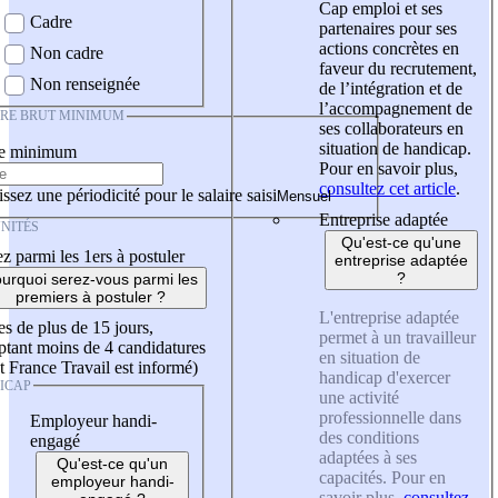
Cap emploi et ses
Cadre
partenaires pour ses
actions concrètes en
Non cadre
faveur du recrutement,
Non renseignée
de l’intégration et de
l’accompagnement de
IRE BRUT MINIMUM
ses collaborateurs en
situation de handicap.
re minimum
Pour en savoir plus,
consultez cet article
.
ssez une périodicité pour le salaire saisi
Entreprise adaptée
NITÉS
Qu'est-ce qu'une
z parmi les 1ers à postuler
entreprise adaptée
?
urquoi serez-vous parmi les
premiers à postuler ?
L'entreprise adaptée
es de plus de 15 jours,
permet à un travailleur
tant moins de 4 candidatures
en situation de
t France Travail est informé)
handicap d'exercer
ICAP
une activité
professionnelle dans
Employeur handi-
des conditions
engagé
adaptées à ses
Qu'est-ce qu'un
capacités. Pour en
employeur handi-
savoir plus,
consultez