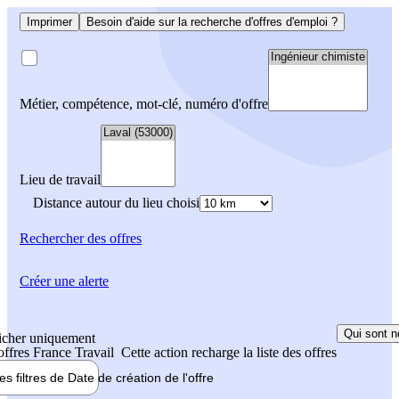
Imprimer
Besoin d'aide sur la recherche d'offres d'emploi ?
Métier, compétence, mot-clé, numéro d'offre
Lieu de travail
Distance autour du lieu choisi
Rechercher
des offres
Créer une alerte
Qui sont n
icher uniquement
 offres France Travail
Cette action recharge la liste des offres
les filtres de
Date de création
de l'offre