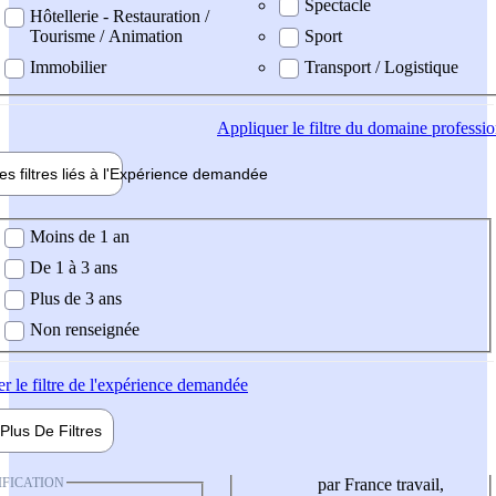
Spectacle
Hôtellerie - Restauration /
Tourisme / Animation
Sport
Immobilier
Transport / Logistique
Appliquer
le filtre du domaine professi
es filtres liés à l'
Expérience
demandée
ience demandée
Moins de 1 an
De 1 à 3 ans
Plus de 3 ans
Non renseignée
er
le filtre de l'expérience demandée
Plus De
Filtres
IFICATION
par France travail,