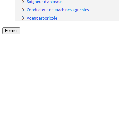
Fermer
Fermer
le détail de l'offre
/
Offre
sur
Offre précéden