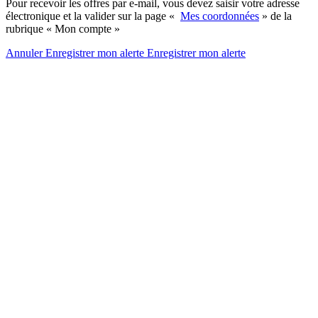
Pour recevoir les offres par e-mail, vous devez saisir votre adresse
électronique et la valider sur la page «
Mes coordonnées
» de la
rubrique « Mon compte »
Annuler
Enregistrer mon alerte
Enregistrer
mon alerte