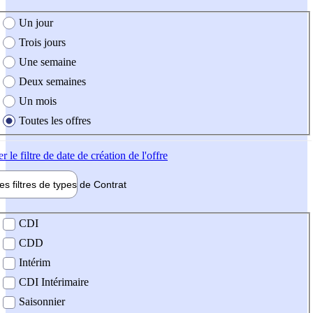
e création de l'offre
Un jour
Trois jours
Une semaine
Deux semaines
Un mois
Toutes les offres
er
le filtre de date de création de l'offre
les filtres de types de
Contrat
de contrat
CDI
CDD
Intérim
CDI Intérimaire
Saisonnier