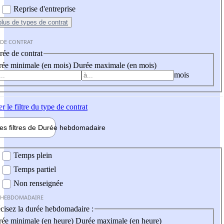
Reprise d'entreprise
plus
de types de contrat
 DE CONTRAT
ée de contrat
ée minimale (en mois)
Durée maximale (en mois)
mois
er
le filtre du type de contrat
les filtres de
Durée hebdo
madaire
 hebdomadaire
Temps plein
Temps partiel
Non renseignée
 HEBDOMADAIRE
cisez la durée hebdomadaire :
ée minimale (en heure)
Durée maximale (en heure)