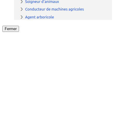
Fermer
Fermer
le détail de l'offre
/
Offre
sur
Offre précéden