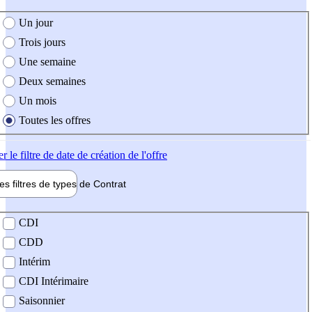
e création de l'offre
Un jour
Trois jours
Une semaine
Deux semaines
Un mois
Toutes les offres
er
le filtre de date de création de l'offre
les filtres de types de
Contrat
de contrat
CDI
CDD
Intérim
CDI Intérimaire
Saisonnier