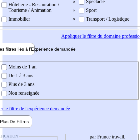
Spectacle
Hôtellerie - Restauration /
Tourisme / Animation
Sport
Immobilier
Transport / Logistique
Appliquer
le filtre du domaine professi
es filtres liés à l'
Expérience
demandée
ience demandée
Moins de 1 an
De 1 à 3 ans
Plus de 3 ans
Non renseignée
er
le filtre de l'expérience demandée
Plus De
Filtres
IFICATION
par France travail,