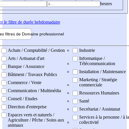
heures
er
le filtre de durée hebdomadaire
les filtres de
Domaine pro
fessionnel
ne professionel
Achats / Comptabilité / Gestion
Industrie
Arts / Artisanat d'art
Informatique /
Télécommunication
Banque / Assurance
Installation / Maintenance
Bâtiment / Travaux Publics
Marketing / Stratégie
Commerce / Vente
commerciale
Communication / Multimédia
Ressources Humaines
Conseil / Etudes
Santé
Direction d'entreprise
Secrétariat / Assistanat
Espaces verts et naturels /
Services à la personne / à l
Agriculture / Pêche / Soins aux
collectivité
animaux