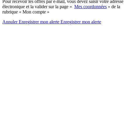
Pour recevoir les offres par e-mail, vous devez saisir votre adresse
électronique et la valider sur la page «
Mes coordonnées
» de la
rubrique « Mon compte »
Annuler
Enregistrer mon alerte
Enregistrer
mon alerte