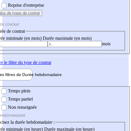
Reprise d'entreprise
plus
de types de contrat
 DE CONTRAT
ée de contrat
ée minimale (en mois)
Durée maximale (en mois)
mois
er
le filtre du type de contrat
les filtres de
Durée hebdo
madaire
 hebdomadaire
Temps plein
Temps partiel
Non renseignée
 HEBDOMADAIRE
cisez la durée hebdomadaire :
ée minimale (en heure)
Durée maximale (en heure)