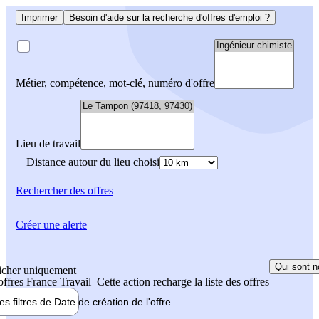
Imprimer
Besoin d'aide sur la recherche d'offres d'emploi ?
Métier, compétence, mot-clé, numéro d'offre
Lieu de travail
Distance autour du lieu choisi
Rechercher
des offres
Créer une alerte
Qui sont n
icher uniquement
 offres France Travail
Cette action recharge la liste des offres
les filtres de
Date de création
de l'offre