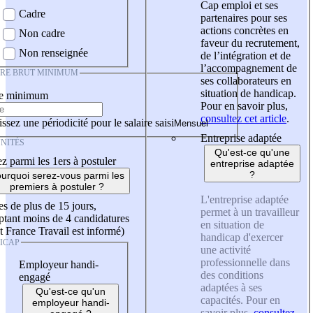
Cap emploi et ses
Cadre
partenaires pour ses
actions concrètes en
Non cadre
faveur du recrutement,
Non renseignée
de l’intégration et de
l’accompagnement de
IRE BRUT MINIMUM
ses collaborateurs en
situation de handicap.
re minimum
Pour en savoir plus,
consultez cet article
.
ssez une périodicité pour le salaire saisi
Entreprise adaptée
NITÉS
Qu'est-ce qu'une
z parmi les 1ers à postuler
entreprise adaptée
?
urquoi serez-vous parmi les
premiers à postuler ?
L'entreprise adaptée
es de plus de 15 jours,
permet à un travailleur
tant moins de 4 candidatures
en situation de
t France Travail est informé)
handicap d'exercer
ICAP
une activité
professionnelle dans
Employeur handi-
des conditions
engagé
adaptées à ses
Qu'est-ce qu'un
capacités. Pour en
employeur handi-
savoir plus,
consultez