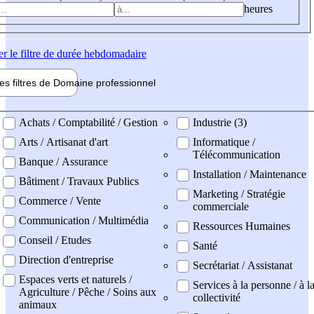
heures
er
le filtre de durée hebdomadaire
les filtres de
Domaine pro
fessionnel
ne professionel
Achats / Comptabilité / Gestion
Industrie (3)
Arts / Artisanat d'art
Informatique /
Télécommunication
Banque / Assurance
Installation / Maintenance
Bâtiment / Travaux Publics
Marketing / Stratégie
Commerce / Vente
commerciale
Communication / Multimédia
Ressources Humaines
Conseil / Etudes
Santé
Direction d'entreprise
Secrétariat / Assistanat
Espaces verts et naturels /
Services à la personne / à l
Agriculture / Pêche / Soins aux
collectivité
animaux