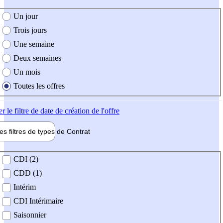
e création de l'offre
Un jour
Trois jours
Une semaine
Deux semaines
Un mois
Toutes les offres
er
le filtre de date de création de l'offre
les filtres de types de
Contrat
de contrat
CDI (2)
CDD (1)
Intérim
CDI Intérimaire
Saisonnier