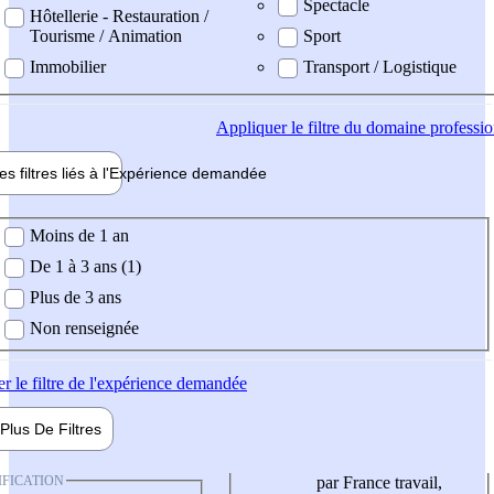
Spectacle
Hôtellerie - Restauration /
Tourisme / Animation
Sport
Immobilier
Transport / Logistique
Appliquer
le filtre du domaine professi
es filtres liés à l'
Expérience
demandée
ience demandée
Moins de 1 an
De 1 à 3 ans (1)
Plus de 3 ans
Non renseignée
er
le filtre de l'expérience demandée
Plus De
Filtres
IFICATION
par France travail,