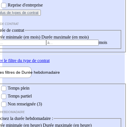
Reprise d'entreprise
plus
de types de contrat
 DE CONTRAT
ée de contrat
ée minimale (en mois)
Durée maximale (en mois)
mois
er
le filtre du type de contrat
les filtres de
Durée hebdo
madaire
 hebdomadaire
Temps plein
Temps partiel
Non renseignée (3)
 HEBDOMADAIRE
cisez la durée hebdomadaire :
ée minimale (en heure)
Durée maximale (en heure)