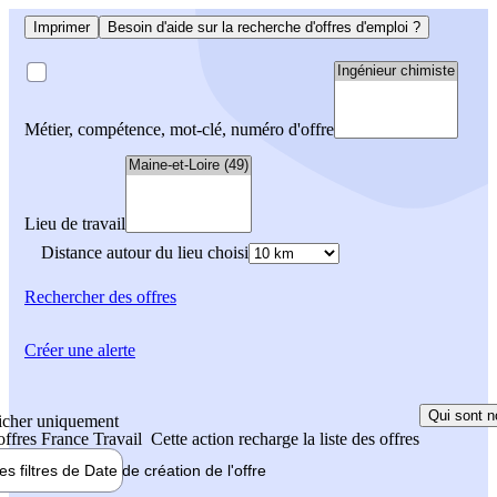
Imprimer
Besoin d'aide sur la recherche d'offres d'emploi ?
Métier, compétence, mot-clé, numéro d'offre
Lieu de travail
Distance autour du lieu choisi
Rechercher
des offres
Créer une alerte
Qui sont n
icher uniquement
 offres France Travail
Cette action recharge la liste des offres
les filtres de
Date de création
de l'offre