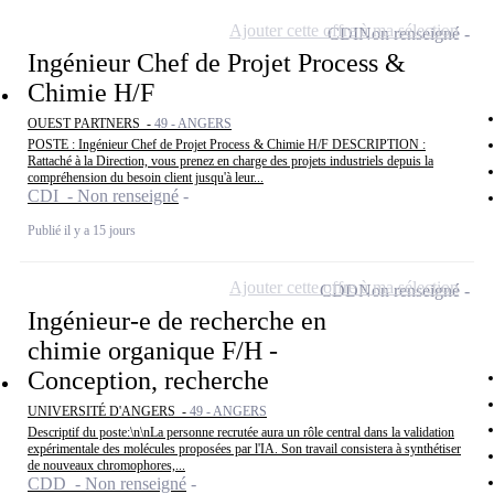
Ajouter cette offre à ma sélection
CDI
Non renseigné
Ingénieur Chef de Projet Process &
Chimie H/F
OUEST PARTNERS -
49 - ANGERS
POSTE : Ingénieur Chef de Projet Process & Chimie H/F DESCRIPTION :
Rattaché à la Direction, vous prenez en charge des projets industriels depuis la
compréhension du besoin client jusqu'à leur...
CDI - Non renseigné
Publié il y a 15 jours
Ajouter cette offre à ma sélection
CDD
Non renseigné
Ingénieur-e de recherche en
chimie organique F/H -
Conception, recherche
UNIVERSITÉ D'ANGERS -
49 - ANGERS
Descriptif du poste:\n\nLa personne recrutée aura un rôle central dans la validation
expérimentale des molécules proposées par l'IA. Son travail consistera à synthétiser
de nouveaux chromophores,...
CDD - Non renseigné