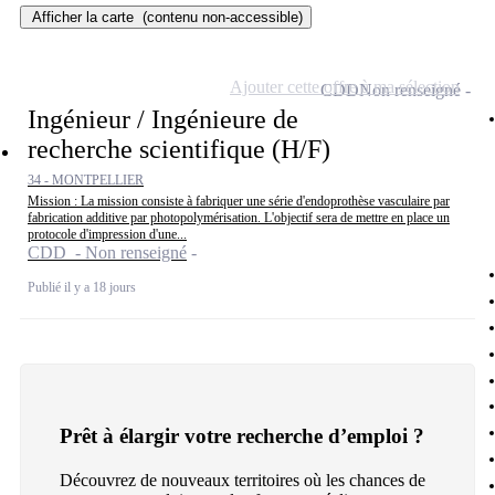
Afficher la carte
(contenu non-accessible)
Ajouter cette offre à ma sélection
CDD
Non renseigné
Ingénieur / Ingénieure de
recherche scientifique (H/F)
34 - MONTPELLIER
Mission : La mission consiste à fabriquer une série d'endoprothèse vasculaire par
fabrication additive par photopolymérisation. L'objectif sera de mettre en place un
protocole d'impression d'une...
CDD - Non renseigné
Publié il y a 18 jours
Prêt à élargir votre recherche d’emploi ?
Découvrez de nouveaux territoires où les chances de