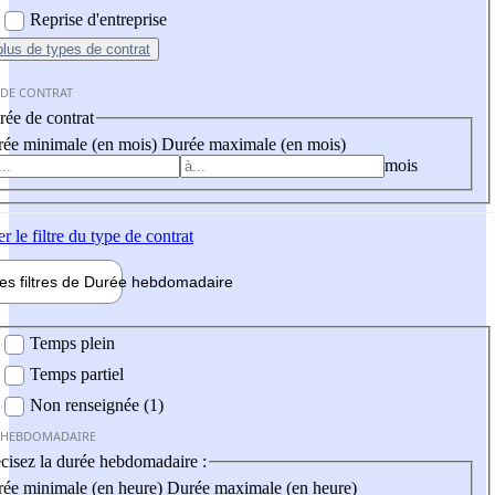
Reprise d'entreprise
plus
de types de contrat
 DE CONTRAT
ée de contrat
ée minimale (en mois)
Durée maximale (en mois)
mois
er
le filtre du type de contrat
les filtres de
Durée hebdo
madaire
 hebdomadaire
Temps plein
Temps partiel
Non renseignée (1)
 HEBDOMADAIRE
cisez la durée hebdomadaire :
ée minimale (en heure)
Durée maximale (en heure)