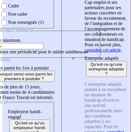
Cap emploi et ses
Cadre
partenaires pour ses
actions concrètes en
Non cadre
faveur du recrutement,
Non renseignée (1)
de l’intégration et de
l’accompagnement de
IRE BRUT MINIMUM
ses collaborateurs en
situation de handicap.
re minimum
Pour en savoir plus,
consultez cet article
.
ssez une périodicité pour le salaire saisi
Entreprise adaptée
NITÉS
Qu'est-ce qu'une
z parmi les 1ers à postuler
entreprise adaptée
?
urquoi serez-vous parmi les
premiers à postuler ?
L'entreprise adaptée
es de plus de 15 jours,
permet à un travailleur
tant moins de 4 candidatures
en situation de
t France Travail est informé)
handicap d'exercer
ICAP
une activité
professionnelle dans
Employeur handi-
des conditions
engagé
adaptées à ses
Qu'est-ce qu'un
capacités. Pour en
employeur handi-
savoir plus,
consultez