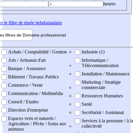
heures
er
le filtre de durée hebdomadaire
les filtres de
Domaine pro
fessionnel
ne professionel
Achats / Comptabilité / Gestion
Industrie (1)
Arts / Artisanat d'art
Informatique /
Télécommunication
Banque / Assurance
Installation / Maintenance
Bâtiment / Travaux Publics
Marketing / Stratégie
Commerce / Vente
commerciale
Communication / Multimédia
Ressources Humaines
Conseil / Etudes
Santé
Direction d'entreprise
Secrétariat / Assistanat
Espaces verts et naturels /
Services à la personne / à l
Agriculture / Pêche / Soins aux
collectivité
animaux