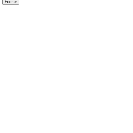
Fermer
Fermer
le détail de l'offre
/
Offre
sur
Offre précéden