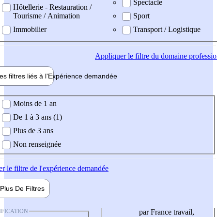
Spectacle
Hôtellerie - Restauration /
Tourisme / Animation
Sport
Immobilier
Transport / Logistique
Appliquer
le filtre du domaine professi
es filtres liés à l'
Expérience
demandée
ience demandée
Moins de 1 an
De 1 à 3 ans (1)
Plus de 3 ans
Non renseignée
er
le filtre de l'expérience demandée
Plus De
Filtres
IFICATION
par France travail,