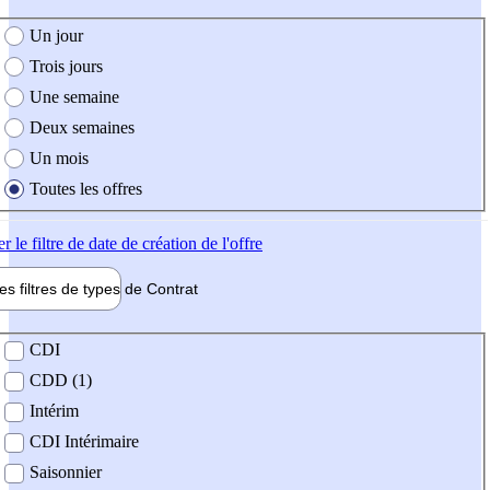
e création de l'offre
Un jour
Trois jours
Une semaine
Deux semaines
Un mois
Toutes les offres
er
le filtre de date de création de l'offre
les filtres de types de
Contrat
de contrat
CDI
CDD (1)
Intérim
CDI Intérimaire
Saisonnier