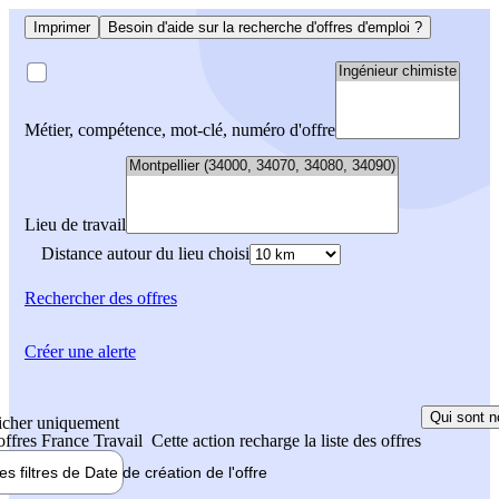
Imprimer
Besoin d'aide sur la recherche d'offres d'emploi ?
Métier, compétence, mot-clé, numéro d'offre
Lieu de travail
Distance autour du lieu choisi
Rechercher
des offres
Créer une alerte
Qui sont n
icher uniquement
 offres France Travail
Cette action recharge la liste des offres
les filtres de
Date de création
de l'offre