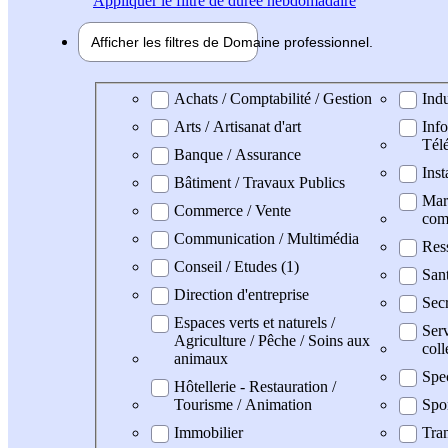
Appliquer
le filtre de durée hebdomadaire
Afficher les filtres de
Domaine pro
fessionnel
Domaine professionel
Achats / Comptabilité / Gestion
Indu
Arts / Artisanat d'art
Info
Tél
Banque / Assurance
Inst
Bâtiment / Travaux Publics
Mark
Commerce / Vente
com
Communication / Multimédia
Res
Conseil / Etudes (1)
San
Direction d'entreprise
Secr
Espaces verts et naturels /
Serv
Agriculture / Pêche / Soins aux
coll
animaux
Spe
Hôtellerie - Restauration /
Tourisme / Animation
Spo
Immobilier
Tran