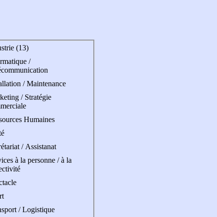
strie (13)
rmatique /
écommunication
allation / Maintenance
eting / Stratégie
merciale
sources Humaines
té
étariat / Assistanat
ices à la personne / à la
ectivité
ctacle
rt
sport / Logistique