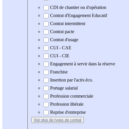
CDI de chantier ou d'opération
Contrat d'Engagement Educatif
Contrat intermittent
Contrat pacte
Contrat d'usage
CUI - CAE
CUI - CIE
Engagement à servir dans la réserve
Franchise
Insertion par l'activ.éco.
Portage salarial
Profession commerciale
Profession libérale
Reprise d'entreprise
Voir plus
de types de contrat