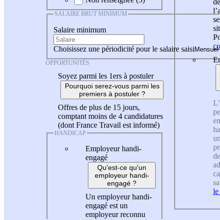
de
l
SALAIRE BRUT MINIMUM
se
si
Salaire minimum
Po
co
Choisissez une périodicité pour le salaire saisi
En
OPPORTUNITÉS
Soyez parmi les 1ers à postuler
Pourquoi serez-vous parmi les
premiers à postuler ?
L'
Offres de plus de 15 jours,
pe
comptant moins de 4 candidatures
en
(dont France Travail est informé)
ha
HANDICAP
un
pr
Employeur handi-
de
engagé
ad
Qu'est-ce qu'un
ca
employeur handi-
sa
engagé ?
le
Un employeur handi-
engagé est un
employeur reconnu