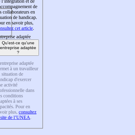
 l’intégration et de
’accompagnement de
s collaborateurs en
tuation de handicap.
ur en savoir plus,
nsultez cet article
.
treprise adaptée
Qu'est-ce qu'une
entreprise adaptée
?
entreprise adaptée
rmet à un travailleur
 situation de
ndicap d'exercer
e activité
ofessionnelle dans
s conditions
aptées à ses
pacités. Pour en
voir plus,
consultez
 site de l’UNEA
.