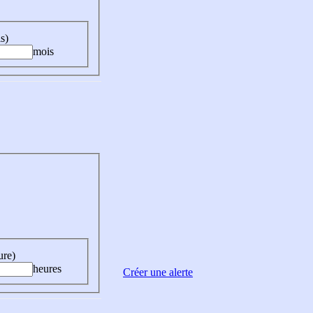
s)
mois
ure)
heures
Créer une alerte