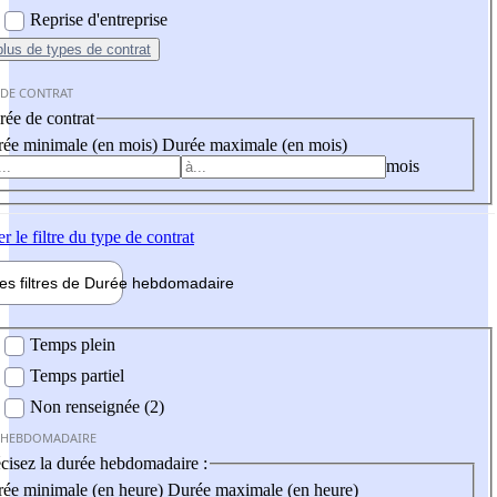
Reprise d'entreprise
plus
de types de contrat
 DE CONTRAT
ée de contrat
ée minimale (en mois)
Durée maximale (en mois)
mois
er
le filtre du type de contrat
les filtres de
Durée hebdo
madaire
 hebdomadaire
Temps plein
Temps partiel
Non renseignée (2)
 HEBDOMADAIRE
cisez la durée hebdomadaire :
ée minimale (en heure)
Durée maximale (en heure)