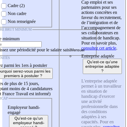
Cap emploi et ses
Cadre (2)
partenaires pour ses
actions concrètes en
Non cadre
faveur du recrutement,
Non renseignée
de l’intégration et de
l’accompagnement de
IRE BRUT MINIMUM
ses collaborateurs en
situation de handicap.
re minimum
Pour en savoir plus,
consultez cet article
.
ssez une périodicité pour le salaire saisi
Entreprise adaptée
NITÉS
Qu'est-ce qu'une
z parmi les 1ers à postuler
entreprise adaptée
?
urquoi serez-vous parmi les
premiers à postuler ?
L'entreprise adaptée
es de plus de 15 jours,
permet à un travailleur
tant moins de 4 candidatures
en situation de
t France Travail est informé)
handicap d'exercer
ICAP
une activité
professionnelle dans
Employeur handi-
des conditions
engagé
adaptées à ses
Qu'est-ce qu'un
capacités. Pour en
employeur handi-
savoir plus,
consultez