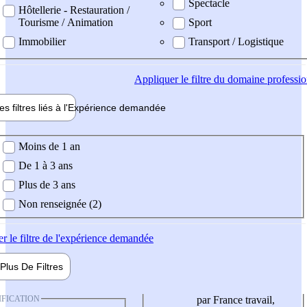
Spectacle
Hôtellerie - Restauration /
Tourisme / Animation
Sport
Immobilier
Transport / Logistique
Appliquer
le filtre du domaine professi
es filtres liés à l'
Expérience
demandée
ience demandée
Moins de 1 an
De 1 à 3 ans
Plus de 3 ans
Non renseignée (2)
er
le filtre de l'expérience demandée
Plus De
Filtres
IFICATION
par France travail,