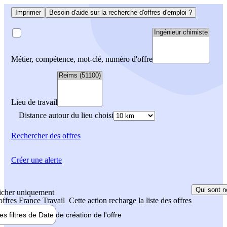
Imprimer
Besoin d'aide sur la recherche d'offres d'emploi ?
Métier, compétence, mot-clé, numéro d'offre
Lieu de travail
Distance autour du lieu choisi
Rechercher
des offres
Créer une alerte
Qui sont n
icher uniquement
 offres France Travail
Cette action recharge la liste des offres
les filtres de
Date de création
de l'offre