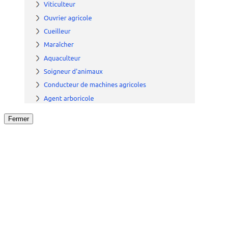
Fermer
Fermer
le détail de l'offre
/
Offre
sur
Offre précéden