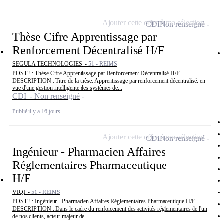
Ajouter cette offre à ma sélection
CDI
Non renseigné
Thèse Cifre Apprentissage par
Renforcement Décentralisé H/F
SEGULA TECHNOLOGIES -
51 - REIMS
POSTE : Thèse Cifre Apprentissage par Renforcement Décentralisé H/F
DESCRIPTION : Titre de la thèse: Apprentissage par renforcement décentralisé, en
vue d'une gestion intelligente des systèmes de...
CDI - Non renseigné
Publié il y a 16 jours
Ajouter cette offre à ma sélection
CDI
Non renseigné
Ingénieur - Pharmacien Affaires
Réglementaires Pharmaceutique
H/F
VIQI -
51 - REIMS
POSTE : Ingénieur - Pharmacien Affaires Réglementaires Pharmaceutique H/F
DESCRIPTION : Dans le cadre du renforcement des activités réglementaires de l'un
de nos clients, acteur majeur de...