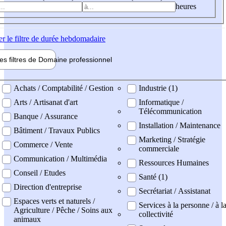
heures
er
le filtre de durée hebdomadaire
les filtres de
Domaine pro
fessionnel
ne professionel
Achats / Comptabilité / Gestion
Industrie (1)
Arts / Artisanat d'art
Informatique /
Télécommunication
Banque / Assurance
Installation / Maintenance
Bâtiment / Travaux Publics
Marketing / Stratégie
Commerce / Vente
commerciale
Communication / Multimédia
Ressources Humaines
Conseil / Etudes
Santé (1)
Direction d'entreprise
Secrétariat / Assistanat
Espaces verts et naturels /
Services à la personne / à l
Agriculture / Pêche / Soins aux
collectivité
animaux