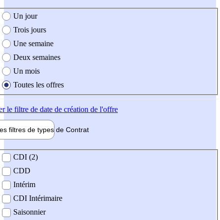
e création de l'offre
Un jour
Trois jours
Une semaine
Deux semaines
Un mois
Toutes les offres
er
le filtre de date de création de l'offre
les filtres de types de
Contrat
de contrat
CDI (2)
CDD
Intérim
CDI Intérimaire
Saisonnier