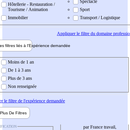
Spectacle
Hôtellerie - Restauration /
Tourisme / Animation
Sport
Immobilier
Transport / Logistique
Appliquer
le filtre du domaine professi
es filtres liés à l'
Expérience
demandée
ience demandée
Moins de 1 an
De 1 à 3 ans
Plus de 3 ans
Non renseignée
er
le filtre de l'expérience demandée
Plus De
Filtres
IFICATION
par France travail,