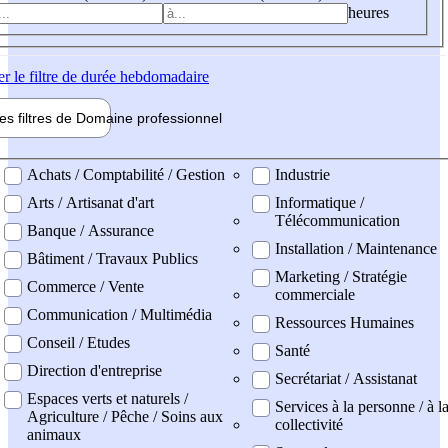
heures
er
le filtre de durée hebdomadaire
les filtres de
Domaine pro
fessionnel
ne professionel
Achats / Comptabilité / Gestion
Industrie
Arts / Artisanat d'art
Informatique /
Télécommunication
Banque / Assurance
Installation / Maintenance
Bâtiment / Travaux Publics
Marketing / Stratégie
Commerce / Vente
commerciale
Communication / Multimédia
Ressources Humaines
Conseil / Etudes
Santé
Direction d'entreprise
Secrétariat / Assistanat
Espaces verts et naturels /
Services à la personne / à l
Agriculture / Pêche / Soins aux
collectivité
animaux