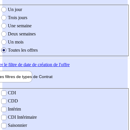
e création de l'offre
Un jour
Trois jours
Une semaine
Deux semaines
Un mois
Toutes les offres
er
le filtre de date de création de l'offre
les filtres de types de
Contrat
de contrat
CDI
CDD
Intérim
CDI Intérimaire
Saisonnier