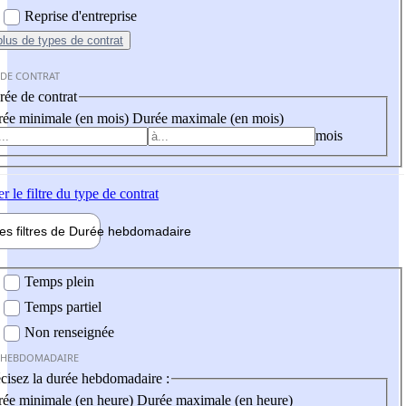
Reprise d'entreprise
plus
de types de contrat
 DE CONTRAT
ée de contrat
ée minimale (en mois)
Durée maximale (en mois)
mois
er
le filtre du type de contrat
les filtres de
Durée hebdo
madaire
 hebdomadaire
Temps plein
Temps partiel
Non renseignée
 HEBDOMADAIRE
cisez la durée hebdomadaire :
ée minimale (en heure)
Durée maximale (en heure)