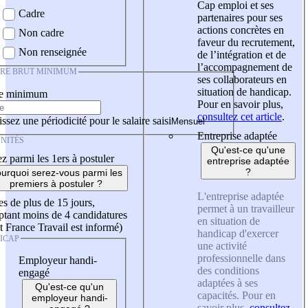
Cap emploi et ses
Cadre
partenaires pour ses
actions concrètes en
Non cadre
faveur du recrutement,
Non renseignée
de l’intégration et de
l’accompagnement de
IRE BRUT MINIMUM
ses collaborateurs en
situation de handicap.
re minimum
Pour en savoir plus,
consultez cet article
.
ssez une périodicité pour le salaire saisi
Entreprise adaptée
NITÉS
Qu'est-ce qu'une
z parmi les 1ers à postuler
entreprise adaptée
?
urquoi serez-vous parmi les
premiers à postuler ?
L'entreprise adaptée
es de plus de 15 jours,
permet à un travailleur
tant moins de 4 candidatures
en situation de
t France Travail est informé)
handicap d'exercer
ICAP
une activité
professionnelle dans
Employeur handi-
des conditions
engagé
adaptées à ses
Qu'est-ce qu'un
capacités. Pour en
employeur handi-
savoir plus,
consultez