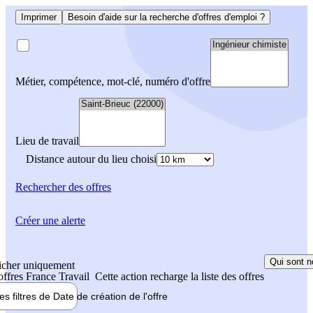
Imprimer
Besoin d'aide sur la recherche d'offres d'emploi ?
Métier, compétence, mot-clé, numéro d'offre
Lieu de travail
Distance autour du lieu choisi
Rechercher
des offres
Créer une alerte
Qui sont n
icher uniquement
 offres France Travail
Cette action recharge la liste des offres
les filtres de
Date de création
de l'offre