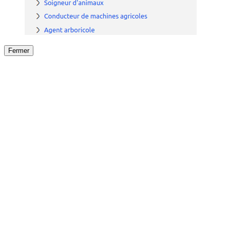
Fermer
Fermer
le détail de l'offre
/
Offre
sur
Offre précéden