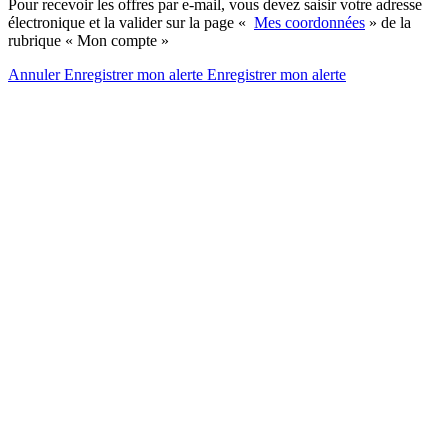
Pour recevoir les offres par e-mail, vous devez saisir votre adresse
électronique et la valider sur la page «
Mes coordonnées
» de la
rubrique « Mon compte »
Annuler
Enregistrer mon alerte
Enregistrer
mon alerte