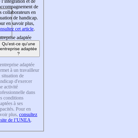
 l’intégration et de
’accompagnement de
s collaborateurs en
tuation de handicap.
ur en savoir plus,
nsultez cet article
.
treprise adaptée
Qu'est-ce qu'une
entreprise adaptée
?
entreprise adaptée
rmet à un travailleur
 situation de
ndicap d'exercer
e activité
ofessionnelle dans
s conditions
aptées à ses
pacités. Pour en
voir plus,
consultez
 site de l’UNEA
.