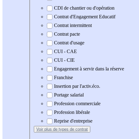
CDI de chantier ou d'opération
Contrat d'Engagement Educatif
Contrat intermittent
Contrat pacte
Contrat d'usage
CUI - CAE
CUI - CIE
Engagement à servir dans la réserve
Franchise
Insertion par l'activ.éco.
Portage salarial
Profession commerciale
Profession libérale
Reprise d'entreprise
Voir plus
de types de contrat