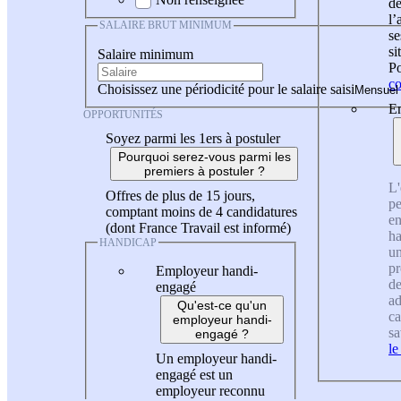
de
l
SALAIRE BRUT MINIMUM
se
si
Salaire minimum
Po
co
Choisissez une périodicité pour le salaire saisi
En
OPPORTUNITÉS
Soyez parmi les 1ers à postuler
Pourquoi serez-vous parmi les
premiers à postuler ?
L'
Offres de plus de 15 jours,
pe
comptant moins de 4 candidatures
en
(dont France Travail est informé)
ha
HANDICAP
un
pr
Employeur handi-
de
engagé
ad
Qu'est-ce qu'un
ca
employeur handi-
sa
engagé ?
le
Un employeur handi-
engagé est un
employeur reconnu