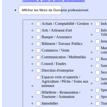
Appliquer
le filtre de durée hebdomadaire
Afficher les filtres de
Domaine pro
fessionnel
Domaine professionel
Achats / Comptabilité / Gestion
Indu
Arts / Artisanat d'art
Info
Tél
Banque / Assurance
Inst
Bâtiment / Travaux Publics
Mark
Commerce / Vente
com
Communication / Multimédia
Res
Conseil / Etudes
San
Direction d'entreprise
Secr
Espaces verts et naturels /
Serv
Agriculture / Pêche / Soins aux
coll
animaux
Spe
Hôtellerie - Restauration /
Tourisme / Animation
Spo
Immobilier
Tran