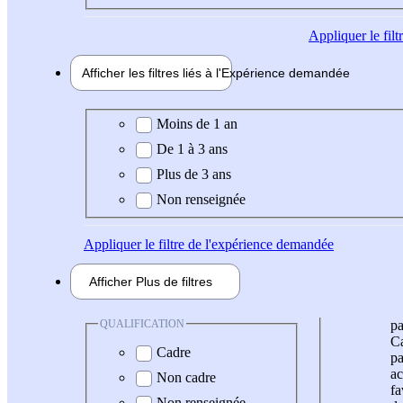
Appliquer
le fil
Afficher les filtres liés à l'
Expérience
demandée
Expérience demandée
Moins de 1 an
De 1 à 3 ans
Plus de 3 ans
Non renseignée
Appliquer
le filtre de l'expérience demandée
Afficher
Plus de
filtres
QUALIFICATION
pa
Ca
Cadre
pa
ac
Non cadre
fa
Non renseignée