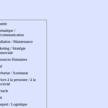
strie
rmatique /
écommunication
allation / Maintenance
eting / Stratégie
merciale
sources Humaines
té
étariat / Assistanat
ices à la personne / à la
ectivité
ctacle
rt
sport / Logistique