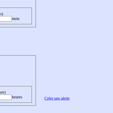
s)
mois
ure)
heures
Créer une alerte