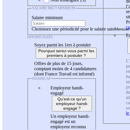
de
l
SALAIRE BRUT MINIMUM
se
si
Salaire minimum
Po
co
Choisissez une périodicité pour le salaire saisi
En
OPPORTUNITÉS
Soyez parmi les 1ers à postuler
Pourquoi serez-vous parmi les
premiers à postuler ?
L'
Offres de plus de 15 jours,
pe
comptant moins de 4 candidatures
en
(dont France Travail est informé)
ha
HANDICAP
un
pr
Employeur handi-
de
engagé
ad
Qu'est-ce qu'un
ca
employeur handi-
sa
engagé ?
le
Un employeur handi-
engagé est un
employeur reconnu