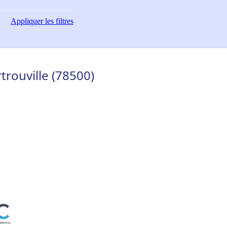
Appliquer
les filtres
trouville (78500)