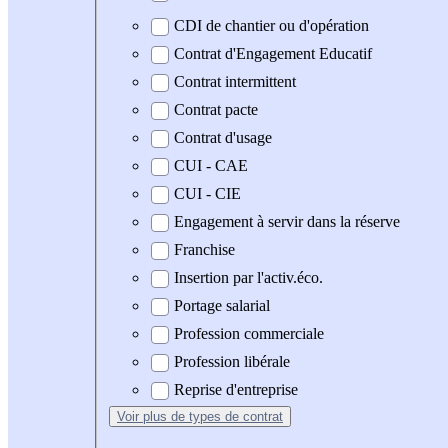
CDI de chantier ou d'opération
Contrat d'Engagement Educatif
Contrat intermittent
Contrat pacte
Contrat d'usage
CUI - CAE
CUI - CIE
Engagement à servir dans la réserve
Franchise
Insertion par l'activ.éco.
Portage salarial
Profession commerciale
Profession libérale
Reprise d'entreprise
Voir plus
de types de contrat