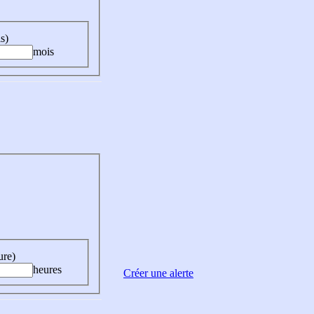
s)
mois
ure)
heures
Créer une alerte