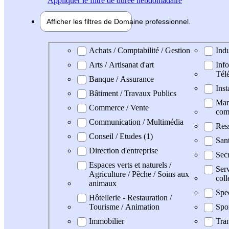
Appliquer
le filtre de durée hebdomadaire
Afficher les filtres de
Domaine pro
fessionnel
Domaine professionel
Achats / Comptabilité / Gestion
Indu
Arts / Artisanat d'art
Info
Tél
Banque / Assurance
Inst
Bâtiment / Travaux Publics
Mark
Commerce / Vente
com
Communication / Multimédia
Res
Conseil / Etudes (1)
San
Direction d'entreprise
Secr
Espaces verts et naturels /
Serv
Agriculture / Pêche / Soins aux
coll
animaux
Spe
Hôtellerie - Restauration /
Tourisme / Animation
Spo
Immobilier
Tran