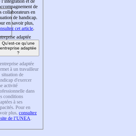
 l’intégration et de
’accompagnement de
s collaborateurs en
tuation de handicap.
ur en savoir plus,
nsultez cet article
.
treprise adaptée
Qu'est-ce qu'une
entreprise adaptée
?
entreprise adaptée
rmet à un travailleur
 situation de
ndicap d'exercer
e activité
ofessionnelle dans
s conditions
aptées à ses
pacités. Pour en
voir plus,
consultez
 site de l’UNEA
.