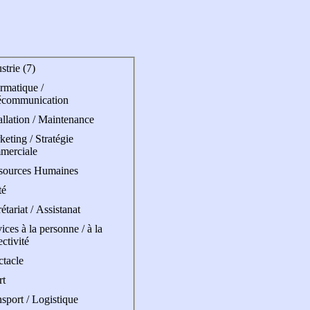
strie (7)
rmatique /
écommunication
allation / Maintenance
eting / Stratégie
merciale
sources Humaines
té
étariat / Assistanat
ices à la personne / à la
ectivité
ctacle
rt
sport / Logistique