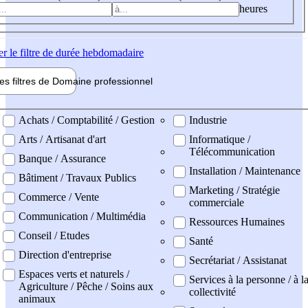
heures
er
le filtre de durée hebdomadaire
les filtres de
Domaine pro
fessionnel
ne professionel
Achats / Comptabilité / Gestion
Industrie
Arts / Artisanat d'art
Informatique /
Télécommunication
Banque / Assurance
Installation / Maintenance
Bâtiment / Travaux Publics
Marketing / Stratégie
Commerce / Vente
commerciale
Communication / Multimédia
Ressources Humaines
Conseil / Etudes
Santé
Direction d'entreprise
Secrétariat / Assistanat
Espaces verts et naturels /
Services à la personne / à l
Agriculture / Pêche / Soins aux
collectivité
animaux