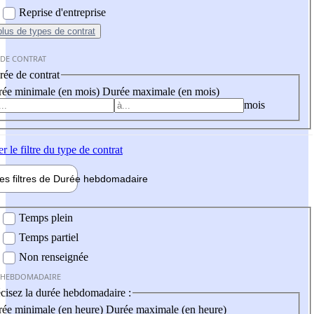
Reprise d'entreprise
plus
de types de contrat
 DE CONTRAT
ée de contrat
ée minimale (en mois)
Durée maximale (en mois)
mois
er
le filtre du type de contrat
les filtres de
Durée hebdo
madaire
 hebdomadaire
Temps plein
Temps partiel
Non renseignée
 HEBDOMADAIRE
cisez la durée hebdomadaire :
ée minimale (en heure)
Durée maximale (en heure)