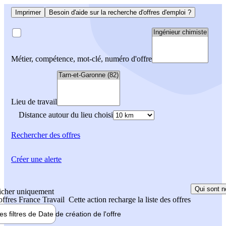
Imprimer
Besoin d'aide sur la recherche d'offres d'emploi ?
Métier, compétence, mot-clé, numéro d'offre
Lieu de travail
Distance autour du lieu choisi
Rechercher
des offres
Créer une alerte
Qui sont n
icher uniquement
 offres France Travail
Cette action recharge la liste des offres
les filtres de
Date de création
de l'offre