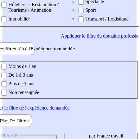
Spectacle
Hôtellerie - Restauration /
Tourisme / Animation
Sport
Immobilier
Transport / Logistique
Appliquer
le filtre du domaine professi
es filtres liés à l'
Expérience
demandée
ience demandée
Moins de 1 an
De 1 à 3 ans
Plus de 3 ans
Non renseignée
er
le filtre de l'expérience demandée
Plus De
Filtres
IFICATION
par France travail,