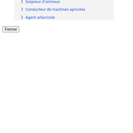
Fermer
Fermer
le détail de l'offre
/
Offre
sur
Offre précéden