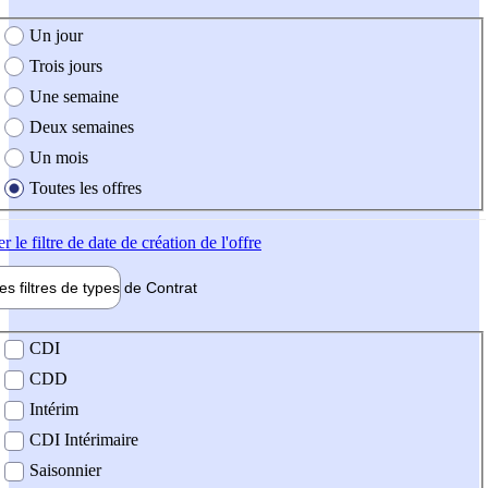
e création de l'offre
Un jour
Trois jours
Une semaine
Deux semaines
Un mois
Toutes les offres
er
le filtre de date de création de l'offre
les filtres de types de
Contrat
de contrat
CDI
CDD
Intérim
CDI Intérimaire
Saisonnier