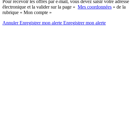
Pour recevoir les offres par e-mail, vous devez saisir votre adresse
électronique et la valider sur la page «
Mes coordonnées
» de la
rubrique « Mon compte »
Annuler
Enregistrer mon alerte
Enregistrer
mon alerte