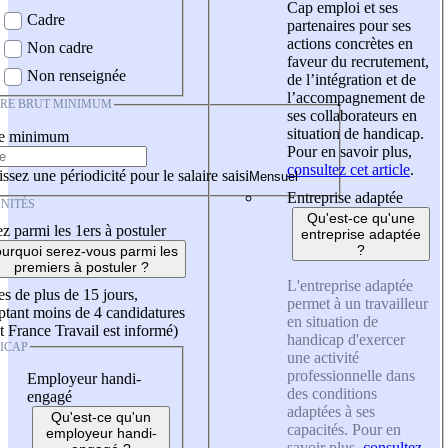
Cap emploi et ses
Cadre
partenaires pour ses
actions concrètes en
Non cadre
faveur du recrutement,
Non renseignée
de l’intégration et de
l’accompagnement de
IRE BRUT MINIMUM
ses collaborateurs en
situation de handicap.
re minimum
Pour en savoir plus,
consultez cet article
.
ssez une périodicité pour le salaire saisi
Entreprise adaptée
NITÉS
Qu'est-ce qu'une
z parmi les 1ers à postuler
entreprise adaptée
?
urquoi serez-vous parmi les
premiers à postuler ?
L'entreprise adaptée
es de plus de 15 jours,
permet à un travailleur
tant moins de 4 candidatures
en situation de
t France Travail est informé)
handicap d'exercer
ICAP
une activité
professionnelle dans
Employeur handi-
des conditions
engagé
adaptées à ses
Qu'est-ce qu'un
capacités. Pour en
employeur handi-
savoir plus,
consultez