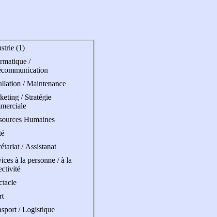
strie (1)
rmatique /
écommunication
allation / Maintenance
eting / Stratégie
merciale
sources Humaines
té
étariat / Assistanat
ices à la personne / à la
ectivité
ctacle
rt
sport / Logistique