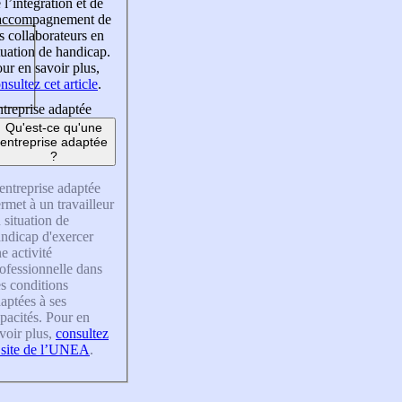
 l’intégration et de
’accompagnement de
s collaborateurs en
tuation de handicap.
ur en savoir plus,
nsultez cet article
.
treprise adaptée
Qu'est-ce qu'une
entreprise adaptée
?
entreprise adaptée
rmet à un travailleur
 situation de
ndicap d'exercer
e activité
ofessionnelle dans
s conditions
aptées à ses
pacités. Pour en
voir plus,
consultez
 site de l’UNEA
.