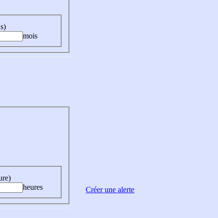
s)
mois
ure)
heures
Créer une alerte