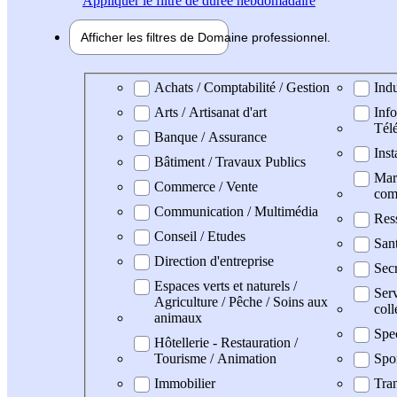
Appliquer
le filtre de durée hebdomadaire
Afficher les filtres de
Domaine pro
fessionnel
Domaine professionel
Achats / Comptabilité / Gestion
Indu
Arts / Artisanat d'art
Info
Tél
Banque / Assurance
Inst
Bâtiment / Travaux Publics
Mark
Commerce / Vente
com
Communication / Multimédia
Res
Conseil / Etudes
San
Direction d'entreprise
Secr
Espaces verts et naturels /
Serv
Agriculture / Pêche / Soins aux
coll
animaux
Spe
Hôtellerie - Restauration /
Tourisme / Animation
Spo
Immobilier
Tran