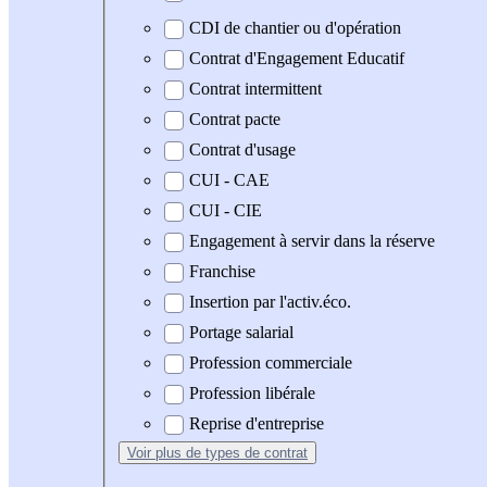
CDI de chantier ou d'opération
Contrat d'Engagement Educatif
Contrat intermittent
Contrat pacte
Contrat d'usage
CUI - CAE
CUI - CIE
Engagement à servir dans la réserve
Franchise
Insertion par l'activ.éco.
Portage salarial
Profession commerciale
Profession libérale
Reprise d'entreprise
Voir plus
de types de contrat