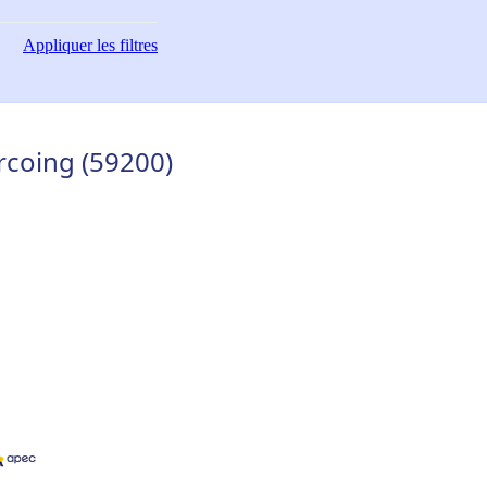
Appliquer
les filtres
rcoing (59200)