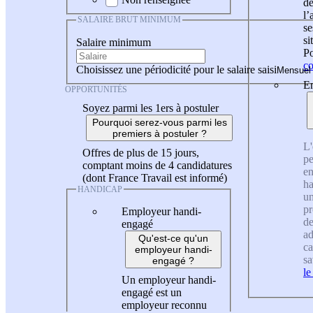
de
l
SALAIRE BRUT MINIMUM
se
si
Salaire minimum
Po
co
Choisissez une périodicité pour le salaire saisi
En
OPPORTUNITÉS
Soyez parmi les 1ers à postuler
Pourquoi serez-vous parmi les
premiers à postuler ?
L'
Offres de plus de 15 jours,
pe
comptant moins de 4 candidatures
en
(dont France Travail est informé)
ha
HANDICAP
un
pr
Employeur handi-
de
engagé
ad
Qu'est-ce qu'un
ca
employeur handi-
sa
engagé ?
le
Un employeur handi-
engagé est un
employeur reconnu