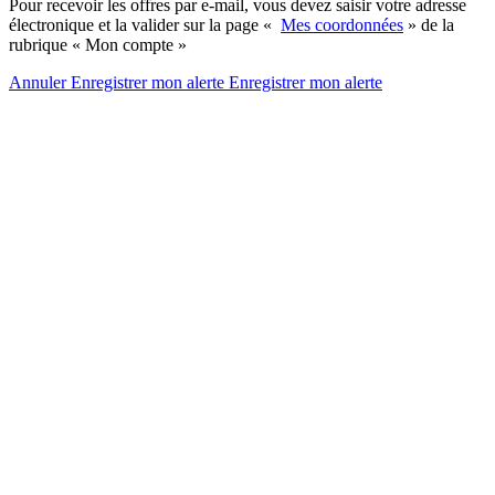
Pour recevoir les offres par e-mail, vous devez saisir votre adresse
électronique et la valider sur la page «
Mes coordonnées
» de la
rubrique « Mon compte »
Annuler
Enregistrer mon alerte
Enregistrer
mon alerte