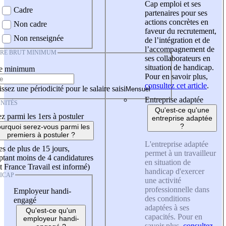
Cap emploi et ses
Cadre
partenaires pour ses
actions concrètes en
Non cadre
faveur du recrutement,
Non renseignée
de l’intégration et de
l’accompagnement de
IRE BRUT MINIMUM
ses collaborateurs en
situation de handicap.
re minimum
Pour en savoir plus,
consultez cet article
.
ssez une périodicité pour le salaire saisi
Entreprise adaptée
NITÉS
Qu'est-ce qu'une
z parmi les 1ers à postuler
entreprise adaptée
?
urquoi serez-vous parmi les
premiers à postuler ?
L'entreprise adaptée
es de plus de 15 jours,
permet à un travailleur
tant moins de 4 candidatures
en situation de
t France Travail est informé)
handicap d'exercer
ICAP
une activité
professionnelle dans
Employeur handi-
des conditions
engagé
adaptées à ses
Qu'est-ce qu'un
capacités. Pour en
employeur handi-
savoir plus,
consultez