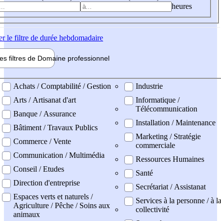
heures
er
le filtre de durée hebdomadaire
les filtres de
Domaine pro
fessionnel
ne professionel
Achats / Comptabilité / Gestion
Industrie
Arts / Artisanat d'art
Informatique /
Télécommunication
Banque / Assurance
Installation / Maintenance
Bâtiment / Travaux Publics
Marketing / Stratégie
Commerce / Vente
commerciale
Communication / Multimédia
Ressources Humaines
Conseil / Etudes
Santé
Direction d'entreprise
Secrétariat / Assistanat
Espaces verts et naturels /
Services à la personne / à l
Agriculture / Pêche / Soins aux
collectivité
animaux