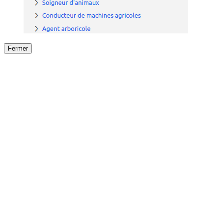
Fermer
Fermer
le détail de l'offre
/
Offre
sur
Offre précéden