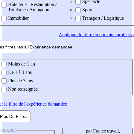
Spectacle
Hôtellerie - Restauration /
Tourisme / Animation
Sport
Immobilier
Transport / Logistique
Appliquer
le filtre du domaine professi
es filtres liés à l'
Expérience
demandée
ience demandée
Moins de 1 an
De 1 à 3 ans
Plus de 3 ans
Non renseignée
er
le filtre de l'expérience demandée
Plus De
Filtres
IFICATION
par France travail,