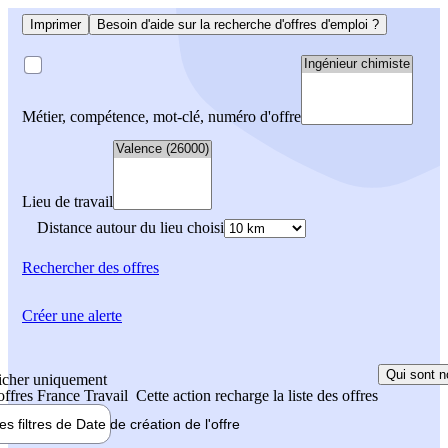
Imprimer
Besoin d'aide sur la recherche d'offres d'emploi ?
Métier, compétence, mot-clé, numéro d'offre
Lieu de travail
Distance autour du lieu choisi
Rechercher
des offres
Créer une alerte
Qui sont n
icher uniquement
 offres France Travail
Cette action recharge la liste des offres
les filtres de
Date de création
de l'offre