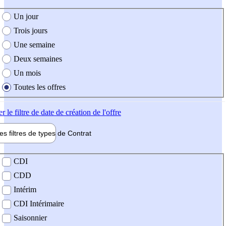
e création de l'offre
Un jour
Trois jours
Une semaine
Deux semaines
Un mois
Toutes les offres
er
le filtre de date de création de l'offre
les filtres de types de
Contrat
de contrat
CDI
CDD
Intérim
CDI Intérimaire
Saisonnier