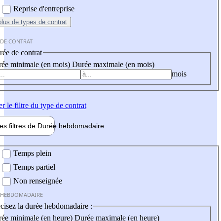
Reprise d'entreprise
plus
de types de contrat
 DE CONTRAT
ée de contrat
ée minimale (en mois)
Durée maximale (en mois)
mois
er
le filtre du type de contrat
les filtres de
Durée hebdo
madaire
 hebdomadaire
Temps plein
Temps partiel
Non renseignée
 HEBDOMADAIRE
cisez la durée hebdomadaire :
ée minimale (en heure)
Durée maximale (en heure)