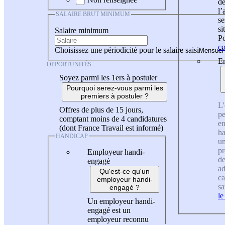
de
l
SALAIRE BRUT MINIMUM
se
si
Salaire minimum
Po
co
Choisissez une périodicité pour le salaire saisi
En
OPPORTUNITÉS
Soyez parmi les 1ers à postuler
Pourquoi serez-vous parmi les
premiers à postuler ?
L'
Offres de plus de 15 jours,
pe
comptant moins de 4 candidatures
en
(dont France Travail est informé)
ha
HANDICAP
un
pr
Employeur handi-
de
engagé
ad
Qu'est-ce qu'un
ca
employeur handi-
sa
engagé ?
le
Un employeur handi-
engagé est un
employeur reconnu