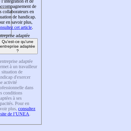
 l’intégration et de
’accompagnement de
s collaborateurs en
tuation de handicap.
ur en savoir plus,
nsultez cet article
.
treprise adaptée
Qu'est-ce qu'une
entreprise adaptée
?
entreprise adaptée
rmet à un travailleur
 situation de
ndicap d'exercer
e activité
ofessionnelle dans
s conditions
aptées à ses
pacités. Pour en
voir plus,
consultez
 site de l’UNEA
.