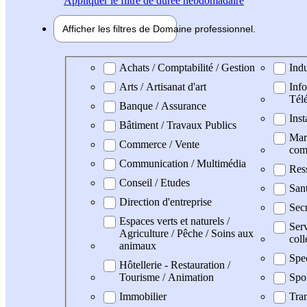
Appliquer
le filtre de durée hebdomadaire
Afficher les filtres de
Domaine pro
fessionnel
Domaine professionel
Achats / Comptabilité / Gestion
Indu
Arts / Artisanat d'art
Info
Tél
Banque / Assurance
Inst
Bâtiment / Travaux Publics
Mark
Commerce / Vente
com
Communication / Multimédia
Res
Conseil / Etudes
San
Direction d'entreprise
Secr
Espaces verts et naturels /
Serv
Agriculture / Pêche / Soins aux
coll
animaux
Spe
Hôtellerie - Restauration /
Tourisme / Animation
Spo
Immobilier
Tran