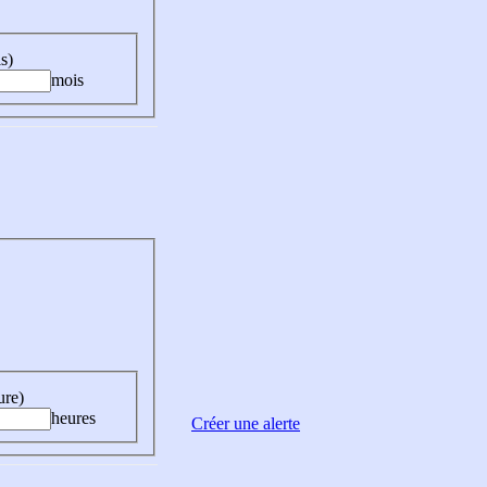
s)
mois
ure)
heures
Créer une alerte