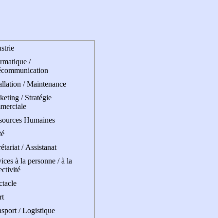
strie
rmatique /
écommunication
allation / Maintenance
eting / Stratégie
merciale
sources Humaines
té
étariat / Assistanat
ices à la personne / à la
ectivité
ctacle
rt
sport / Logistique