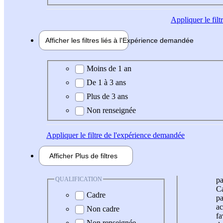
Appliquer
le fil
Afficher les filtres liés à l'
Expérience
demandée
Expérience demandée
Moins de 1 an
De 1 à 3 ans
Plus de 3 ans
Non renseignée
Appliquer
le filtre de l'expérience demandée
Afficher
Plus de
filtres
QUALIFICATION
pa
Ca
Cadre
pa
ac
Non cadre
fa
Non renseignée