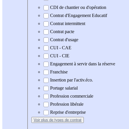
CDI de chantier ou d'opération
Contrat d'Engagement Educatif
Contrat intermittent
Contrat pacte
Contrat d'usage
CUI - CAE
CUI - CIE
Engagement à servir dans la réserve
Franchise
Insertion par l'activ.éco.
Portage salarial
Profession commerciale
Profession libérale
Reprise d'entreprise
Voir plus
de types de contrat