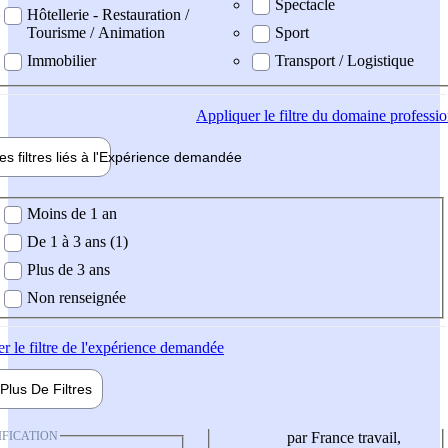
Spectacle
Hôtellerie - Restauration /
Tourisme / Animation
Sport
Immobilier
Transport / Logistique
Appliquer
le filtre du domaine professi
es filtres liés à l'
Expérience
demandée
ience demandée
Moins de 1 an
De 1 à 3 ans (1)
Plus de 3 ans
Non renseignée
er
le filtre de l'expérience demandée
Plus De
Filtres
IFICATION
par France travail,