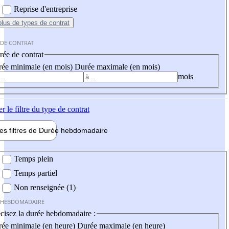
Reprise d'entreprise
plus
de types de contrat
 DE CONTRAT
ée de contrat
ée minimale (en mois)
Durée maximale (en mois)
mois
er
le filtre du type de contrat
les filtres de
Durée hebdo
madaire
 hebdomadaire
Temps plein
Temps partiel
Non renseignée (1)
 HEBDOMADAIRE
cisez la durée hebdomadaire :
ée minimale (en heure)
Durée maximale (en heure)