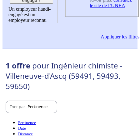
engagé ?
le site de l’UNEA
.
Un employeur handi-
engagé est un
employeur reconnu
Appliquer
les filtres
1 offre
pour Ingénieur chimiste -
Villeneuve-d'Ascq (59491, 59493,
59650)
Trier par
Pertinence
Pertinence
Date
Distance