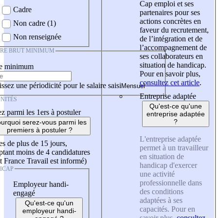
Cap emploi et ses
Cadre
partenaires pour ses
actions concrètes en
Non cadre (1)
faveur du recrutement,
Non renseignée
de l’intégration et de
l’accompagnement de
IRE BRUT MINIMUM
ses collaborateurs en
situation de handicap.
re minimum
Pour en savoir plus,
consultez cet article
.
ssez une périodicité pour le salaire saisi
Entreprise adaptée
NITÉS
Qu'est-ce qu'une
z parmi les 1ers à postuler
entreprise adaptée
?
urquoi serez-vous parmi les
premiers à postuler ?
L'entreprise adaptée
es de plus de 15 jours,
permet à un travailleur
tant moins de 4 candidatures
en situation de
t France Travail est informé)
handicap d'exercer
ICAP
une activité
professionnelle dans
Employeur handi-
des conditions
engagé
adaptées à ses
Qu'est-ce qu'un
capacités. Pour en
employeur handi-
savoir plus,
consultez