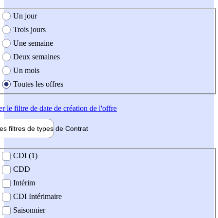
e création de l'offre
Un jour
Trois jours
Une semaine
Deux semaines
Un mois
Toutes les offres
er
le filtre de date de création de l'offre
les filtres de types de
Contrat
de contrat
CDI (1)
CDD
Intérim
CDI Intérimaire
Saisonnier