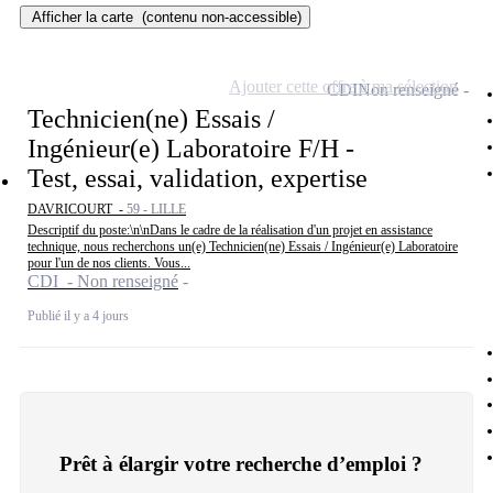
Afficher la carte
(contenu non-accessible)
Ajouter cette offre à ma sélection
CDI
Non renseigné
Technicien(ne) Essais /
Ingénieur(e) Laboratoire F/H -
Test, essai, validation, expertise
DAVRICOURT -
59 - LILLE
Descriptif du poste:\n\nDans le cadre de la réalisation d'un projet en assistance
technique, nous recherchons un(e) Technicien(ne) Essais / Ingénieur(e) Laboratoire
pour l'un de nos clients. Vous...
CDI - Non renseigné
Publié il y a 4 jours
Prêt à élargir votre recherche d’emploi ?