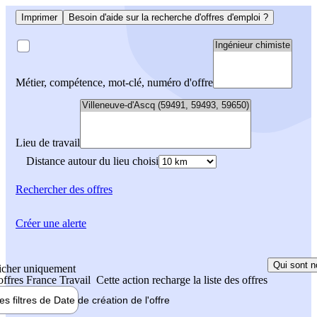
Imprimer
Besoin d'aide sur la recherche d'offres d'emploi ?
Métier, compétence, mot-clé, numéro d'offre
Lieu de travail
Distance autour du lieu choisi
Rechercher
des offres
Créer une alerte
Qui sont n
icher uniquement
 offres France Travail
Cette action recharge la liste des offres
les filtres de
Date de création
de l'offre