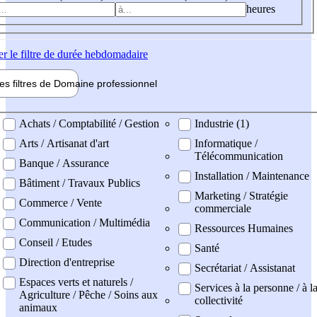
heures
er
le filtre de durée hebdomadaire
les filtres de
Domaine pro
fessionnel
ne professionel
Achats / Comptabilité / Gestion
Industrie (1)
Arts / Artisanat d'art
Informatique /
Télécommunication
Banque / Assurance
Installation / Maintenance
Bâtiment / Travaux Publics
Marketing / Stratégie
Commerce / Vente
commerciale
Communication / Multimédia
Ressources Humaines
Conseil / Etudes
Santé
Direction d'entreprise
Secrétariat / Assistanat
Espaces verts et naturels /
Services à la personne / à l
Agriculture / Pêche / Soins aux
collectivité
animaux