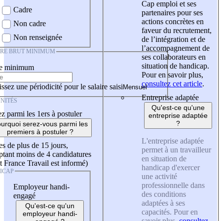
Cap emploi et ses
Cadre
partenaires pour ses
actions concrètes en
Non cadre
faveur du recrutement,
Non renseignée
de l’intégration et de
l’accompagnement de
IRE BRUT MINIMUM
ses collaborateurs en
situation de handicap.
re minimum
Pour en savoir plus,
consultez cet article
.
ssez une périodicité pour le salaire saisi
Entreprise adaptée
NITÉS
Qu'est-ce qu'une
z parmi les 1ers à postuler
entreprise adaptée
?
urquoi serez-vous parmi les
premiers à postuler ?
L'entreprise adaptée
es de plus de 15 jours,
permet à un travailleur
tant moins de 4 candidatures
en situation de
t France Travail est informé)
handicap d'exercer
ICAP
une activité
professionnelle dans
Employeur handi-
des conditions
engagé
adaptées à ses
Qu'est-ce qu'un
capacités. Pour en
employeur handi-
savoir plus,
consultez