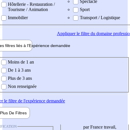
Spectacle
Hôtellerie - Restauration /
Tourisme / Animation
Sport
Immobilier
Transport / Logistique
Appliquer
le filtre du domaine professi
es filtres liés à l'
Expérience
demandée
ience demandée
Moins de 1 an
De 1 à 3 ans
Plus de 3 ans
Non renseignée
er
le filtre de l'expérience demandée
Plus De
Filtres
IFICATION
par France travail,