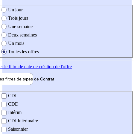
e création de l'offre
Un jour
Trois jours
Une semaine
Deux semaines
Un mois
Toutes les offres
er
le filtre de date de création de l'offre
les filtres de types de
Contrat
de contrat
CDI
CDD
Intérim
CDI Intérimaire
Saisonnier