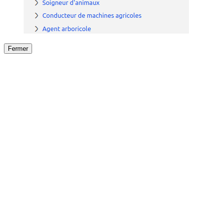
Fermer
Fermer
le détail de l'offre
/
Offre
sur
Offre précéden