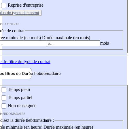
Reprise d'entreprise
plus
de types de contrat
 DE CONTRAT
ée de contrat
ée minimale (en mois)
Durée maximale (en mois)
mois
er
le filtre du type de contrat
les filtres de
Durée hebdo
madaire
 hebdomadaire
Temps plein
Temps partiel
Non renseignée
 HEBDOMADAIRE
cisez la durée hebdomadaire :
ée minimale (en heure)
Durée maximale (en heure)