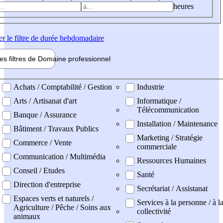
heures
er
le filtre de durée hebdomadaire
les filtres de
Domaine pro
fessionnel
ne professionel
Achats / Comptabilité / Gestion
Industrie
Arts / Artisanat d'art
Informatique /
Télécommunication
Banque / Assurance
Installation / Maintenance
Bâtiment / Travaux Publics
Marketing / Stratégie
Commerce / Vente
commerciale
Communication / Multimédia
Ressources Humaines
Conseil / Etudes
Santé
Direction d'entreprise
Secrétariat / Assistanat
Espaces verts et naturels /
Services à la personne / à l
Agriculture / Pêche / Soins aux
collectivité
animaux