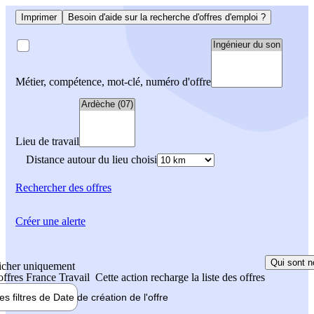
Imprimer
Besoin d'aide sur la recherche d'offres d'emploi ?
Métier, compétence, mot-clé, numéro d'offre
Lieu de travail
Distance autour du lieu choisi
Rechercher
des offres
Créer une alerte
Qui sont n
icher uniquement
 offres France Travail
Cette action recharge la liste des offres
les filtres de
Date de création
de l'offre