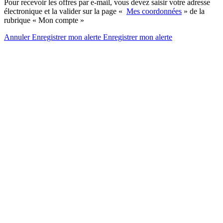
Pour recevoir les offres par e-mail, vous devez saisir votre adresse
électronique et la valider sur la page «
Mes coordonnées
» de la
rubrique « Mon compte »
Annuler
Enregistrer mon alerte
Enregistrer
mon alerte