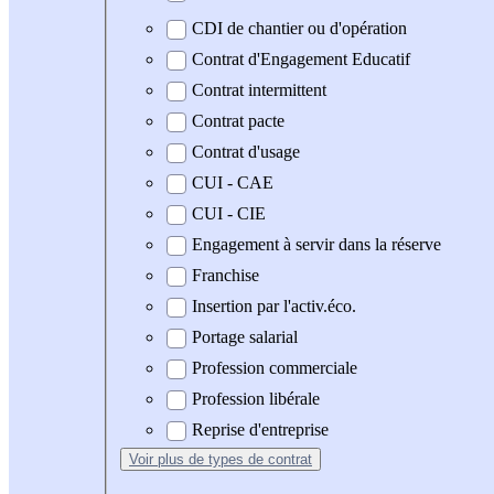
CDI de chantier ou d'opération
Contrat d'Engagement Educatif
Contrat intermittent
Contrat pacte
Contrat d'usage
CUI - CAE
CUI - CIE
Engagement à servir dans la réserve
Franchise
Insertion par l'activ.éco.
Portage salarial
Profession commerciale
Profession libérale
Reprise d'entreprise
Voir plus
de types de contrat