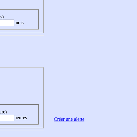
s)
mois
ure)
heures
Créer une alerte