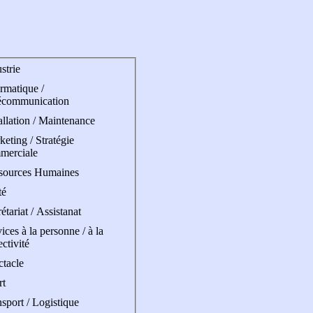
strie
rmatique /
écommunication
allation / Maintenance
eting / Stratégie
merciale
sources Humaines
té
étariat / Assistanat
ices à la personne / à la
ectivité
ctacle
rt
sport / Logistique