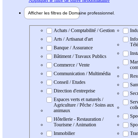
Appliquer
le filtre de durée hebdomadaire
Afficher les filtres de
Domaine pro
fessionnel
Domaine professionel
Achats / Comptabilité / Gestion
Indu
Arts / Artisanat d'art
Info
Tél
Banque / Assurance
Inst
Bâtiment / Travaux Publics
Mark
Commerce / Vente
com
Communication / Multimédia
Res
Conseil / Etudes
San
Direction d'entreprise
Secr
Espaces verts et naturels /
Serv
Agriculture / Pêche / Soins aux
coll
animaux
Spe
Hôtellerie - Restauration /
Tourisme / Animation
Spo
Immobilier
Tran