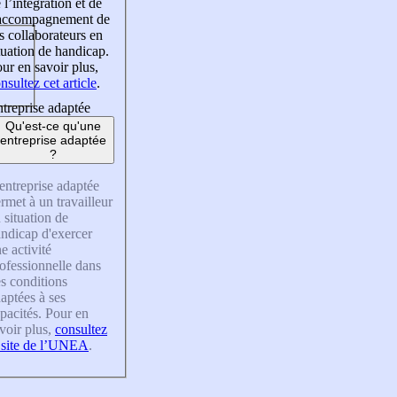
 l’intégration et de
’accompagnement de
s collaborateurs en
tuation de handicap.
ur en savoir plus,
nsultez cet article
.
treprise adaptée
Qu'est-ce qu'une
entreprise adaptée
?
entreprise adaptée
rmet à un travailleur
 situation de
ndicap d'exercer
e activité
ofessionnelle dans
s conditions
aptées à ses
pacités. Pour en
voir plus,
consultez
 site de l’UNEA
.