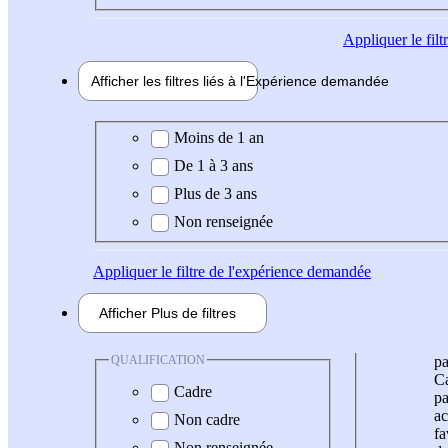
Appliquer
le fil
Afficher les filtres liés à l'
Expérience
demandée
Expérience demandée
Moins de 1 an
De 1 à 3 ans
Plus de 3 ans
Non renseignée
Appliquer
le filtre de l'expérience demandée
Afficher
Plus de
filtres
QUALIFICATION
pa
Ca
Cadre
pa
ac
Non cadre
fa
Non renseignée