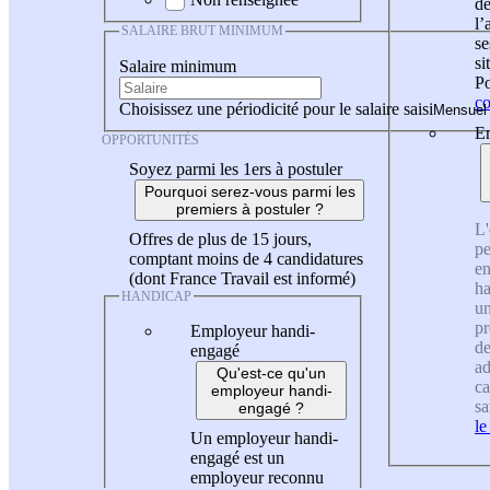
de
l
SALAIRE BRUT MINIMUM
se
si
Salaire minimum
Po
co
Choisissez une périodicité pour le salaire saisi
En
OPPORTUNITÉS
Soyez parmi les 1ers à postuler
Pourquoi serez-vous parmi les
premiers à postuler ?
L'
Offres de plus de 15 jours,
pe
comptant moins de 4 candidatures
en
(dont France Travail est informé)
ha
HANDICAP
un
pr
Employeur handi-
de
engagé
ad
Qu'est-ce qu'un
ca
employeur handi-
sa
engagé ?
le
Un employeur handi-
engagé est un
employeur reconnu