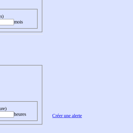
s)
mois
ure)
heures
Créer une alerte