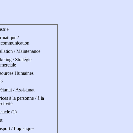
strie
rmatique /
écommunication
allation / Maintenance
eting / Stratégie
merciale
sources Humaines
té
étariat / Assistanat
ices à la personne / à la
ectivité
tacle (1)
rt
sport / Logistique