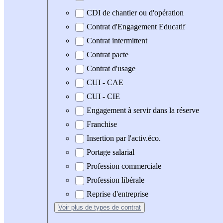
CDI de chantier ou d'opération
Contrat d'Engagement Educatif
Contrat intermittent
Contrat pacte
Contrat d'usage
CUI - CAE
CUI - CIE
Engagement à servir dans la réserve
Franchise
Insertion par l'activ.éco.
Portage salarial
Profession commerciale
Profession libérale
Reprise d'entreprise
Voir plus
de types de contrat