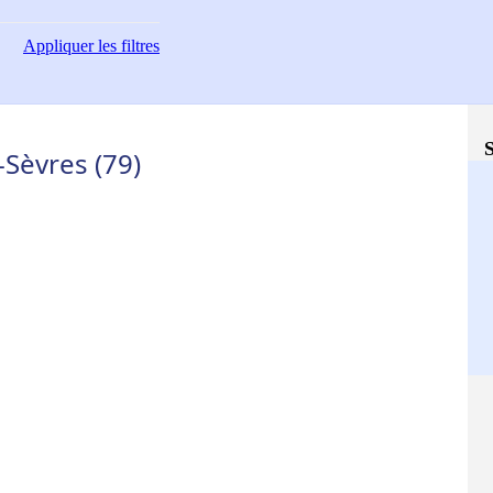
Appliquer
les filtres
S
Sèvres (79)