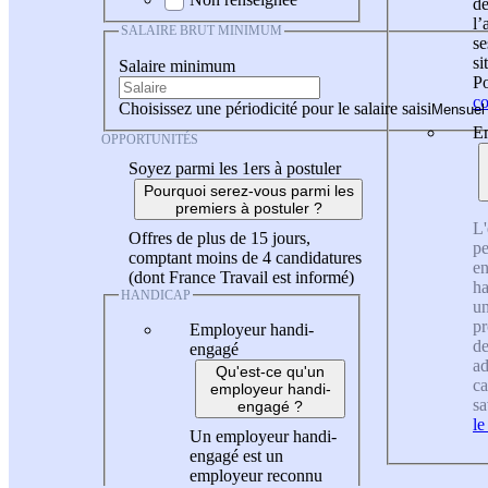
de
l
SALAIRE BRUT MINIMUM
se
si
Salaire minimum
Po
co
Choisissez une périodicité pour le salaire saisi
En
OPPORTUNITÉS
Soyez parmi les 1ers à postuler
Pourquoi serez-vous parmi les
premiers à postuler ?
L'
Offres de plus de 15 jours,
pe
comptant moins de 4 candidatures
en
(dont France Travail est informé)
ha
HANDICAP
un
pr
Employeur handi-
de
engagé
ad
Qu'est-ce qu'un
ca
employeur handi-
sa
engagé ?
le
Un employeur handi-
engagé est un
employeur reconnu