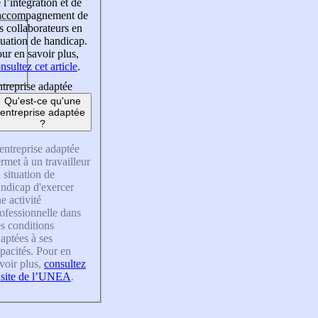
 l’intégration et de
’accompagnement de
s collaborateurs en
tuation de handicap.
ur en savoir plus,
nsultez cet article
.
treprise adaptée
Qu'est-ce qu'une
entreprise adaptée
?
entreprise adaptée
rmet à un travailleur
 situation de
ndicap d'exercer
e activité
ofessionnelle dans
s conditions
aptées à ses
pacités. Pour en
voir plus,
consultez
 site de l’UNEA
.