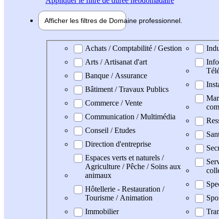
Appliquer
le filtre de durée hebdomadaire
Afficher les filtres de
Domaine pro
fessionnel
Domaine professionel
Achats / Comptabilité / Gestion
Indu
Arts / Artisanat d'art
Info
Tél
Banque / Assurance
Inst
Bâtiment / Travaux Publics
Mark
Commerce / Vente
com
Communication / Multimédia
Res
Conseil / Etudes
San
Direction d'entreprise
Secr
Espaces verts et naturels /
Serv
Agriculture / Pêche / Soins aux
coll
animaux
Spec
Hôtellerie - Restauration /
Tourisme / Animation
Spo
Immobilier
Tran