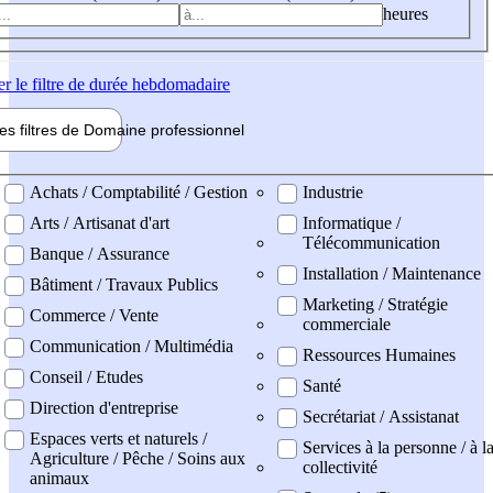
heures
er
le filtre de durée hebdomadaire
les filtres de
Domaine pro
fessionnel
ne professionel
Achats / Comptabilité / Gestion
Industrie
Arts / Artisanat d'art
Informatique /
Télécommunication
Banque / Assurance
Installation / Maintenance
Bâtiment / Travaux Publics
Marketing / Stratégie
Commerce / Vente
commerciale
Communication / Multimédia
Ressources Humaines
Conseil / Etudes
Santé
Direction d'entreprise
Secrétariat / Assistanat
Espaces verts et naturels /
Services à la personne / à l
Agriculture / Pêche / Soins aux
collectivité
animaux