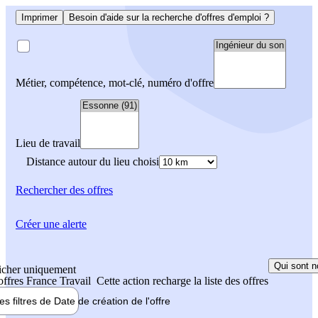
Imprimer
Besoin d'aide sur la recherche d'offres d'emploi ?
Métier, compétence, mot-clé, numéro d'offre
Lieu de travail
Distance autour du lieu choisi
Rechercher
des offres
Créer une alerte
Qui sont n
icher uniquement
 offres France Travail
Cette action recharge la liste des offres
les filtres de
Date de création
de l'offre