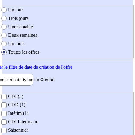
e création de l'offre
Un jour
Trois jours
Une semaine
Deux semaines
Un mois
Toutes les offres
er
le filtre de date de création de l'offre
les filtres de types de
Contrat
de contrat
CDI (3)
CDD (1)
Intérim (1)
CDI Intérimaire
Saisonnier