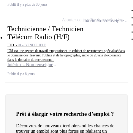
Publié il y a plus de 30 jours
Ajouter cette offre à ma sélection
Intérim
Non renseigné
Technicienne / Technicien
Télécom Radio (H/F)
LTD -
91 - BONDOUFLE
LTd est une agence de travail temporaire et un cabinet de recrutement spécialisé dans
le domaine des Travaux Publics et de la topographie, riche de 20 ans d'expérience
dans le domaine du recrutement...
Intérim - Non renseigné
Publié il y a 8 jours
Prêt à élargir votre recherche d’emploi ?
Découvrez de nouveaux territoires où les chances de
trouver un emploi sont plus fortes en réalisant un