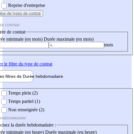
Reprise d'entreprise
plus
de types de contrat
 DE CONTRAT
ée de contrat
ée minimale (en mois)
Durée maximale (en mois)
mois
er
le filtre du type de contrat
les filtres de
Durée hebdo
madaire
 hebdomadaire
Temps plein (2)
Temps partiel (1)
Non renseignée (2)
 HEBDOMADAIRE
cisez la durée hebdomadaire :
ée minimale (en heure)
Durée maximale (en heure)