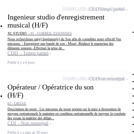
Ajouter cette offre à ma sélection
CDD
Temps partiel
Ingenieur studio d'enregistrement
musical (H/F)
XL STUDIO -
91 - CORBEIL ESSONNES
Nous recherchons un(e) Ingénieur(e) du Son afin de compléter notre effectif Vos
missions: - Enregistrer une bande de son - Mixer -Réaliser le mastering des
éléments sonores -Effectuer la prise de...
CDD - Temps partiel
Publié il y a 6 jours
Ajouter cette offre à ma sélection
CDI
Non renseigné
Opérateur / Opératrice du son
(H/F)
91 - ORSAY
Description du poste : Les missions du poste portent sur la mise à disposition de
moyens opérationnels le maintien en condition opérationnelle de moyens la conduite
des essais la maîtrise des délais...
CDI - Non renseigné
Publié il y a plus de 30 jours