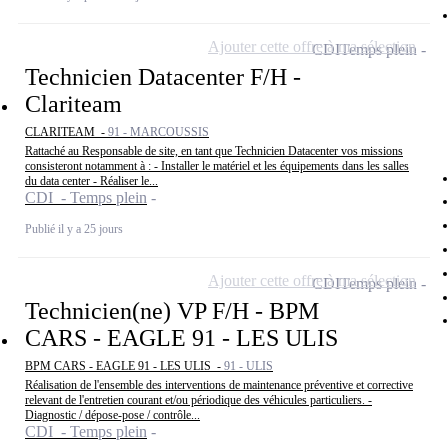
Ajouter cette offre à ma sélection
CDI
Temps plein
Technicien Datacenter F/H -
Clariteam
CLARITEAM -
91 - MARCOUSSIS
Rattaché au Responsable de site, en tant que Technicien Datacenter vos missions
consisteront notamment à : - Installer le matériel et les équipements dans les salles
du data center - Réaliser le...
CDI - Temps plein
Publié il y a 25 jours
Ajouter cette offre à ma sélection
CDI
Temps plein
Technicien(ne) VP F/H - BPM
CARS - EAGLE 91 - LES ULIS
BPM CARS - EAGLE 91 - LES ULIS -
91 - ULIS
Réalisation de l'ensemble des interventions de maintenance préventive et corrective
relevant de l'entretien courant et/ou périodique des véhicules particuliers. -
Diagnostic / dépose-pose / contrôle...
CDI - Temps plein