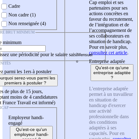
Cap emploi et ses
Cadre
partenaires pour ses
actions concrètes en
Non cadre (1)
faveur du recrutement,
Non renseignée (4)
de l’intégration et de
l’accompagnement de
IRE BRUT MINIMUM
ses collaborateurs en
situation de handicap.
re minimum
Pour en savoir plus,
consultez cet article
.
ssez une périodicité pour le salaire saisi
Entreprise adaptée
NITÉS
Qu'est-ce qu'une
z parmi les 1ers à postuler
entreprise adaptée
?
urquoi serez-vous parmi les
premiers à postuler ?
L'entreprise adaptée
es de plus de 15 jours,
permet à un travailleur
tant moins de 4 candidatures
en situation de
t France Travail est informé)
handicap d'exercer
ICAP
une activité
professionnelle dans
Employeur handi-
des conditions
engagé
adaptées à ses
Qu'est-ce qu'un
capacités. Pour en
employeur handi-
savoir plus,
consultez