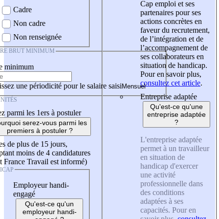
Cap emploi et ses
Cadre
partenaires pour ses
actions concrètes en
Non cadre
faveur du recrutement,
Non renseignée
de l’intégration et de
l’accompagnement de
IRE BRUT MINIMUM
ses collaborateurs en
situation de handicap.
re minimum
Pour en savoir plus,
consultez cet article
.
ssez une périodicité pour le salaire saisi
Entreprise adaptée
NITÉS
Qu'est-ce qu'une
z parmi les 1ers à postuler
entreprise adaptée
?
urquoi serez-vous parmi les
premiers à postuler ?
L'entreprise adaptée
es de plus de 15 jours,
permet à un travailleur
tant moins de 4 candidatures
en situation de
t France Travail est informé)
handicap d'exercer
ICAP
une activité
professionnelle dans
Employeur handi-
des conditions
engagé
adaptées à ses
Qu'est-ce qu'un
capacités. Pour en
employeur handi-
savoir plus,
consultez