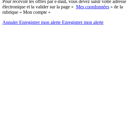
Pour recevoir les offres par e-mail, vous devez saisir votre adresse
électronique et la valider sur la page «
Mes coordonnées
» de la
rubrique « Mon compte »
Annuler
Enregistrer mon alerte
Enregistrer
mon alerte