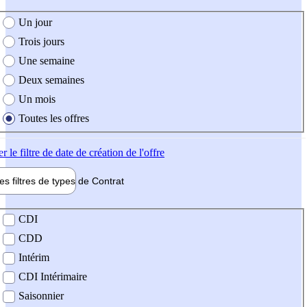
e création de l'offre
Un jour
Trois jours
Une semaine
Deux semaines
Un mois
Toutes les offres
er
le filtre de date de création de l'offre
les filtres de types de
Contrat
de contrat
CDI
CDD
Intérim
CDI Intérimaire
Saisonnier