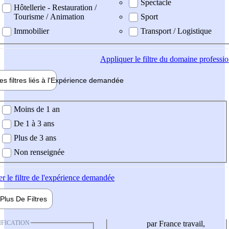
Spectacle
Hôtellerie - Restauration /
Tourisme / Animation
Sport
Immobilier
Transport / Logistique
Appliquer
le filtre du domaine professi
es filtres liés à l'
Expérience
demandée
ience demandée
Moins de 1 an
De 1 à 3 ans
Plus de 3 ans
Non renseignée
er
le filtre de l'expérience demandée
Plus De
Filtres
IFICATION
par France travail,