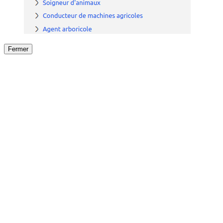
Fermer
Fermer
le détail de l'offre
/
Offre
sur
Offre précéden