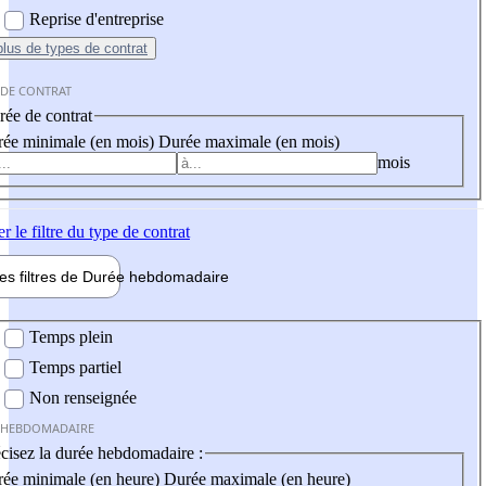
Reprise d'entreprise
plus
de types de contrat
 DE CONTRAT
ée de contrat
ée minimale (en mois)
Durée maximale (en mois)
mois
er
le filtre du type de contrat
les filtres de
Durée hebdo
madaire
 hebdomadaire
Temps plein
Temps partiel
Non renseignée
 HEBDOMADAIRE
cisez la durée hebdomadaire :
ée minimale (en heure)
Durée maximale (en heure)