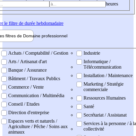
heures
er
le filtre de durée hebdomadaire
les filtres de
Domaine pro
fessionnel
ne professionel
Achats / Comptabilité / Gestion
Industrie
Arts / Artisanat d'art
Informatique /
Télécommunication
Banque / Assurance
Installation / Maintenance
Bâtiment / Travaux Publics
Marketing / Stratégie
Commerce / Vente
commerciale
Communication / Multimédia
Ressources Humaines
Conseil / Etudes
Santé
Direction d'entreprise
Secrétariat / Assistanat
Espaces verts et naturels /
Services à la personne / à l
Agriculture / Pêche / Soins aux
collectivité
animaux