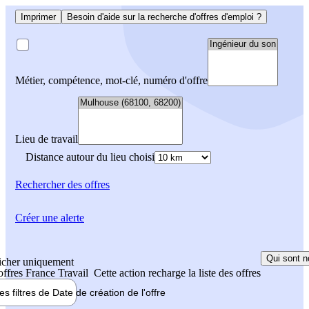
Imprimer
Besoin d'aide sur la recherche d'offres d'emploi ?
Métier, compétence, mot-clé, numéro d'offre
Lieu de travail
Distance autour du lieu choisi
Rechercher
des offres
Créer une alerte
Qui sont n
icher uniquement
 offres France Travail
Cette action recharge la liste des offres
les filtres de
Date de création
de l'offre