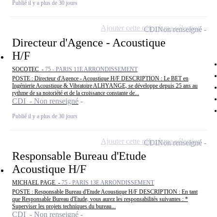
Publié il y a plus de 30 jours
Ajouter cette offre à ma sélection
CDI
Non renseigné
Directeur d'Agence - Acoustique
H/F
SOCOTEC -
75 - PARIS 11E ARRONDISSEMENT
POSTE : Directeur d'Agence - Acoustique H/F DESCRIPTION : Le BET en
Ingénierie Acoustique & Vibratoire ALHYANGE, se développe depuis 25 ans au
rythme de sa notoriété et de la croissance constante de...
CDI - Non renseigné
Publié il y a plus de 30 jours
Ajouter cette offre à ma sélection
CDI
Non renseigné
Responsable Bureau d'Etude
Acoustique H/F
MICHAEL PAGE -
75 - PARIS 13E ARRONDISSEMENT
POSTE : Responsable Bureau d'Etude Acoustique H/F DESCRIPTION : En tant
que Responsable Bureau d'Etude, vous aurez les responsabilités suivantes : *
Superviser les projets techniques du bureau...
CDI - Non renseigné