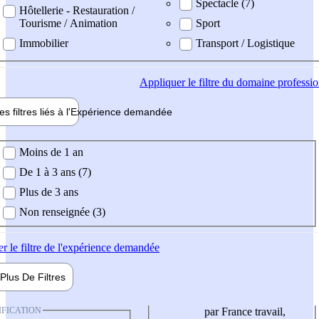
Spectacle (7)
Hôtellerie - Restauration /
Tourisme / Animation
Sport
Immobilier
Transport / Logistique
Appliquer
le filtre du domaine professi
es filtres liés à l'
Expérience
demandée
ience demandée
Moins de 1 an
De 1 à 3 ans (7)
Plus de 3 ans
Non renseignée (3)
er
le filtre de l'expérience demandée
Plus De
Filtres
IFICATION
par France travail,