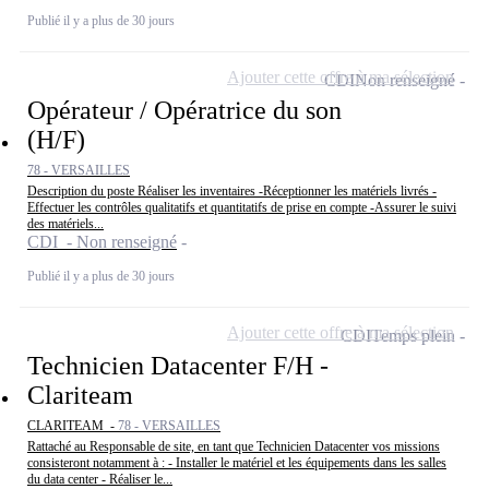
Publié il y a plus de 30 jours
Ajouter cette offre à ma sélection
CDI
Non renseigné
Opérateur / Opératrice du son
(H/F)
78 - VERSAILLES
Description du poste Réaliser les inventaires -Réceptionner les matériels livrés -
Effectuer les contrôles qualitatifs et quantitatifs de prise en compte -Assurer le suivi
des matériels...
CDI - Non renseigné
Publié il y a plus de 30 jours
Ajouter cette offre à ma sélection
CDI
Temps plein
Technicien Datacenter F/H -
Clariteam
CLARITEAM -
78 - VERSAILLES
Rattaché au Responsable de site, en tant que Technicien Datacenter vos missions
consisteront notamment à : - Installer le matériel et les équipements dans les salles
du data center - Réaliser le...