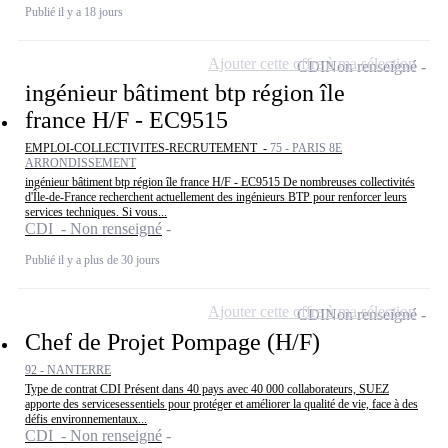
Publié il y a 18 jours
Ajouter cette offre à ma sélection
CDI
Non renseigné
ingénieur bâtiment btp région île
france H/F - EC9515
EMPLOI-COLLECTIVITES-RECRUTEMENT -
75 - PARIS 8E
ARRONDISSEMENT
ingénieur bâtiment btp région île france H/F - EC9515 De nombreuses collectivités
d'Île-de-France recherchent actuellement des ingénieurs BTP pour renforcer leurs
services techniques. Si vous...
CDI - Non renseigné
Publié il y a plus de 30 jours
Ajouter cette offre à ma sélection
CDI
Non renseigné
Chef de Projet Pompage (H/F)
92 - NANTERRE
Type de contrat CDI Présent dans 40 pays avec 40 000 collaborateurs, SUEZ
apporte des servicesessentiels pour protéger et améliorer la qualité de vie, face à des
défis environnementaux...
CDI - Non renseigné