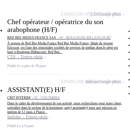
Ajouter cette offre à ma sélection
CDI
Temps plein
Chef opérateur / opératrice du son
arabophone (H/F)
RED BEE MEDIA FRANCE SAS -
92 - BOULOGNE BILLANCOURT
À propos de Red Bee Media France Red Bee Media France, filiale du groupe
Ericsson, est l'une des principales sociétés de services de médias dont le siège est
basé à Boulogne-Billancourt. Red Bee...
CDI - Temps plein
Publié il y a plus de 30 jours
Ajouter cette offre à ma sélection
Intérim
Temps plein
ASSISTANT(E) H/F
CRIT INTERIM -
92 - COLOMBES
Dans le cadre du développement de son activité, nous recherchons pour notre client,
spécialisé dans le secteur de la logistique, un(e) assistant(e) pour une mission en
intérim de 12 mois à Plaisir...
Intérim - Temps plein
Publié il y a 9 jours