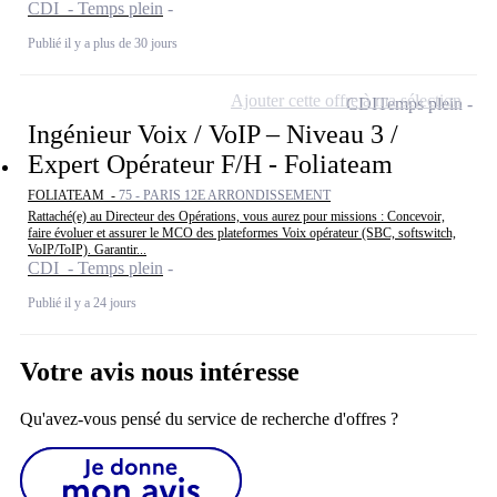
CDI - Temps plein
Publié il y a plus de 30 jours
Ajouter cette offre à ma sélection
CDI
Temps plein
Ingénieur Voix / VoIP – Niveau 3 /
Expert Opérateur F/H - Foliateam
FOLIATEAM -
75 - PARIS 12E ARRONDISSEMENT
Rattaché(e) au Directeur des Opérations, vous aurez pour missions : Concevoir,
faire évoluer et assurer le MCO des plateformes Voix opérateur (SBC, softswitch,
VoIP/ToIP). Garantir...
CDI - Temps plein
Publié il y a 24 jours
Votre avis nous intéresse
Qu'avez-vous pensé du service de recherche d'offres ?