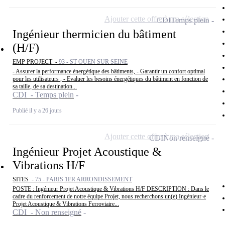
Ajouter cette offre à ma sélection
CDI
Temps plein
Ingénieur thermicien du bâtiment
(H/F)
EMP PROJECT -
93 - ST OUEN SUR SEINE
- Assurer la performance énergétique des bâtiments, - Garantir un confort optimal
pour les utilisateurs , - Evaluer les besoins énergétiques du bâtiment en fonction de
sa taille, de sa destination...
CDI - Temps plein
Publié il y a 26 jours
Ajouter cette offre à ma sélection
CDI
Non renseigné
Ingénieur Projet Acoustique &
Vibrations H/F
SITES -
75 - PARIS 1ER ARRONDISSEMENT
POSTE : Ingénieur Projet Acoustique & Vibrations H/F DESCRIPTION : Dans le
cadre du renforcement de notre équipe Projet, nous recherchons un(e) Ingénieur·e
Projet Acoustique & Vibrations Ferroviaire...
CDI - Non renseigné