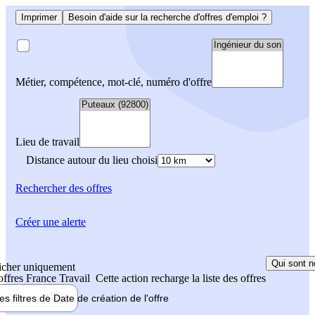
Imprimer
Besoin d'aide sur la recherche d'offres d'emploi ?
Métier, compétence, mot-clé, numéro d'offre
Lieu de travail
Distance autour du lieu choisi
Rechercher
des offres
Créer une alerte
Qui sont n
icher uniquement
 offres France Travail
Cette action recharge la liste des offres
les filtres de
Date de création
de l'offre