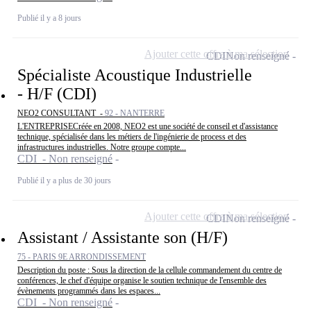
Publié il y a 8 jours
Ajouter cette offre à ma sélection
CDI
Non renseigné
Spécialiste Acoustique Industrielle
- H/F (CDI)
NEO2 CONSULTANT -
92 - NANTERRE
L'ENTREPRISECréée en 2008, NEO2 est une société de conseil et d'assistance
technique, spécialisée dans les métiers de l'ingénierie de process et des
infrastructures industrielles. Notre groupe compte...
CDI - Non renseigné
Publié il y a plus de 30 jours
Ajouter cette offre à ma sélection
CDI
Non renseigné
Assistant / Assistante son (H/F)
75 - PARIS 9E ARRONDISSEMENT
Description du poste : Sous la direction de la cellule commandement du centre de
conférences, le chef d'équipe organise le soutien technique de l'ensemble des
évènements programmés dans les espaces...
CDI - Non renseigné