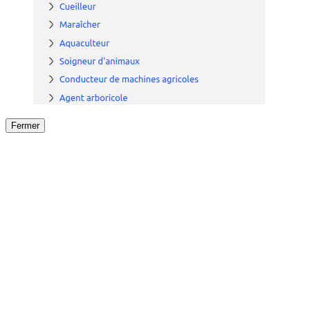
Fermer
Fermer
le détail de l'offre
/
Offre
sur
Offre précéden