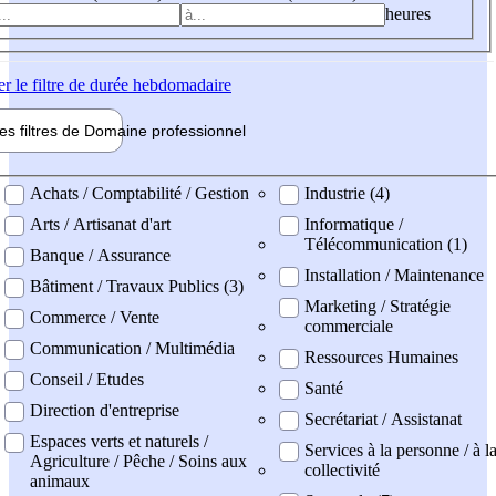
heures
er
le filtre de durée hebdomadaire
les filtres de
Domaine pro
fessionnel
ne professionel
Achats / Comptabilité / Gestion
Industrie (4)
Arts / Artisanat d'art
Informatique /
Télécommunication (1)
Banque / Assurance
Installation / Maintenance
Bâtiment / Travaux Publics (3)
Marketing / Stratégie
Commerce / Vente
commerciale
Communication / Multimédia
Ressources Humaines
Conseil / Etudes
Santé
Direction d'entreprise
Secrétariat / Assistanat
Espaces verts et naturels /
Services à la personne / à l
Agriculture / Pêche / Soins aux
collectivité
animaux