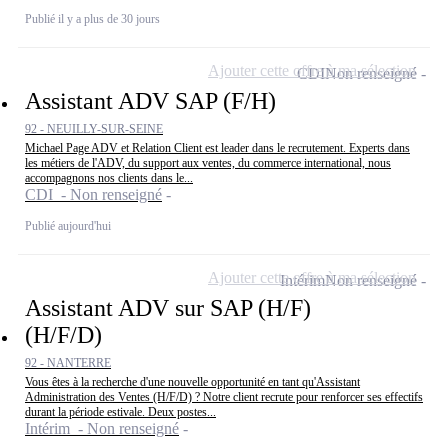
Publié il y a plus de 30 jours
Ajouter cette offre à ma sélection
CDI
Non renseigné
Assistant ADV SAP (F/H)
92 - NEUILLY-SUR-SEINE
Michael Page ADV et Relation Client est leader dans le recrutement. Experts dans
les métiers de l'ADV, du support aux ventes, du commerce international, nous
accompagnons nos clients dans le...
CDI - Non renseigné
Publié aujourd'hui
Ajouter cette offre à ma sélection
Intérim
Non renseigné
Assistant ADV sur SAP (H/F)
(H/F/D)
92 - NANTERRE
Vous êtes à la recherche d'une nouvelle opportunité en tant qu'Assistant
Administration des Ventes (H/F/D) ? Notre client recrute pour renforcer ses effectifs
durant la période estivale. Deux postes...
Intérim - Non renseigné