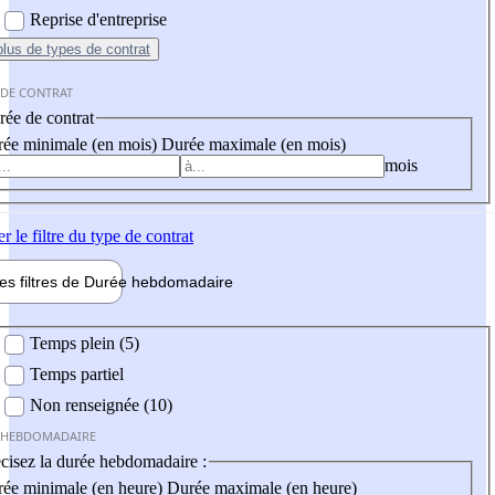
Reprise d'entreprise
plus
de types de contrat
 DE CONTRAT
ée de contrat
ée minimale (en mois)
Durée maximale (en mois)
mois
er
le filtre du type de contrat
les filtres de
Durée hebdo
madaire
 hebdomadaire
Temps plein (5)
Temps partiel
Non renseignée (10)
 HEBDOMADAIRE
cisez la durée hebdomadaire :
ée minimale (en heure)
Durée maximale (en heure)