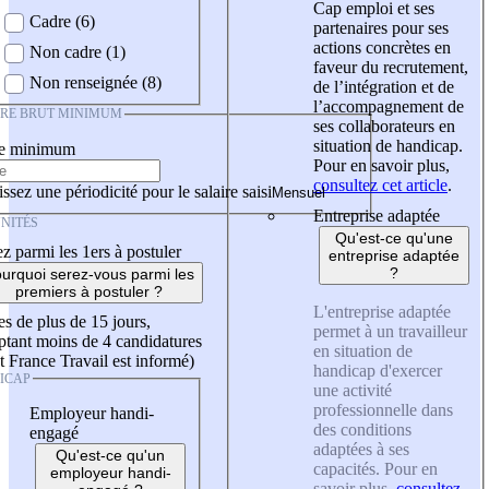
Cap emploi et ses
Cadre (6)
partenaires pour ses
actions concrètes en
Non cadre (1)
faveur du recrutement,
Non renseignée (8)
de l’intégration et de
l’accompagnement de
IRE BRUT MINIMUM
ses collaborateurs en
situation de handicap.
re minimum
Pour en savoir plus,
consultez cet article
.
ssez une périodicité pour le salaire saisi
Entreprise adaptée
NITÉS
Qu'est-ce qu'une
z parmi les 1ers à postuler
entreprise adaptée
?
urquoi serez-vous parmi les
premiers à postuler ?
L'entreprise adaptée
es de plus de 15 jours,
permet à un travailleur
tant moins de 4 candidatures
en situation de
t France Travail est informé)
handicap d'exercer
ICAP
une activité
professionnelle dans
Employeur handi-
des conditions
engagé
adaptées à ses
Qu'est-ce qu'un
capacités. Pour en
employeur handi-
savoir plus,
consultez