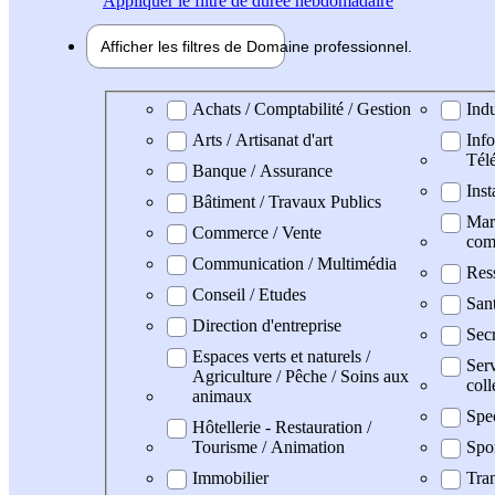
Appliquer
le filtre de durée hebdomadaire
Afficher les filtres de
Domaine pro
fessionnel
Domaine professionel
Achats / Comptabilité / Gestion
Indu
Arts / Artisanat d'art
Info
Tél
Banque / Assurance
Inst
Bâtiment / Travaux Publics
Mark
Commerce / Vente
com
Communication / Multimédia
Res
Conseil / Etudes
San
Direction d'entreprise
Secr
Espaces verts et naturels /
Serv
Agriculture / Pêche / Soins aux
coll
animaux
Spe
Hôtellerie - Restauration /
Tourisme / Animation
Spo
Immobilier
Tran