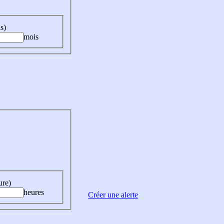
s)
mois
ure)
heures
Créer une alerte