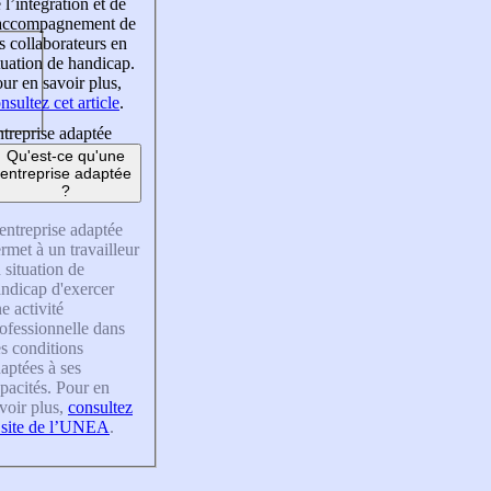
 l’intégration et de
’accompagnement de
s collaborateurs en
tuation de handicap.
ur en savoir plus,
nsultez cet article
.
treprise adaptée
Qu'est-ce qu'une
entreprise adaptée
?
entreprise adaptée
rmet à un travailleur
 situation de
ndicap d'exercer
e activité
ofessionnelle dans
s conditions
aptées à ses
pacités. Pour en
voir plus,
consultez
 site de l’UNEA
.