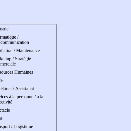
strie
rmatique /
écommunication
allation / Maintenance
eting / Stratégie
merciale
sources Humaines
té
étariat / Assistanat
ices à la personne / à la
ectivité
ctacle
rt
sport / Logistique