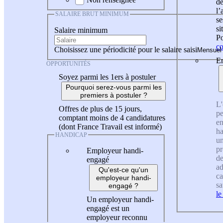
de
l
SALAIRE BRUT MINIMUM
se
si
Salaire minimum
Po
co
Choisissez une périodicité pour le salaire saisi
En
OPPORTUNITÉS
Soyez parmi les 1ers à postuler
Pourquoi serez-vous parmi les
premiers à postuler ?
L'
Offres de plus de 15 jours,
pe
comptant moins de 4 candidatures
en
(dont France Travail est informé)
ha
HANDICAP
un
pr
Employeur handi-
de
engagé
ad
Qu'est-ce qu'un
ca
employeur handi-
sa
engagé ?
le
Un employeur handi-
engagé est un
employeur reconnu