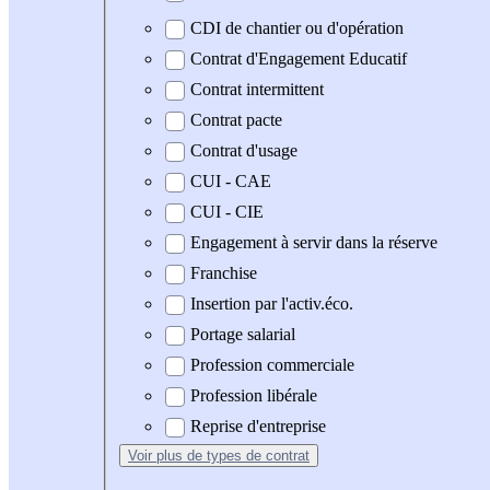
CDI de chantier ou d'opération
Contrat d'Engagement Educatif
Contrat intermittent
Contrat pacte
Contrat d'usage
CUI - CAE
CUI - CIE
Engagement à servir dans la réserve
Franchise
Insertion par l'activ.éco.
Portage salarial
Profession commerciale
Profession libérale
Reprise d'entreprise
Voir plus
de types de contrat