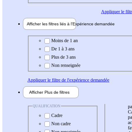
Appliquer
le fil
Afficher les filtres liés à l'
Expérience
demandée
Expérience demandée
Moins de 1 an
De 1 à 3 ans
Plus de 3 ans
Non renseignée
Appliquer
le filtre de l'expérience demandée
Afficher
Plus de
filtres
QUALIFICATION
pa
Ca
Cadre
pa
ac
Non cadre
fa
Non renseignée