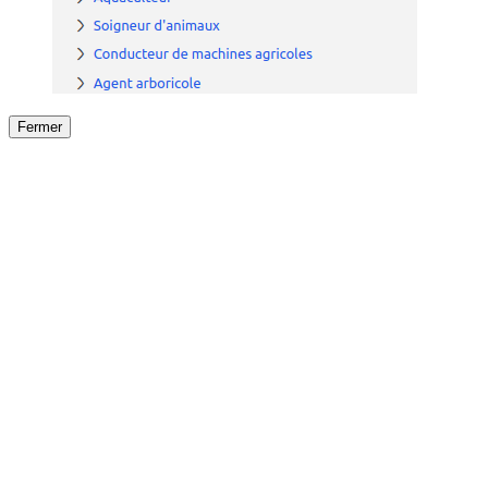
Fermer
Fermer
le détail de l'offre
/
Offre
sur
Offre précéden