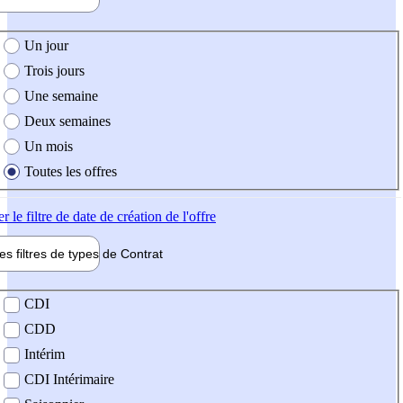
e création de l'offre
Un jour
Trois jours
Une semaine
Deux semaines
Un mois
Toutes les offres
er
le filtre de date de création de l'offre
les filtres de types de
Contrat
de contrat
CDI
CDD
Intérim
CDI Intérimaire