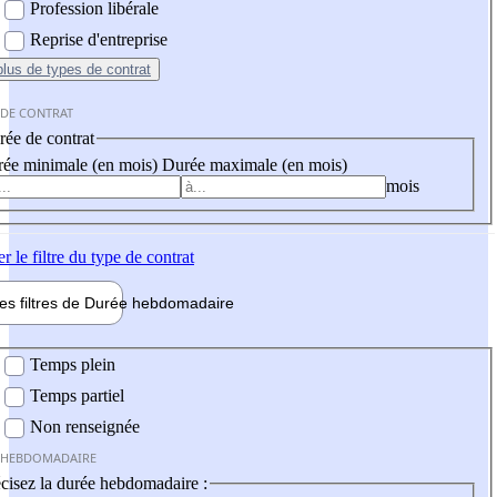
Profession libérale
Reprise d'entreprise
plus
de types de contrat
 DE CONTRAT
ée de contrat
ée minimale (en mois)
Durée maximale (en mois)
mois
er
le filtre du type de contrat
les filtres de
Durée hebdo
madaire
 hebdomadaire
Temps plein
Temps partiel
Non renseignée
 HEBDOMADAIRE
cisez la durée hebdomadaire :