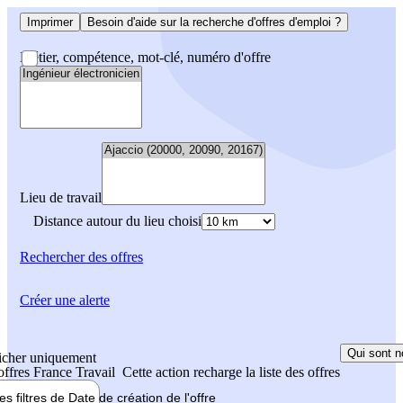
Imprimer
Besoin d'aide sur la recherche d'offres d'emploi ?
Métier, compétence, mot-clé, numéro d'offre
Lieu de travail
Distance autour du lieu choisi
Rechercher
des offres
Créer une alerte
Qui sont n
icher uniquement
 offres France Travail
Cette action recharge la liste des offres
les filtres de
Date de création
de l'offre