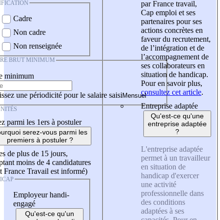
IFICATION
par France travail,
Cap emploi et ses
Cadre
partenaires pour ses
actions concrètes en
Non cadre
faveur du recrutement,
Non renseignée
de l’intégration et de
l’accompagnement de
IRE BRUT MINIMUM
ses collaborateurs en
situation de handicap.
re minimum
Pour en savoir plus,
consultez cet article
.
ssez une périodicité pour le salaire saisi
Entreprise adaptée
NITÉS
Qu'est-ce qu'une
z parmi les 1ers à postuler
entreprise adaptée
?
urquoi serez-vous parmi les
premiers à postuler ?
L'entreprise adaptée
es de plus de 15 jours,
permet à un travailleur
tant moins de 4 candidatures
en situation de
t France Travail est informé)
handicap d'exercer
ICAP
une activité
professionnelle dans
Employeur handi-
des conditions
engagé
adaptées à ses
Qu'est-ce qu'un
capacités. Pour en