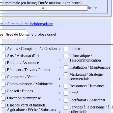
ée minimale (en heure)
Durée maximale (en heure)
heures
er
le filtre de durée hebdomadaire
les filtres de
Domaine pro
fessionnel
ne professionel
Achats / Comptabilité / Gestion
Industrie
Arts / Artisanat d'art
Informatique /
Télécommunication
Banque / Assurance
Installation / Maintenance
Bâtiment / Travaux Publics
Marketing / Stratégie
Commerce / Vente
commerciale
Communication / Multimédia
Ressources Humaines
Conseil / Etudes
Santé
Direction d'entreprise
Secrétariat / Assistanat
Espaces verts et naturels /
Services à la personne / à l
Agriculture / Pêche / Soins aux
collectivité