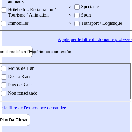
animaux
Spectacle
Hôtellerie - Restauration /
Tourisme / Animation
Sport
Immobilier
Transport / Logistique
Appliquer
le filtre du domaine professi
es filtres liés à l'
Expérience
demandée
ience demandée
Moins de 1 an
De 1 à 3 ans
Plus de 3 ans
Non renseignée
er
le filtre de l'expérience demandée
Plus De
Filtres