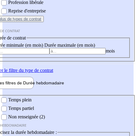
Profession libérale
Reprise d'entreprise
plus
de types de contrat
 DE CONTRAT
ée de contrat
ée minimale (en mois)
Durée maximale (en mois)
mois
er
le filtre du type de contrat
les filtres de
Durée hebdo
madaire
 hebdomadaire
Temps plein
Temps partiel
Non renseignée (2)
 HEBDOMADAIRE
cisez la durée hebdomadaire :