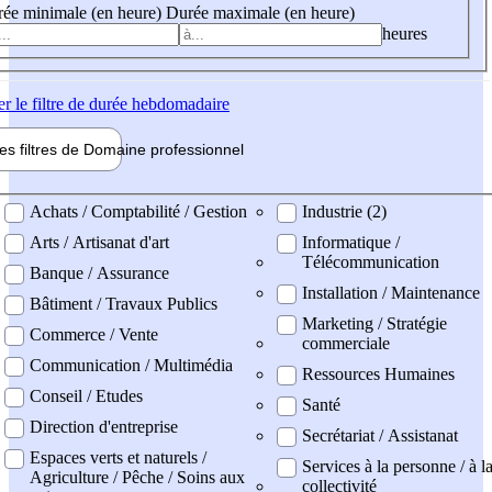
ée minimale (en heure)
Durée maximale (en heure)
heures
er
le filtre de durée hebdomadaire
les filtres de
Domaine pro
fessionnel
ne professionel
Achats / Comptabilité / Gestion
Industrie (2)
Arts / Artisanat d'art
Informatique /
Télécommunication
Banque / Assurance
Installation / Maintenance
Bâtiment / Travaux Publics
Marketing / Stratégie
Commerce / Vente
commerciale
Communication / Multimédia
Ressources Humaines
Conseil / Etudes
Santé
Direction d'entreprise
Secrétariat / Assistanat
Espaces verts et naturels /
Services à la personne / à l
Agriculture / Pêche / Soins aux
collectivité