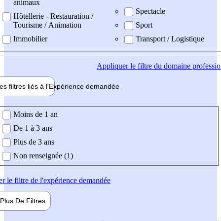
animaux
Spectacle
Hôtellerie - Restauration /
Tourisme / Animation
Sport
Immobilier
Transport / Logistique
Appliquer
le filtre du domaine professi
es filtres liés à l'
Expérience
demandée
ience demandée
Moins de 1 an
De 1 à 3 ans
Plus de 3 ans
Non renseignée (1)
er
le filtre de l'expérience demandée
Plus De
Filtres