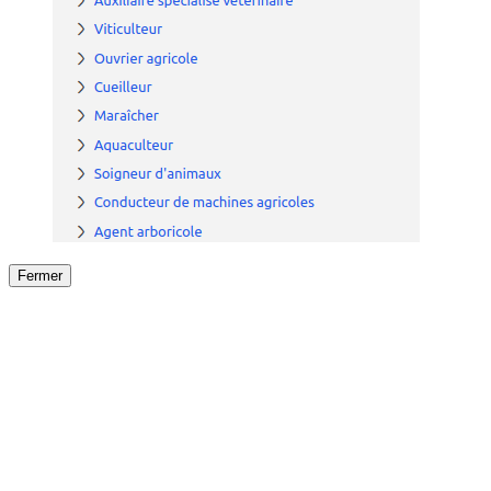
Fermer
Fermer
le détail de l'offre
/
Offre
sur
Offre précéden