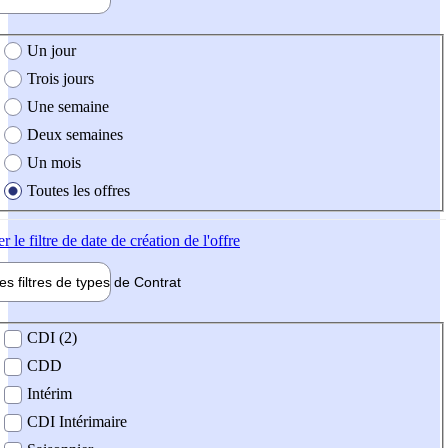
e création de l'offre
Un jour
Trois jours
Une semaine
Deux semaines
Un mois
Toutes les offres
er
le filtre de date de création de l'offre
les filtres de types de
Contrat
de contrat
CDI (2)
CDD
Intérim
CDI Intérimaire