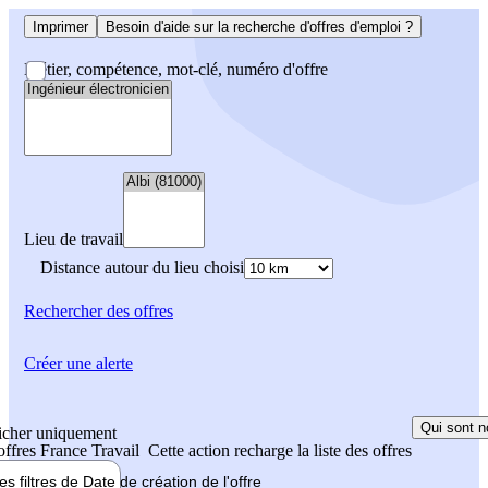
Imprimer
Besoin d'aide sur la recherche d'offres d'emploi ?
Métier, compétence, mot-clé, numéro d'offre
Lieu de travail
Distance autour du lieu choisi
Rechercher
des offres
Créer une alerte
Qui sont n
icher uniquement
 offres France Travail
Cette action recharge la liste des offres
les filtres de
Date de création
de l'offre