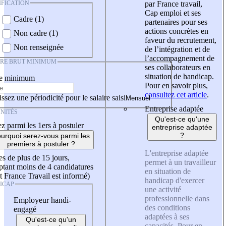
IFICATION
par France travail,
Cap emploi et ses
Cadre (1)
partenaires pour ses
actions concrètes en
Non cadre (1)
faveur du recrutement,
Non renseignée
de l’intégration et de
l’accompagnement de
IRE BRUT MINIMUM
ses collaborateurs en
situation de handicap.
re minimum
Pour en savoir plus,
consultez cet article
.
ssez une périodicité pour le salaire saisi
Entreprise adaptée
NITÉS
Qu'est-ce qu'une
z parmi les 1ers à postuler
entreprise adaptée
?
urquoi serez-vous parmi les
premiers à postuler ?
L'entreprise adaptée
es de plus de 15 jours,
permet à un travailleur
tant moins de 4 candidatures
en situation de
t France Travail est informé)
handicap d'exercer
ICAP
une activité
professionnelle dans
Employeur handi-
des conditions
engagé
adaptées à ses
Qu'est-ce qu'un
capacités. Pour en