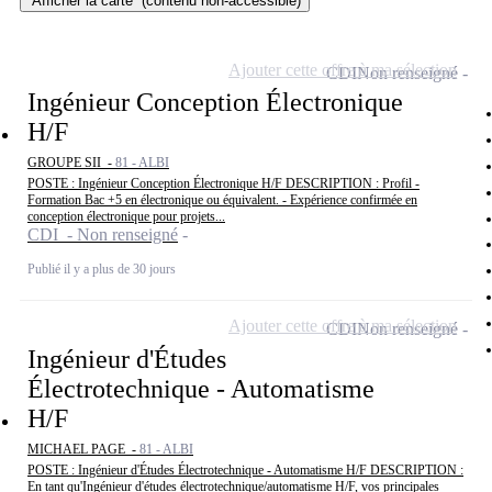
Afficher la carte
(contenu non-accessible)
Ajouter cette offre à ma sélection
CDI
Non renseigné
Ingénieur Conception Électronique
H/F
GROUPE SII -
81 - ALBI
POSTE : Ingénieur Conception Électronique H/F DESCRIPTION : Profil -
Formation Bac +5 en électronique ou équivalent. - Expérience confirmée en
conception électronique pour projets...
CDI - Non renseigné
Publié il y a plus de 30 jours
Ajouter cette offre à ma sélection
CDI
Non renseigné
Ingénieur d'Études
Électrotechnique - Automatisme
H/F
MICHAEL PAGE -
81 - ALBI
POSTE : Ingénieur d'Études Électrotechnique - Automatisme H/F DESCRIPTION :
En tant qu'Ingénieur d'études électrotechnique/automatisme H/F, vos principales