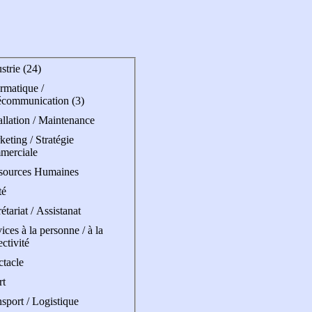
strie (24)
rmatique /
écommunication (3)
allation / Maintenance
eting / Stratégie
merciale
sources Humaines
té
étariat / Assistanat
ices à la personne / à la
ectivité
ctacle
rt
sport / Logistique