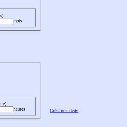
s)
mois
ure)
heures
Créer une alerte