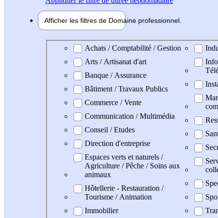
Appliquer
le filtre de durée hebdomadaire
Afficher les filtres de
Domaine pro
fessionnel
Domaine professionel
Achats / Comptabilité / Gestion
Indu
Arts / Artisanat d'art
Info
Tél
Banque / Assurance
Inst
Bâtiment / Travaux Publics
Mark
Commerce / Vente
com
Communication / Multimédia
Res
Conseil / Etudes
San
Direction d'entreprise
Secr
Espaces verts et naturels /
Serv
Agriculture / Pêche / Soins aux
coll
animaux
Spe
Hôtellerie - Restauration /
Tourisme / Animation
Spo
Immobilier
Tran