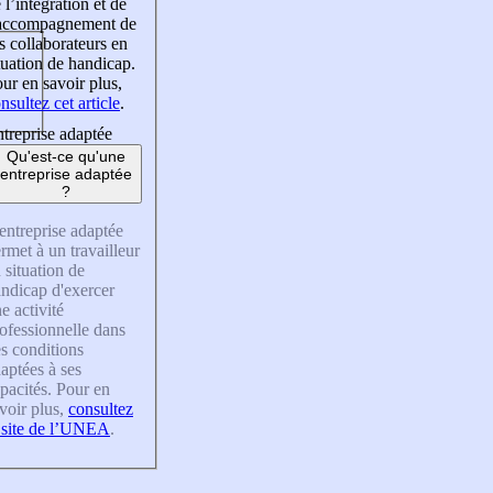
 l’intégration et de
’accompagnement de
s collaborateurs en
tuation de handicap.
ur en savoir plus,
nsultez cet article
.
treprise adaptée
Qu'est-ce qu'une
entreprise adaptée
?
entreprise adaptée
rmet à un travailleur
 situation de
ndicap d'exercer
e activité
ofessionnelle dans
s conditions
aptées à ses
pacités. Pour en
voir plus,
consultez
 site de l’UNEA
.