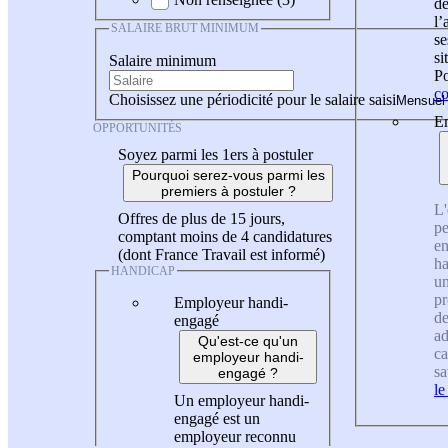
de
l
SALAIRE BRUT MINIMUM
se
si
Salaire minimum
Po
co
Choisissez une périodicité pour le salaire saisi
En
OPPORTUNITÉS
Soyez parmi les 1ers à postuler
Pourquoi serez-vous parmi les
premiers à postuler ?
L'
Offres de plus de 15 jours,
pe
comptant moins de 4 candidatures
en
(dont France Travail est informé)
ha
HANDICAP
un
pr
Employeur handi-
de
engagé
ad
Qu'est-ce qu'un
ca
employeur handi-
sa
engagé ?
le
Un employeur handi-
engagé est un
employeur reconnu