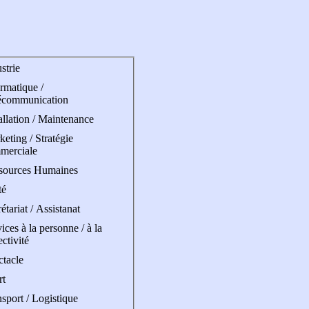
strie
rmatique /
écommunication
allation / Maintenance
eting / Stratégie
merciale
sources Humaines
té
étariat / Assistanat
ices à la personne / à la
ectivité
ctacle
rt
sport / Logistique