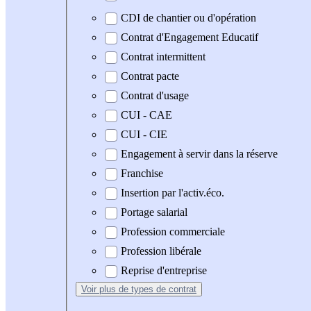
CDI de chantier ou d'opération
Contrat d'Engagement Educatif
Contrat intermittent
Contrat pacte
Contrat d'usage
CUI - CAE
CUI - CIE
Engagement à servir dans la réserve
Franchise
Insertion par l'activ.éco.
Portage salarial
Profession commerciale
Profession libérale
Reprise d'entreprise
Voir plus
de types de contrat