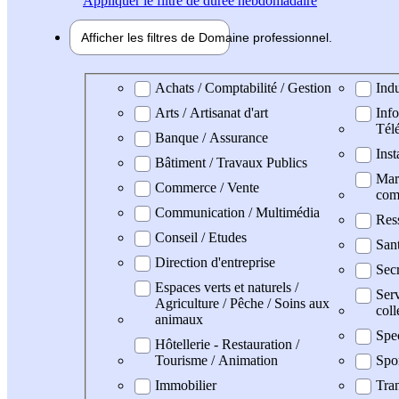
Appliquer
le filtre de durée hebdomadaire
Afficher les filtres de
Domaine pro
fessionnel
Domaine professionel
Achats / Comptabilité / Gestion
Indu
Arts / Artisanat d'art
Info
Tél
Banque / Assurance
Inst
Bâtiment / Travaux Publics
Mark
Commerce / Vente
com
Communication / Multimédia
Res
Conseil / Etudes
San
Direction d'entreprise
Secr
Espaces verts et naturels /
Serv
Agriculture / Pêche / Soins aux
coll
animaux
Spe
Hôtellerie - Restauration /
Tourisme / Animation
Spo
Immobilier
Tran