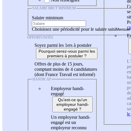
de
l
SALAIRE BRUT MINIMUM
se
si
Salaire minimum
Po
co
Choisissez une périodicité pour le salaire saisi
En
OPPORTUNITÉS
Soyez parmi les 1ers à postuler
Pourquoi serez-vous parmi les
premiers à postuler ?
L'
Offres de plus de 15 jours,
pe
comptant moins de 4 candidatures
en
(dont France Travail est informé)
ha
HANDICAP
un
pr
Employeur handi-
de
engagé
ad
Qu'est-ce qu'un
ca
employeur handi-
sa
engagé ?
le
Un employeur handi-
engagé est un
employeur reconnu