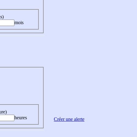
s)
mois
ure)
heures
Créer une alerte