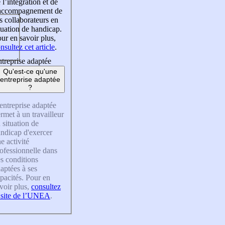
 l’intégration et de
’accompagnement de
s collaborateurs en
tuation de handicap.
ur en savoir plus,
nsultez cet article
.
treprise adaptée
Qu'est-ce qu'une
entreprise adaptée
?
entreprise adaptée
rmet à un travailleur
 situation de
ndicap d'exercer
e activité
ofessionnelle dans
s conditions
aptées à ses
pacités. Pour en
voir plus,
consultez
 site de l’UNEA
.