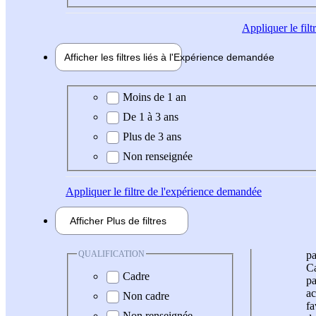
Appliquer
le fil
Afficher les filtres liés à l'
Expérience
demandée
Expérience demandée
Moins de 1 an
De 1 à 3 ans
Plus de 3 ans
Non renseignée
Appliquer
le filtre de l'expérience demandée
Afficher
Plus de
filtres
QUALIFICATION
pa
Ca
Cadre
pa
ac
Non cadre
fa
Non renseignée