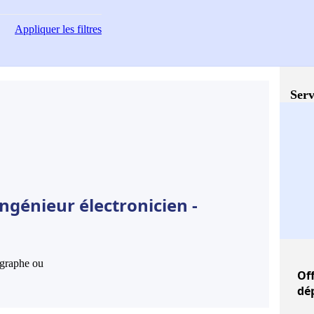
Appliquer
les filtres
Serv
ngénieur électronicien -
hographe ou
Of
dé