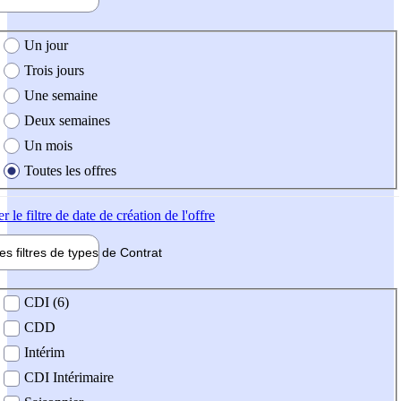
e création de l'offre
Un jour
Trois jours
Une semaine
Deux semaines
Un mois
Toutes les offres
er
le filtre de date de création de l'offre
les filtres de types de
Contrat
de contrat
CDI (6)
CDD
Intérim
CDI Intérimaire