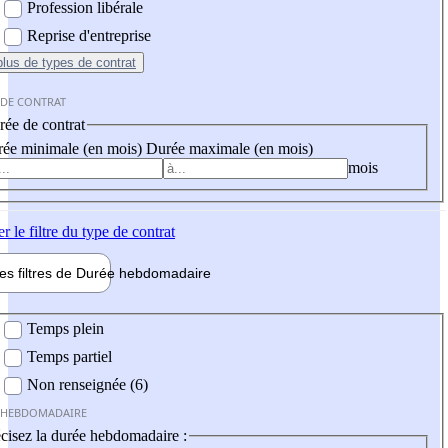
Profession libérale
Reprise d'entreprise
plus
de types de contrat
 DE CONTRAT
ée de contrat
ée minimale (en mois)
Durée maximale (en mois)
mois
er
le filtre du type de contrat
les filtres de
Durée hebdo
madaire
 hebdomadaire
Temps plein
Temps partiel
Non renseignée (6)
 HEBDOMADAIRE
cisez la durée hebdomadaire :