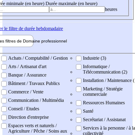
ée minimale (en heure)
Durée maximale (en heure)
heures
er
le filtre de durée hebdomadaire
les filtres de
Domaine pro
fessionnel
ne professionel
Achats / Comptabilité / Gestion
Industrie (3)
Arts / Artisanat d'art
Informatique /
Télécommunication (2)
Banque / Assurance
Installation / Maintenance (
Bâtiment / Travaux Publics
Marketing / Stratégie
Commerce / Vente
commerciale
Communication / Multimédia
Ressources Humaines
Conseil / Etudes
Santé
Direction d'entreprise
Secrétariat / Assistanat
Espaces verts et naturels /
Services à la personne / à l
Agriculture / Pêche / Soins aux
collectivité