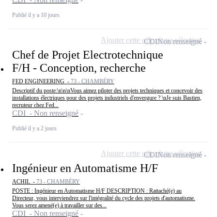
Publié il y a 10 jours
Ajouter cette offre à ma sélection
CDI
Non renseigné
Chef de Projet Electrotechnique
F/H - Conception, recherche
FED ENGINEERING -
73 - CHAMBÉRY
Descriptif du poste:\n\n\nVous aimez piloter des projets techniques et concevoir des
installations électriques pour des projets industriels d'envergure ? \nJe suis Bastien,
recruteur chez Fed...
CDI - Non renseigné
Publié il y a 2 jours
Ajouter cette offre à ma sélection
CDI
Non renseigné
Ingénieur en Automatisme H/F
ACHIL -
73 - CHAMBÉRY
POSTE : Ingénieur en Automatisme H/F DESCRIPTION : Rattaché(e) au
Directeur, vous interviendrez sur l'intégralité du cycle des projets d'automatisme.
Vous serez amené(e) à travailler sur des...
CDI - Non renseigné