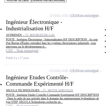
Afficher la carte
(contenu non-accessible)
Ajouter cette offre à ma sélection
CDI
Non renseigné
Ingénieur Électronique -
Industrialisation H/F
ASTRIDSEN -
73 - BOURGET-DU-LAC
POSTE : Ingénieur Électronique - Industrialisation H/F DESCRIPTION : Au sein
d'un Bureau d'Études spécialisé dans les systèmes électroniques industriels, vous
intervenez sur le développement et...
CDI - Non renseigné
Publié il y a 17 jours
Ajouter cette offre à ma sélection
CDI
Non renseigné
Ingénieur Etudes Contrôle-
Commande Expérimenté H/F
SEGULA TECHNOLOGIES -
73 - MOTTE-SERVOLEX
POSTE : Ingénieur Etudes Contrôle-Commande Expérimenté H/F DESCRIPTION
: Dans le cadre de nos activités dans le domaine des aménagements hydrauliques de
type STEP, SEGULA Technologies recherche un...
CDI - Non renseigné