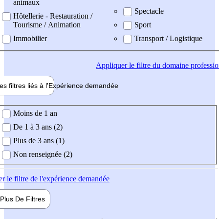
animaux
Spectacle
Hôtellerie - Restauration /
Tourisme / Animation
Sport
Immobilier
Transport / Logistique
Appliquer
le filtre du domaine professi
es filtres liés à l'
Expérience
demandée
ience demandée
Moins de 1 an
De 1 à 3 ans (2)
Plus de 3 ans (1)
Non renseignée (2)
er
le filtre de l'expérience demandée
Plus De
Filtres