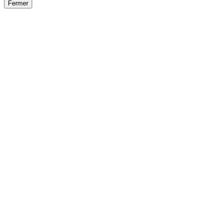
Fermer
Fermer
le détail de l'offre
/
Offre
sur
Offre précéden