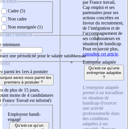
IFICATION
par France travail,
Cap emploi et ses
Cadre (5)
partenaires pour ses
actions concrètes en
Non cadre
faveur du recrutement,
Non renseignée (1)
de l’intégration et de
l’accompagnement de
IRE BRUT MINIMUM
ses collaborateurs en
situation de handicap.
re minimum
Pour en savoir plus,
consultez cet article
.
ssez une périodicité pour le salaire saisi
Entreprise adaptée
NITÉS
Qu'est-ce qu'une
z parmi les 1ers à postuler
entreprise adaptée
?
urquoi serez-vous parmi les
premiers à postuler ?
L'entreprise adaptée
es de plus de 15 jours,
permet à un travailleur
tant moins de 4 candidatures
en situation de
t France Travail est informé)
handicap d'exercer
ICAP
une activité
professionnelle dans
Employeur handi-
des conditions
engagé
adaptées à ses
Qu'est-ce qu'un
capacités. Pour en