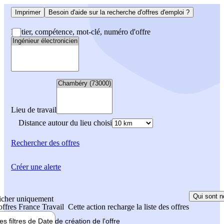
Imprimer
Besoin d'aide sur la recherche d'offres d'emploi ?
Métier, compétence, mot-clé, numéro d'offre
Lieu de travail
Distance autour du lieu choisi
Rechercher
des offres
Créer une alerte
Qui sont n
icher uniquement
 offres France Travail
Cette action recharge la liste des offres
les filtres de
Date de création
de l'offre