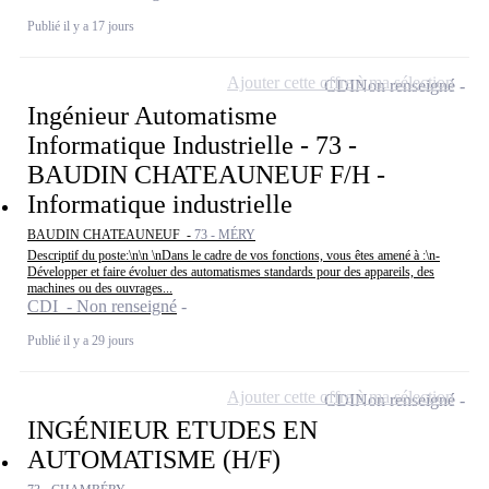
Publié il y a 17 jours
Ajouter cette offre à ma sélection
CDI
Non renseigné
Ingénieur Automatisme
Informatique Industrielle - 73 -
BAUDIN CHATEAUNEUF F/H -
Informatique industrielle
BAUDIN CHATEAUNEUF -
73 - MÉRY
Descriptif du poste:\n\n \nDans le cadre de vos fonctions, vous êtes amené à :\n-
Développer et faire évoluer des automatismes standards pour des appareils, des
machines ou des ouvrages...
CDI - Non renseigné
Publié il y a 29 jours
Ajouter cette offre à ma sélection
CDI
Non renseigné
INGÉNIEUR ETUDES EN
AUTOMATISME (H/F)