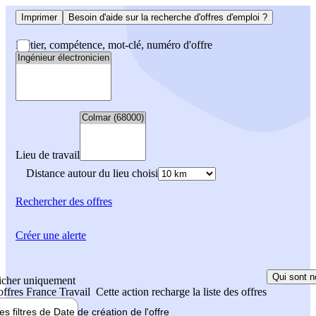
Imprimer
Besoin d'aide sur la recherche d'offres d'emploi ?
Métier, compétence, mot-clé, numéro d'offre
Lieu de travail
Distance autour du lieu choisi
Rechercher
des offres
Créer une alerte
Qui sont n
icher uniquement
 offres France Travail
Cette action recharge la liste des offres
les filtres de
Date de création
de l'offre