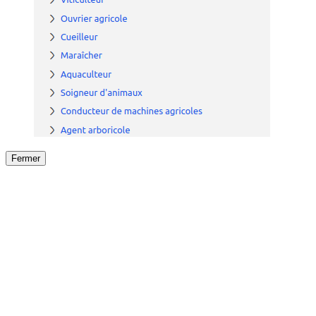
Fermer
Fermer
le détail de l'offre
/
Offre
sur
Offre précéden