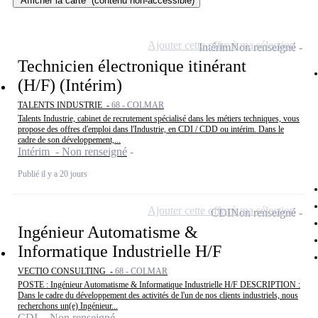
Afficher la carte
(contenu non-accessible)
Ajouter cette offre à ma sélection
Intérim
Non renseigné
Technicien électronique itinérant
(H/F) (Intérim)
TALENTS INDUSTRIE -
68 - COLMAR
Talents Industrie, cabinet de recrutement spécialisé dans les métiers techniques, vous
propose des offres d'emploi dans l'Industrie, en CDI / CDD ou intérim. Dans le
cadre de son développement,...
Intérim - Non renseigné
Publié il y a 20 jours
Ajouter cette offre à ma sélection
CDI
Non renseigné
Ingénieur Automatisme &
Informatique Industrielle H/F
VECTIO CONSULTING -
68 - COLMAR
POSTE : Ingénieur Automatisme & Informatique Industrielle H/F DESCRIPTION :
Dans le cadre du développement des activités de l'un de nos clients industriels, nous
recherchons un(e) Ingénieur...
CDI - Non renseigné