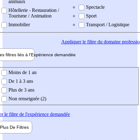
animaux
Spectacle
Hôtellerie - Restauration /
Tourisme / Animation
Sport
Immobilier
Transport / Logistique
Appliquer
le filtre du domaine professi
es filtres liés à l'
Expérience
demandée
ience demandée
Moins de 1 an
De 1 à 3 ans
Plus de 3 ans
Non renseignée (2)
er
le filtre de l'expérience demandée
Plus De
Filtres