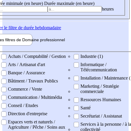
ée minimale (en heure)
Durée maximale (en heure)
heures
er
le filtre de durée hebdomadaire
les filtres de
Domaine pro
fessionnel
ne professionel
Achats / Comptabilité / Gestion
Industrie (1)
Arts / Artisanat d'art
Informatique /
Télécommunication
Banque / Assurance
Installation / Maintenance (
Bâtiment / Travaux Publics
Marketing / Stratégie
Commerce / Vente
commerciale
Communication / Multimédia
Ressources Humaines
Conseil / Etudes
Santé
Direction d'entreprise
Secrétariat / Assistanat
Espaces verts et naturels /
Services à la personne / à l
Agriculture / Pêche / Soins aux
collectivité