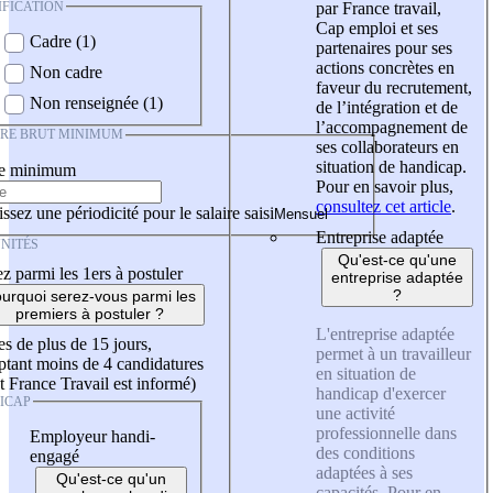
IFICATION
par France travail,
Cap emploi et ses
Cadre (1)
partenaires pour ses
actions concrètes en
Non cadre
faveur du recrutement,
Non renseignée (1)
de l’intégration et de
l’accompagnement de
IRE BRUT MINIMUM
ses collaborateurs en
situation de handicap.
re minimum
Pour en savoir plus,
consultez cet article
.
ssez une périodicité pour le salaire saisi
Entreprise adaptée
NITÉS
Qu'est-ce qu'une
z parmi les 1ers à postuler
entreprise adaptée
?
urquoi serez-vous parmi les
premiers à postuler ?
L'entreprise adaptée
es de plus de 15 jours,
permet à un travailleur
tant moins de 4 candidatures
en situation de
t France Travail est informé)
handicap d'exercer
ICAP
une activité
professionnelle dans
Employeur handi-
des conditions
engagé
adaptées à ses
Qu'est-ce qu'un
capacités. Pour en