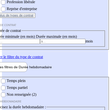
Profession libérale
Reprise d'entreprise
plus
de types de contrat
 DE CONTRAT
ée de contrat
ée minimale (en mois)
Durée maximale (en mois)
mois
er
le filtre du type de contrat
les filtres de
Durée hebdo
madaire
 hebdomadaire
Temps plein
Temps partiel
Non renseignée (2)
 HEBDOMADAIRE
cisez la durée hebdomadaire :