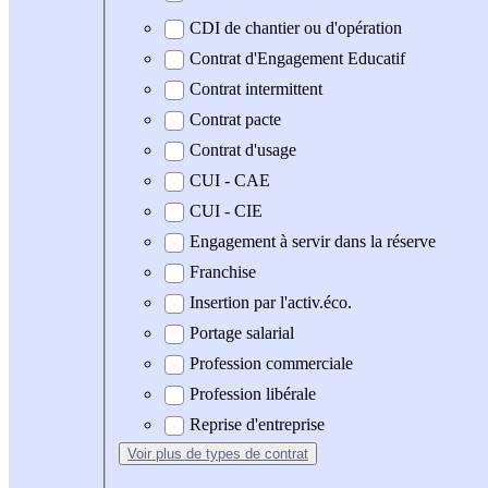
CDI de chantier ou d'opération
Contrat d'Engagement Educatif
Contrat intermittent
Contrat pacte
Contrat d'usage
CUI - CAE
CUI - CIE
Engagement à servir dans la réserve
Franchise
Insertion par l'activ.éco.
Portage salarial
Profession commerciale
Profession libérale
Reprise d'entreprise
Voir plus
de types de contrat