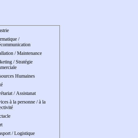
strie
rmatique /
écommunication
allation / Maintenance
eting / Stratégie
merciale
sources Humaines
té
étariat / Assistanat
ices à la personne / à la
ectivité
ctacle
rt
sport / Logistique