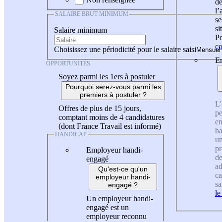
de
l
SALAIRE BRUT MINIMUM
se
si
Salaire minimum
Po
co
Choisissez une périodicité pour le salaire saisi
En
OPPORTUNITÉS
Soyez parmi les 1ers à postuler
Pourquoi serez-vous parmi les
premiers à postuler ?
L'
Offres de plus de 15 jours,
pe
comptant moins de 4 candidatures
en
(dont France Travail est informé)
ha
HANDICAP
un
pr
Employeur handi-
de
engagé
ad
Qu'est-ce qu'un
ca
employeur handi-
sa
engagé ?
le
Un employeur handi-
engagé est un
employeur reconnu