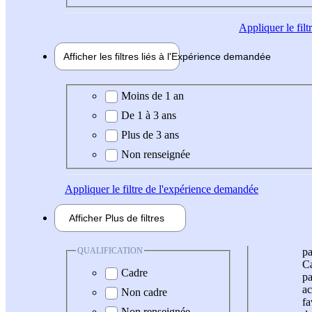
Appliquer
le fil
Afficher les filtres liés à l'
Expérience
demandée
Expérience demandée
Moins de 1 an
De 1 à 3 ans
Plus de 3 ans
Non renseignée
Appliquer
le filtre de l'expérience demandée
Afficher
Plus de
filtres
QUALIFICATION
pa
Ca
Cadre
pa
ac
Non cadre
fa
Non renseignée