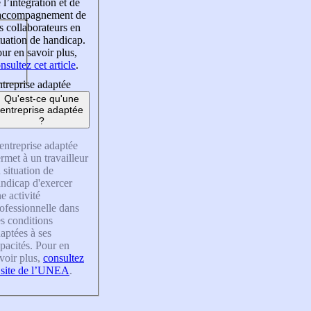
 l’intégration et de
’accompagnement de
s collaborateurs en
tuation de handicap.
ur en savoir plus,
nsultez cet article
.
treprise adaptée
Qu'est-ce qu'une
entreprise adaptée
?
entreprise adaptée
rmet à un travailleur
 situation de
ndicap d'exercer
e activité
ofessionnelle dans
s conditions
aptées à ses
pacités. Pour en
voir plus,
consultez
 site de l’UNEA
.