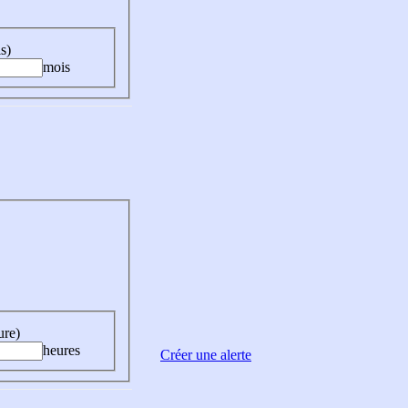
s)
mois
ure)
heures
Créer une alerte