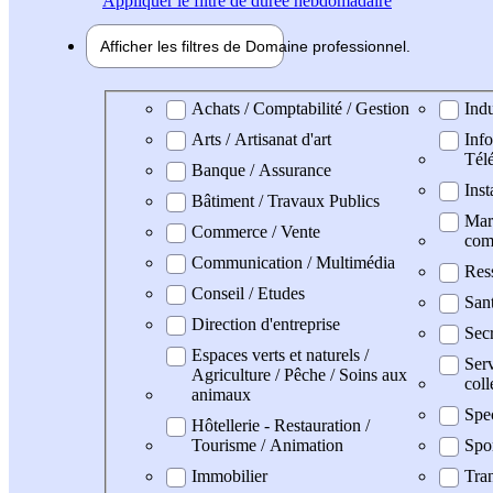
Appliquer
le filtre de durée hebdomadaire
Afficher les filtres de
Domaine pro
fessionnel
Domaine professionel
Achats / Comptabilité / Gestion
Indu
Arts / Artisanat d'art
Info
Tél
Banque / Assurance
Inst
Bâtiment / Travaux Publics
Mark
Commerce / Vente
com
Communication / Multimédia
Res
Conseil / Etudes
San
Direction d'entreprise
Secr
Espaces verts et naturels /
Serv
Agriculture / Pêche / Soins aux
coll
animaux
Spe
Hôtellerie - Restauration /
Tourisme / Animation
Spo
Immobilier
Tran