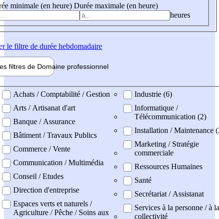
ée minimale (en heure)
Durée maximale (en heure)
heures
er
le filtre de durée hebdomadaire
les filtres de
Domaine pro
fessionnel
ne professionel
Achats / Comptabilité / Gestion
Industrie (6)
Arts / Artisanat d'art
Informatique /
Télécommunication (2)
Banque / Assurance
Installation / Maintenance (
Bâtiment / Travaux Publics
Marketing / Stratégie
Commerce / Vente
commerciale
Communication / Multimédia
Ressources Humaines
Conseil / Etudes
Santé
Direction d'entreprise
Secrétariat / Assistanat
Espaces verts et naturels /
Services à la personne / à l
Agriculture / Pêche / Soins aux
collectivité