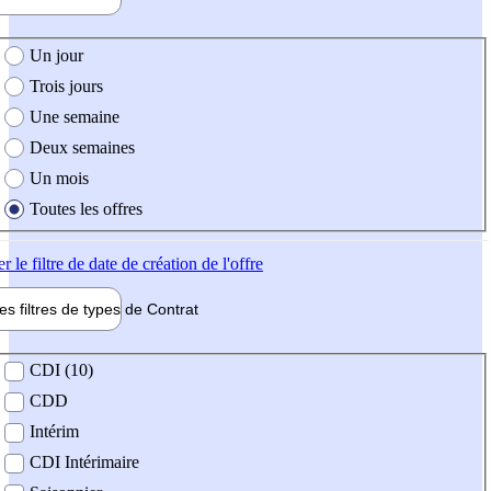
e création de l'offre
Un jour
Trois jours
Une semaine
Deux semaines
Un mois
Toutes les offres
er
le filtre de date de création de l'offre
les filtres de types de
Contrat
de contrat
CDI (10)
CDD
Intérim
CDI Intérimaire