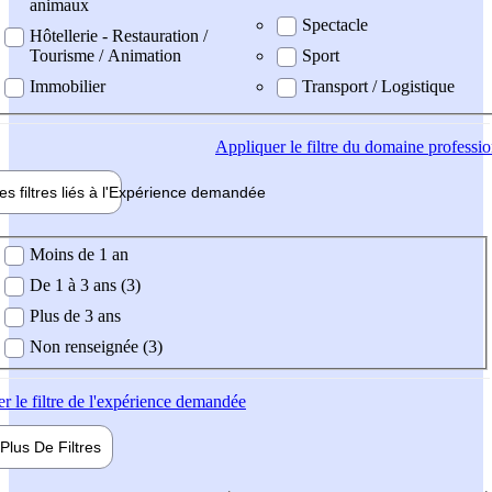
animaux
Spectacle
Hôtellerie - Restauration /
Tourisme / Animation
Sport
Immobilier
Transport / Logistique
Appliquer
le filtre du domaine professi
es filtres liés à l'
Expérience
demandée
ience demandée
Moins de 1 an
De 1 à 3 ans (3)
Plus de 3 ans
Non renseignée (3)
er
le filtre de l'expérience demandée
Plus De
Filtres