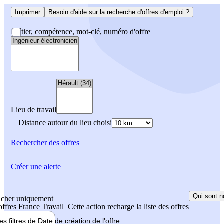
Imprimer
Besoin d'aide sur la recherche d'offres d'emploi ?
Métier, compétence, mot-clé, numéro d'offre
Lieu de travail
Distance autour du lieu choisi
Rechercher
des offres
Créer une alerte
Qui sont n
icher uniquement
 offres France Travail
Cette action recharge la liste des offres
les filtres de
Date de création
de l'offre