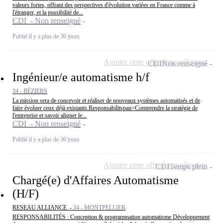
valeurs fortes, offrant des perspectives d'évolution variées en France comme à
l'étranger, et la possibilité de...
CDI - Non renseigné
Publié il y a plus de 30 jours
Ajouter cette offre à ma sélection
CDI
Non renseigné
Ingénieur/e automatisme h/f
34 - BÉZIERS
La mission sera de concevoir et réaliser de nouveaux systèmes automatisés et de
faire évoluer ceux déjà existants.Responsabilitspan>Comprendre la stratégie de
l'entreprise et savoir aligner le...
CDI - Non renseigné
Publié il y a plus de 30 jours
Ajouter cette offre à ma sélection
CDI
Temps plein
Chargé(e) d'Affaires Automatisme
(H/F)
RESEAU ALLIANCE -
34 - MONTPELLIER
RESPONSABILITÉS : Conception & programmation automatisme Développement