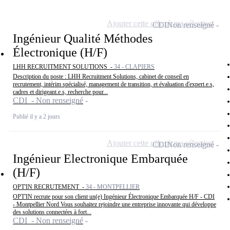
Ajouter cette offre à ma sélection
CDI
Non renseigné
Ingénieur Qualité Méthodes
Électronique (H/F)
LHH RECRUITMENT SOLUTIONS -
34 - CLAPIERS
Description du poste : LHH Recruitment Solutions, cabinet de conseil en
recrutement, intérim spécialisé, management de transition, et évaluation d'expert.e.s,
cadres et dirigeant.e.s, recherche pour...
CDI - Non renseigné
Publié il y a 2 jours
Ajouter cette offre à ma sélection
CDI
Non renseigné
Ingénieur Electronique Embarquée
(H/F)
OPT'IN RECRUTEMENT -
34 - MONTPELLIER
OPT'IN recrute pour son client un(e) Ingénieur Électronique Embarquée H/F - CDI
- Montpellier Nord Vous souhaitez rejoindre une entreprise innovante qui développe
des solutions connectées à fort...
CDI - Non renseigné