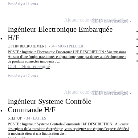
Publié il y a 11 jours
Ajouter cette offre à ma sélection
CDI
Non renseigné
Ingénieur Electronique Embarquée
H/F
OPTIN RECRUTEMENT -
34 - MONTPELLIER
POSTE : Ingénieur Electronique Embarquée H/F DESCRIPTION : Vos missions
Au sein d'une équipe passionnée et dynamique, vous participez au développement
de produits connectés innovants : ...
CDI - Non renseigné
Publié il y a 17 jours
Ajouter cette offre à ma sélection
CDI
Non renseigné
Ingénieur Systeme Contrôle-
Commande H/F
STEP UP -
34 - LATTES
POSTE : Ingénieur Systeme Contrôle-Commande H/F DESCRIPTION : Au coeur
des enjeux de la transition énergétique, vous rejoignez une équipe d'experts dédiée à
la modernisation et à la fiabilisation des...