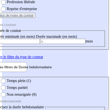
Profession libérale
Reprise d'entreprise
plus
de types de contrat
 DE CONTRAT
ée de contrat
ée minimale (en mois)
Durée maximale (en mois)
mois
er
le filtre du type de contrat
les filtres de
Durée hebdo
madaire
 hebdomadaire
Temps plein (1)
Temps partiel
Non renseignée (9)
 HEBDOMADAIRE
cisez la durée hebdomadaire :