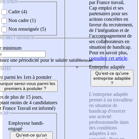
IFICATION
par France travail,
Cap emploi et ses
Cadre (4)
partenaires pour ses
actions concrètes en
Non cadre (1)
faveur du recrutement,
Non renseignée (5)
de l’intégration et de
l’accompagnement de
IRE BRUT MINIMUM
ses collaborateurs en
situation de handicap.
re minimum
Pour en savoir plus,
consultez cet article
.
ssez une périodicité pour le salaire saisi
Entreprise adaptée
NITÉS
Qu'est-ce qu'une
z parmi les 1ers à postuler
entreprise adaptée
?
urquoi serez-vous parmi les
premiers à postuler ?
L'entreprise adaptée
es de plus de 15 jours,
permet à un travailleur
tant moins de 4 candidatures
en situation de
t France Travail est informé)
handicap d'exercer
ICAP
une activité
professionnelle dans
Employeur handi-
des conditions
engagé
adaptées à ses
Qu'est-ce qu'un
capacités. Pour en