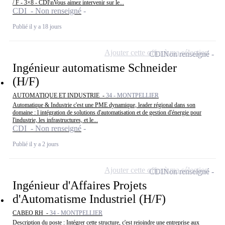
/ F - 3×8 - CDI\nVous aimez intervenir sur le...
CDI - Non renseigné
Publié il y a 18 jours
Ajouter cette offre à ma sélection
CDI
Non renseigné
Ingénieur automatisme Schneider
(H/F)
AUTOMATIQUE ET INDUSTRIE -
34 - MONTPELLIER
Automatique & Industrie c'est une PME dynamique, leader régional dans son
domaine : l intégration de solutions d'automatisation et de gestion d'énergie pour
l'industrie, les infrastructures, et le...
CDI - Non renseigné
Publié il y a 2 jours
Ajouter cette offre à ma sélection
CDI
Non renseigné
Ingénieur d'Affaires Projets
d'Automatisme Industriel (H/F)
CABEO RH -
34 - MONTPELLIER
Description du poste : Intégrer cette structure, c'est rejoindre une entreprise aux