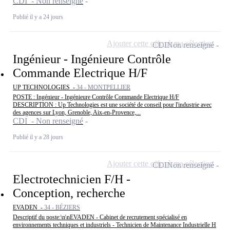
CDI - Non renseigné
Publié il y a 24 jours
Ajouter cette offre à ma sélection
CDI
Non renseigné
Ingénieur - Ingénieure Contrôle
Commande Electrique H/F
UP TECHNOLOGIES -
34 - MONTPELLIER
POSTE : Ingénieur - Ingénieure Contrôle Commande Electrique H/F
DESCRIPTION : Up Technologies est une société de conseil pour l'industrie avec
des agences sur Lyon, Grenoble, Aix-en-Provence,...
CDI - Non renseigné
Publié il y a 28 jours
Ajouter cette offre à ma sélection
CDI
Non renseigné
Electrotechnicien F/H -
Conception, recherche
EVADEN -
34 - BÉZIERS
Descriptif du poste:\n\nEVADEN - Cabinet de recrutement spécialisé en
environnements techniques et industriels - Technicien de Maintenance Industrielle H