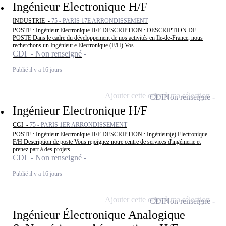
Ingénieur Electronique H/F
INDUSTRIE -
75 - PARIS 17E ARRONDISSEMENT
POSTE : Ingénieur Electronique H/F DESCRIPTION : DESCRIPTION DE
POSTE Dans le cadre du développement de nos activités en Ile-de-France, nous
recherchons un.Ingénieur.e Electronique (F/H) Vos...
CDI - Non renseigné
Publié il y a 16 jours
Ajouter cette offre à ma sélection
CDI
Non renseigné
Ingénieur Electronique H/F
CGI -
75 - PARIS 1ER ARRONDISSEMENT
POSTE : Ingénieur Electronique H/F DESCRIPTION : Ingénieur(e) Electronique
F/H Description de poste Vous rejoignez notre centre de services d'ingénierie et
prenez part à des projets...
CDI - Non renseigné
Publié il y a 16 jours
Ajouter cette offre à ma sélection
CDI
Non renseigné
Ingénieur Électronique Analogique