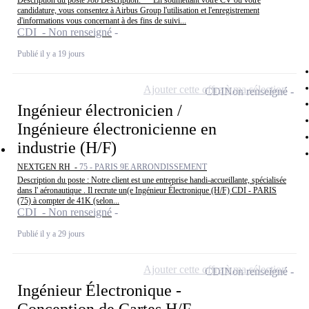
Description du poste Job Description:***En soumettant votre CV ou votre
candidature, vous consentez à Airbus Group l'utilisation et l'enregistrement
d'informations vous concernant à des fins de suivi...
CDI - Non renseigné
Publié il y a 19 jours
Ajouter cette offre à ma sélection
CDI
Non renseigné
Ingénieur électronicien /
Ingénieure électronicienne en
industrie (H/F)
NEXTGEN RH -
75 - PARIS 9E ARRONDISSEMENT
Description du poste : Notre client est une entreprise handi-accueillante, spécialisée
dans l' aéronautique . Il recrute un(e Ingénieur Électronique (H/F) CDI - PARIS
(75) à compter de 41K (selon...
CDI - Non renseigné
Publié il y a 29 jours
Ajouter cette offre à ma sélection
CDI
Non renseigné
Ingénieur Électronique -
Conception de Cartes H/F