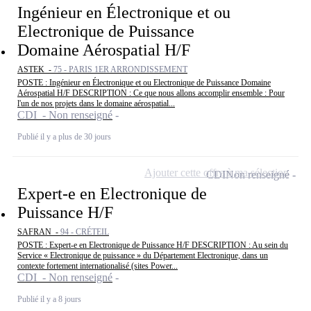
Ingénieur en Électronique et ou
Electronique de Puissance
Domaine Aérospatial H/F
ASTEK -
75 - PARIS 1ER ARRONDISSEMENT
POSTE : Ingénieur en Électronique et ou Electronique de Puissance Domaine
Aérospatial H/F DESCRIPTION : Ce que nous allons accomplir ensemble : Pour
l'un de nos projets dans le domaine aérospatial...
CDI - Non renseigné
Publié il y a plus de 30 jours
Ajouter cette offre à ma sélection
CDI
Non renseigné
Expert-e en Electronique de
Puissance H/F
SAFRAN -
94 - CRÉTEIL
POSTE : Expert-e en Electronique de Puissance H/F DESCRIPTION : Au sein du
Service « Electronique de puissance » du Département Electronique, dans un
contexte fortement internationalisé (sites Power...
CDI - Non renseigné
Publié il y a 8 jours