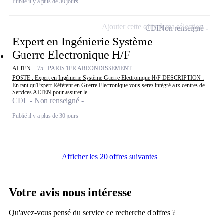
Publié il y a plus de 30 jours
Ajouter cette offre à ma sélection
CDI
Non renseigné
Expert en Ingénierie Système
Guerre Electronique H/F
ALTEN -
75 - PARIS 1ER ARRONDISSEMENT
POSTE : Expert en Ingénierie Système Guerre Electronique H/F DESCRIPTION :
En tant qu'Expert Référent en Guerre Electronique vous serez intégré aux centres de
Services ALTEN pour assurer le...
CDI - Non renseigné
Publié il y a plus de 30 jours
Afficher les 20 offres suivantes
Votre avis nous intéresse
Qu'avez-vous pensé du service de recherche d'offres ?