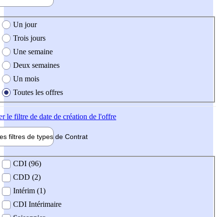
e création de l'offre
Un jour
Trois jours
Une semaine
Deux semaines
Un mois
Toutes les offres
er
le filtre de date de création de l'offre
les filtres de types de
Contrat
de contrat
CDI (96)
CDD (2)
Intérim (1)
CDI Intérimaire