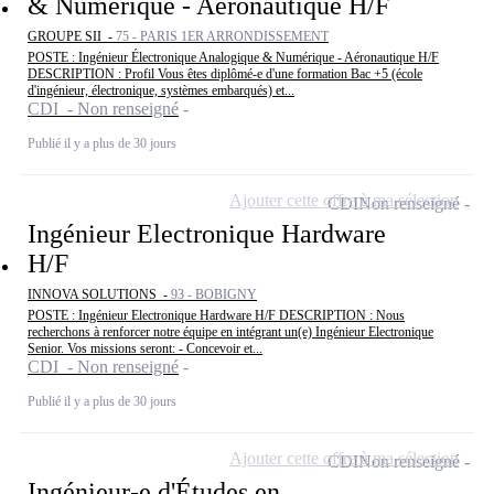
& Numérique - Aéronautique H/F
GROUPE SII -
75 - PARIS 1ER ARRONDISSEMENT
POSTE : Ingénieur Électronique Analogique & Numérique - Aéronautique H/F
DESCRIPTION : Profil Vous êtes diplômé-e d'une formation Bac +5 (école
d'ingénieur, électronique, systèmes embarqués) et...
CDI - Non renseigné
Publié il y a plus de 30 jours
Ajouter cette offre à ma sélection
CDI
Non renseigné
Ingénieur Electronique Hardware
H/F
INNOVA SOLUTIONS -
93 - BOBIGNY
POSTE : Ingénieur Electronique Hardware H/F DESCRIPTION : Nous
recherchons à renforcer notre équipe en intégrant un(e) Ingénieur Electronique
Senior. Vos missions seront: - Concevoir et...
CDI - Non renseigné
Publié il y a plus de 30 jours
Ajouter cette offre à ma sélection
CDI
Non renseigné
Ingénieur-e d'Études en