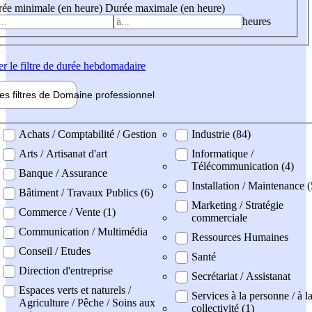
ée minimale (en heure)
Durée maximale (en heure)
heures
er
le filtre de durée hebdomadaire
les filtres de
Domaine pro
fessionnel
ne professionel
Achats / Comptabilité / Gestion
Industrie (84)
Arts / Artisanat d'art
Informatique /
Télécommunication (4)
Banque / Assurance
Installation / Maintenance (
Bâtiment / Travaux Publics (6)
Marketing / Stratégie
Commerce / Vente (1)
commerciale
Communication / Multimédia
Ressources Humaines
Conseil / Etudes
Santé
Direction d'entreprise
Secrétariat / Assistanat
Espaces verts et naturels /
Services à la personne / à l
Agriculture / Pêche / Soins aux
collectivité (1)