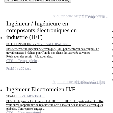
Afficher la carte
(contenu non-accessible)
Ajouter cette offre à ma sélection
CDI
Temps plein
Ingénieur / Ingénieure en
composants électroniques en
industrie (H/F)
IKOS CONSULTING -
92 - LEVALLOIS-PERRET
Ikos recherche un Ingénieur électronique (F/H) pour renforcer ses équipes. Le
travail consiste à réaliser pour l'un de nos clients les activités suivantes : -
Réalisation des essais - Rédaction des...
CDI - Temps plein
Publié il y a 30 jours
Ajouter cette offre à ma sélection
CDI
Non renseigné
Ingénieur Electronicien H/F
TEAM.IS -
93 - MONTREUIL
POSTE : Ingénieur Electronicien H/F DESCRIPTION : En postulant à cette offre,
vous aurez l'opportunité de rejoindre un acteur majeur des solutions électroniques
globales. L'entreprise s'engage...
CDI - Non renseigné