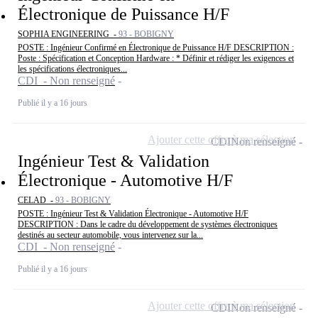
Électronique de Puissance H/F
SOPHIA ENGINEERING -
93 - BOBIGNY
POSTE : Ingénieur Confirmé en Électronique de Puissance H/F DESCRIPTION :
Poste : Spécification et Conception Hardware : * Définir et rédiger les exigences et
les spécifications électroniques...
CDI - Non renseigné
Publié il y a 16 jours
Ajouter cette offre à ma sélection
CDI
Non renseigné
Ingénieur Test & Validation
Électronique - Automotive H/F
CELAD -
93 - BOBIGNY
POSTE : Ingénieur Test & Validation Électronique - Automotive H/F
DESCRIPTION : Dans le cadre du développement de systèmes électroniques
destinés au secteur automobile, vous intervenez sur la...
CDI - Non renseigné
Publié il y a 16 jours
Ajouter cette offre à ma sélection
CDI
Non renseigné