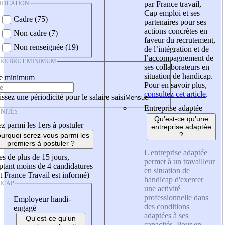
IFICATION
par France travail,
Cap emploi et ses
Cadre (75)
partenaires pour ses
actions concrètes en
Non cadre (7)
faveur du recrutement,
Non renseignée (19)
de l’intégration et de
l’accompagnement de
IRE BRUT MINIMUM
ses collaborateurs en
situation de handicap.
re minimum
Pour en savoir plus,
consultez cet article
.
ssez une périodicité pour le salaire saisi
Entreprise adaptée
NITÉS
Qu'est-ce qu'une
z parmi les 1ers à postuler
entreprise adaptée
?
urquoi serez-vous parmi les
premiers à postuler ?
L'entreprise adaptée
es de plus de 15 jours,
permet à un travailleur
tant moins de 4 candidatures
en situation de
t France Travail est informé)
handicap d'exercer
ICAP
une activité
professionnelle dans
Employeur handi-
des conditions
engagé
adaptées à ses
Qu'est-ce qu'un
capacités. Pour en