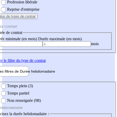
Profession libérale
Reprise d'entreprise
plus
de types de contrat
 DE CONTRAT
ée de contrat
ée minimale (en mois)
Durée maximale (en mois)
mois
er
le filtre du type de contrat
les filtres de
Durée hebdo
madaire
 hebdomadaire
Temps plein (3)
Temps partiel
Non renseignée (98)
 HEBDOMADAIRE
cisez la durée hebdomadaire :