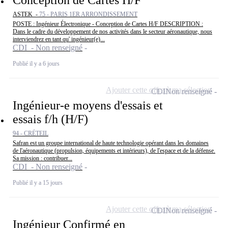
ASTEK -
75 - PARIS 1ER ARRONDISSEMENT
POSTE : Ingénieur Électronique - Conception de Cartes H/F DESCRIPTION :
Dans le cadre du développement de nos activités dans le secteur aéronautique, nous
interviendrez en tant qu' ingénieur(e)...
CDI - Non renseigné
Publié il y a 6 jours
Ajouter cette offre à ma sélection
CDI
Non renseigné
Ingénieur-e moyens d'essais et
essais f/h (H/F)
94 - CRÉTEIL
Safran est un groupe international de haute technologie opérant dans les domaines
de l'aéronautique (propulsion, équipements et intérieurs), de l'espace et de la défense.
Sa mission : contribuer...
CDI - Non renseigné
Publié il y a 15 jours
Ajouter cette offre à ma sélection
CDI
Non renseigné
Ingénieur Confirmé en