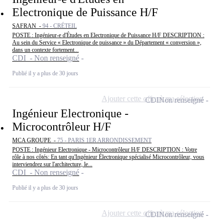
Electronique de Puissance H/F
SAFRAN -
94 - CRÉTEIL
POSTE : Ingénieur-e d'Études en Electronique de Puissance H/F DESCRIPTION :
Au sein du Service « Electronique de puissance » du Département « conversion »,
dans un contexte fortement...
CDI - Non renseigné
Publié il y a plus de 30 jours
Ajouter cette offre à ma sélection
CDI
Non renseigné
Ingénieur Electronique -
Microcontrôleur H/F
MCA GROUPE -
75 - PARIS 1ER ARRONDISSEMENT
POSTE : Ingénieur Electronique - Microcontrôleur H/F DESCRIPTION : Votre
rôle à nos côtés: En tant qu'Ingénieur Électronique spécialisé Microcontrôleur, vous
interviendrez sur l'architecture, le...
CDI - Non renseigné
Publié il y a plus de 30 jours
Ajouter cette offre à ma sélection
CDI
Non renseigné