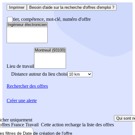
Imprimer
Besoin d'aide sur la recherche d'offres d'emploi ?
Métier, compétence, mot-clé, numéro d'offre
Lieu de travail
Distance autour du lieu choisi
Rechercher
des offres
Créer une alerte
Qui sont n
icher uniquement
 offres France Travail
Cette action recharge la liste des offres
les filtres de
Date de création
de l'offre