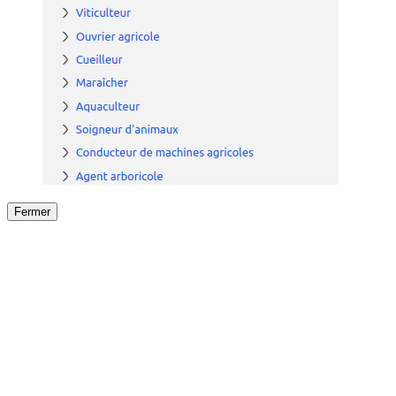
Fermer
Fermer
le détail de l'offre
/
Offre
sur
Offre précéden