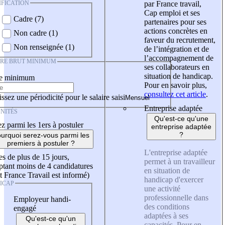
IFICATION
par France travail,
Cap emploi et ses
Cadre (7)
partenaires pour ses
actions concrètes en
Non cadre (1)
faveur du recrutement,
Non renseignée (1)
de l’intégration et de
l’accompagnement de
IRE BRUT MINIMUM
ses collaborateurs en
situation de handicap.
re minimum
Pour en savoir plus,
consultez cet article
.
ssez une périodicité pour le salaire saisi
Entreprise adaptée
NITÉS
Qu'est-ce qu'une
z parmi les 1ers à postuler
entreprise adaptée
?
urquoi serez-vous parmi les
premiers à postuler ?
L'entreprise adaptée
es de plus de 15 jours,
permet à un travailleur
tant moins de 4 candidatures
en situation de
t France Travail est informé)
handicap d'exercer
ICAP
une activité
professionnelle dans
Employeur handi-
des conditions
engagé
adaptées à ses
Qu'est-ce qu'un
capacités. Pour en