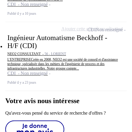
CDI - Non renseigné
Publié il y a 10 jours
Ajouter cette offre à ma sélection
CDI
Non renseigné
Ingénieur Automatisme Beckhoff -
H/F (CDI)
NEO2 CONSULTANT -
56 - LORIENT
L'ENTREPRISECréée en 2008, NEO2 est une société de conseil et d'assistance
technique, spécialisée dans les métiers de l'ingénierie de process et des
infrastructures industrielles. Notre groupe compte...
CDI - Non renseigné
Publié il y a 23 jours
Votre avis nous intéresse
Qu'avez-vous pensé du service de recherche d'offres ?