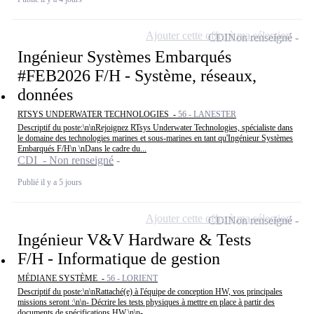
Ajouter cette offre à ma sélection
CDI
Non renseigné
Ingénieur Systèmes Embarqués
#FEB2026 F/H - Système, réseaux,
données
RTSYS UNDERWATER TECHNOLOGIES -
56 - LANESTER
Descriptif du poste:\n\nRejoignez RTsys Underwater Technologies, spécialiste dans
le domaine des technologies marines et sous-marines en tant qu'Ingénieur Systèmes
Embarqués F/H\n \nDans le cadre du...
CDI - Non renseigné
Publié il y a 5 jours
Ajouter cette offre à ma sélection
CDI
Non renseigné
Ingénieur V&V Hardware & Tests
F/H - Informatique de gestion
MÉDIANE SYSTÈME -
56 - LORIENT
Descriptif du poste:\n\nRattaché(e) à l'équipe de conception HW, vos principales
missions seront :\n\n- Décrire les tests physiques à mettre en place à partir des
documents de spécifications HW.\n\n-...