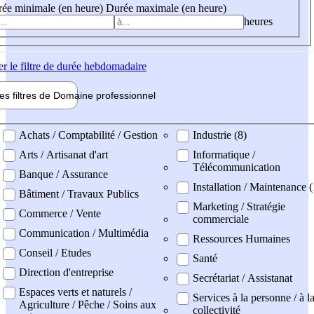
ée minimale (en heure)
Durée maximale (en heure)
heures
er
le filtre de durée hebdomadaire
les filtres de
Domaine pro
fessionnel
ne professionel
Achats / Comptabilité / Gestion
Industrie (8)
Arts / Artisanat d'art
Informatique /
Télécommunication
Banque / Assurance
Installation / Maintenance (
Bâtiment / Travaux Publics
Marketing / Stratégie
Commerce / Vente
commerciale
Communication / Multimédia
Ressources Humaines
Conseil / Etudes
Santé
Direction d'entreprise
Secrétariat / Assistanat
Espaces verts et naturels /
Services à la personne / à l
Agriculture / Pêche / Soins aux
collectivité