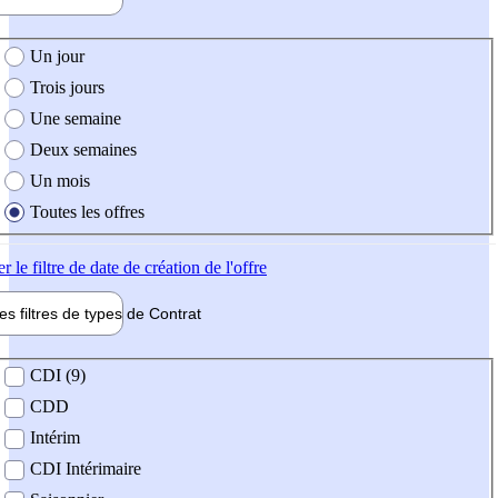
e création de l'offre
Un jour
Trois jours
Une semaine
Deux semaines
Un mois
Toutes les offres
er
le filtre de date de création de l'offre
les filtres de types de
Contrat
de contrat
CDI (9)
CDD
Intérim
CDI Intérimaire