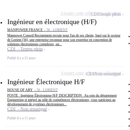
Ajouter cette offre à ma sélection
CDI
Temps plein
Ingénieur en électronique (H/F)
MANPOWER FRANCE -
56 - LORIENT
Manpower Conseil Recrutement recrute pour l'un de ses clients, basé sur le secteur
de Lorient (56), une entreprise reconnue pour son expertise en conception de
solutions électroniques complexes, un...
CDI - Temps plein
Publié il y a 21 jours
Ajouter cette offre à ma sélection
CDI
Non renseigné
Ingénieur Électronique H/F
HOUSE OF ABY -
56 - LORIENT
POSTE : Ingénieur Électronique H/F DESCRIPTION : Au sein du département
Engineering et intégré au pôle de compétences électroniques, vous participez au
développement de systèmes électroniques...
CDI - Non renseigné
Publié il y a 11 jours