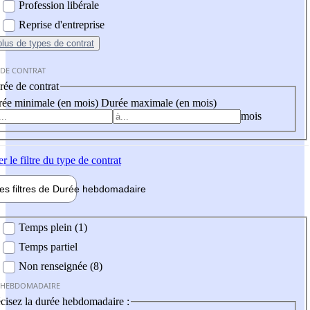
Profession libérale
Reprise d'entreprise
plus
de types de contrat
 DE CONTRAT
ée de contrat
ée minimale (en mois)
Durée maximale (en mois)
mois
er
le filtre du type de contrat
les filtres de
Durée hebdo
madaire
 hebdomadaire
Temps plein (1)
Temps partiel
Non renseignée (8)
 HEBDOMADAIRE
cisez la durée hebdomadaire :