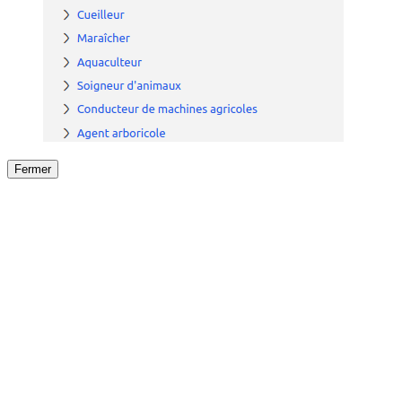
Fermer
Fermer
le détail de l'offre
/
Offre
sur
Offre précéden