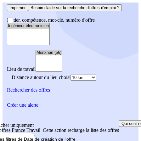
Imprimer
Besoin d'aide sur la recherche d'offres d'emploi ?
Métier, compétence, mot-clé, numéro d'offre
Lieu de travail
Distance autour du lieu choisi
Rechercher
des offres
Créer une alerte
Qui sont n
icher uniquement
 offres France Travail
Cette action recharge la liste des offres
les filtres de
Date de création
de l'offre