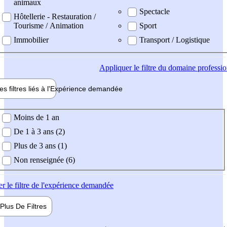
animaux
Spectacle
Hôtellerie - Restauration /
Tourisme / Animation
Sport
Immobilier
Transport / Logistique
Appliquer
le filtre du domaine professi
es filtres liés à l'
Expérience
demandée
ience demandée
Moins de 1 an
De 1 à 3 ans (2)
Plus de 3 ans (1)
Non renseignée (6)
er
le filtre de l'expérience demandée
Plus De
Filtres