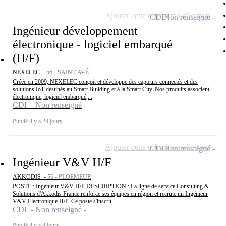
Ajouter cette offre à ma sélection
CDI
Non renseigné
Ingénieur développement
électronique - logiciel embarqué
(H/F)
NEXELEC -
56 - SAINT-AVÉ
Créée en 2009, NEXELEC conçoit et développe des capteurs connectés et des
solutions IoT destinés au Smart Building et à la Smart City. Nos produits associent
électronique, logiciel embarqué,...
CDI - Non renseigné
Publié il y a 24 jours
Ajouter cette offre à ma sélection
CDI
Non renseigné
Ingénieur V&V H/F
AKKODIS -
56 - PLOEMEUR
POSTE : Ingénieur V&V H/F DESCRIPTION : La ligne de service Consulting &
Solutions d'Akkodis France renforce ses équipes en région et recrute un Ingénieur
V&V Electronique H/F. Ce poste s'inscrit...
CDI - Non renseigné
Publié il y a 4 jours