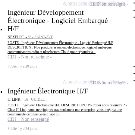
Ajouter cette offre à ma sélection
CDI
Non renseigné
Ingénieur Développement
Électronique - Logiciel Embarqué
H/F
NEXELEC -
56 - SAINT-AVÉ
POSTE : Ingénieur Développement Électronique - Logiciel Embarqué H/F
DESCRIPTION : Nos produits associent électronique, logiciel embarqué,
communications radio et plateformes Cloud pour répondre à...
CDI - Non renseigné
Publié il y a 20 jours
Ajouter cette offre à ma sélection
CDI
Non renseigné
Ingénieur Électronique H/F
IT LINK -
56 - GUIDEL
POSTE : Ingénieur Électronique H/F DESCRIPTION : Pourquoi nous rejoindre ? -
Chez IT Link, vous ne rejoignez pas seulement une entreprise, vous intégrez une
communauté certifiée Great Place to...
CDI - Non renseigné
Publié il y a 24 jours