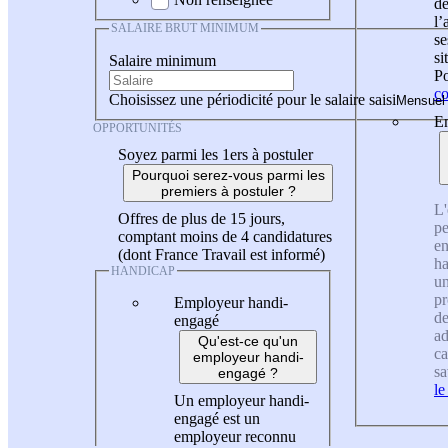
de
l
SALAIRE BRUT MINIMUM
se
si
Salaire minimum
Po
co
Choisissez une périodicité pour le salaire saisi
En
OPPORTUNITÉS
Soyez parmi les 1ers à postuler
Pourquoi serez-vous parmi les
premiers à postuler ?
L'
Offres de plus de 15 jours,
pe
comptant moins de 4 candidatures
en
(dont France Travail est informé)
ha
HANDICAP
un
pr
Employeur handi-
de
engagé
ad
Qu'est-ce qu'un
ca
employeur handi-
sa
engagé ?
le
Un employeur handi-
engagé est un
employeur reconnu