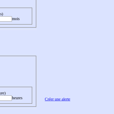
s)
mois
ure)
heures
Créer une alerte