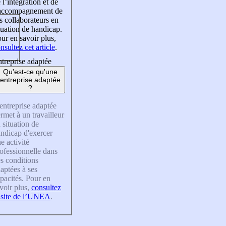
 l’intégration et de
’accompagnement de
s collaborateurs en
tuation de handicap.
ur en savoir plus,
nsultez cet article
.
treprise adaptée
Qu'est-ce qu'une
entreprise adaptée
?
entreprise adaptée
rmet à un travailleur
 situation de
ndicap d'exercer
e activité
ofessionnelle dans
s conditions
aptées à ses
pacités. Pour en
voir plus,
consultez
 site de l’UNEA
.