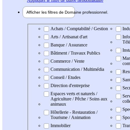
Appliquer
le filtre de durée hebdomadaire
Afficher les filtres de
Domaine pro
fessionnel
Domaine professionel
Achats / Comptabilité / Gestion
Indu
Arts / Artisanat d'art
Info
Tél
Banque / Assurance
Inst
Bâtiment / Travaux Publics
Mark
Commerce / Vente
com
Communication / Multimédia
Res
Conseil / Etudes
San
Direction d'entreprise
Secr
Espaces verts et naturels /
Serv
Agriculture / Pêche / Soins aux
coll
animaux
Spe
Hôtellerie - Restauration /
Tourisme / Animation
Spo
Immobilier
Tran