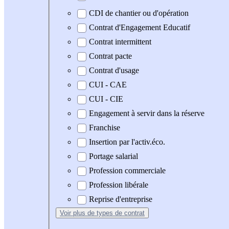
CDI de chantier ou d'opération
Contrat d'Engagement Educatif
Contrat intermittent
Contrat pacte
Contrat d'usage
CUI - CAE
CUI - CIE
Engagement à servir dans la réserve
Franchise
Insertion par l'activ.éco.
Portage salarial
Profession commerciale
Profession libérale
Reprise d'entreprise
Voir plus
de types de contrat