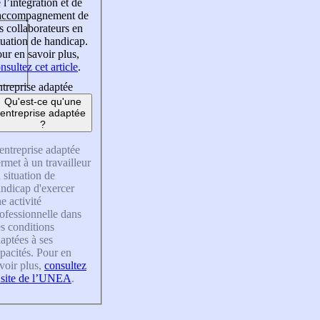
 l’intégration et de
’accompagnement de
s collaborateurs en
tuation de handicap.
ur en savoir plus,
nsultez cet article
.
treprise adaptée
Qu'est-ce qu'une
entreprise adaptée
?
entreprise adaptée
rmet à un travailleur
 situation de
ndicap d'exercer
e activité
ofessionnelle dans
s conditions
aptées à ses
pacités. Pour en
voir plus,
consultez
 site de l’UNEA
.