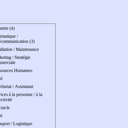
strie (4)
rmatique /
écommunication (3)
allation / Maintenance
eting / Stratégie
merciale
sources Humaines
té
étariat / Assistanat
ices à la personne / à la
ectivité
ctacle
rt
sport / Logistique