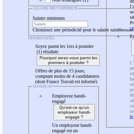
de
l
SALAIRE BRUT MINIMUM
se
si
Salaire minimum
Po
co
Choisissez une périodicité pour le salaire saisi
En
OPPORTUNITÉS
Soyez parmi les 1ers à postuler
(1)
résultats
Pourquoi serez-vous parmi les
L'
premiers à postuler ?
pe
Offres de plus de 15 jours,
en
comptant moins de 4 candidatures
ha
(dont France Travail est informé)
un
HANDICAP
pr
de
Employeur handi-
ad
engagé
ca
Qu'est-ce qu'un
sa
employeur handi-
le
engagé ?
Un employeur handi-
engagé est un