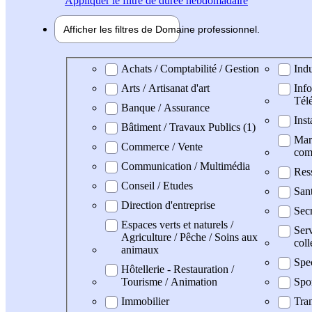
Appliquer
le filtre de durée hebdomadaire
Afficher les filtres de
Domaine pro
fessionnel
Domaine professionel
Achats / Comptabilité / Gestion
Indu
Arts / Artisanat d'art
Info
Tél
Banque / Assurance
Inst
Bâtiment / Travaux Publics (1)
Mark
Commerce / Vente
com
Communication / Multimédia
Res
Conseil / Etudes
San
Direction d'entreprise
Secr
Espaces verts et naturels /
Serv
Agriculture / Pêche / Soins aux
coll
animaux
Spe
Hôtellerie - Restauration /
Tourisme / Animation
Spo
Immobilier
Tran