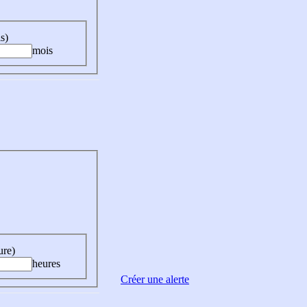
s)
mois
ure)
heures
Créer une alerte