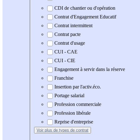
CDI de chantier ou d'opération
Contrat d'Engagement Educatif
Contrat intermittent
Contrat pacte
Contrat d'usage
CUI - CAE
CUI - CIE
Engagement à servir dans la réserve
Franchise
Insertion par l'activ.éco.
Portage salarial
Profession commerciale
Profession libérale
Reprise d'entreprise
Voir plus
de types de contrat