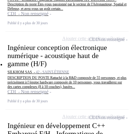
Description du poste Êtes-vous passionné par le secteur de l'Aéronautique, Spatial et
Défense, et avez-vous un goût certain...
CDI - Non renseigné
Publié il y a plus de 30 jours
Ajouter cette offre à ma sélection
CDI
Non renseigné
Ingénieur conception électronique
numérique - acoustique haut de
gamme (H/F)
SILKHOM SAS -
42 - SAINT-ÉTIENNE
DESCRIPTION DU POSTE Rattaché à la R&D composée de 55 personnes, et plus
précisément à l’équipe hardware composée de 10 personnes, vous travaillerez sur
des cartes complexes (8 à 10 couches), basées...
CDI - Non renseigné
Publié il y a plus de 30 jours
Ajouter cette offre à ma sélection
CDI
Non renseigné
Ingénieur en développement C++
Embarqué F/H - Informatique de