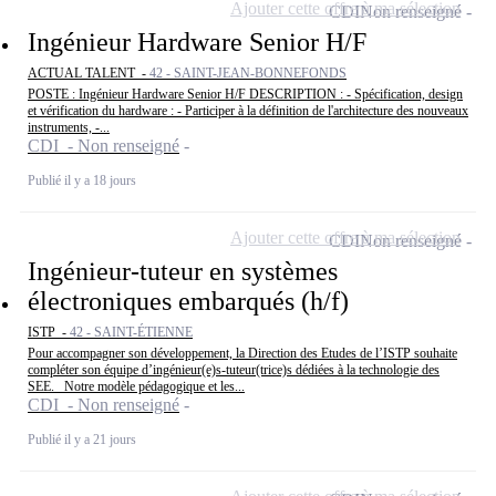
Ajouter cette offre à ma sélection
CDI
Non renseigné
Ingénieur Hardware Senior H/F
ACTUAL TALENT -
42 - SAINT-JEAN-BONNEFONDS
POSTE : Ingénieur Hardware Senior H/F DESCRIPTION : - Spécification, design
et vérification du hardware : - Participer à la définition de l'architecture des nouveaux
instruments, -...
CDI - Non renseigné
Publié il y a 18 jours
Ajouter cette offre à ma sélection
CDI
Non renseigné
Ingénieur-tuteur en systèmes
électroniques embarqués (h/f)
ISTP -
42 - SAINT-ÉTIENNE
Pour accompagner son développement, la Direction des Etudes de l’ISTP souhaite
compléter son équipe d’ingénieur(e)s-tuteur(trice)s dédiées à la technologie des
SEE. Notre modèle pédagogique et les...
CDI - Non renseigné
Publié il y a 21 jours