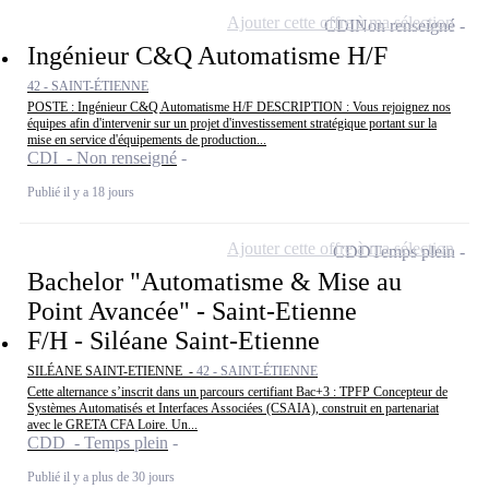
Ajouter cette offre à ma sélection
CDI
Non renseigné
Ingénieur C&Q Automatisme H/F
42 - SAINT-ÉTIENNE
POSTE : Ingénieur C&Q Automatisme H/F DESCRIPTION : Vous rejoignez nos
équipes afin d'intervenir sur un projet d'investissement stratégique portant sur la
mise en service d'équipements de production...
CDI - Non renseigné
Publié il y a 18 jours
Ajouter cette offre à ma sélection
CDD
Temps plein
Bachelor "Automatisme & Mise au
Point Avancée" - Saint-Etienne
F/H - Siléane Saint-Etienne
SILÉANE SAINT-ETIENNE -
42 - SAINT-ÉTIENNE
Cette alternance s’inscrit dans un parcours certifiant Bac+3 : TPFP Concepteur de
Systèmes Automatisés et Interfaces Associées (CSAIA), construit en partenariat
avec le GRETA CFA Loire. Un...
CDD - Temps plein
Publié il y a plus de 30 jours