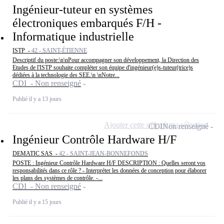
Ingénieur-tuteur en systèmes
électroniques embarqués F/H -
Informatique industrielle
ISTP -
42 - SAINT-ÉTIENNE
Descriptif du poste:\n\nPour accompagner son développement, la Direction des
Etudes de l'ISTP souhaite compléter son équipe d'ingénieur(e)s-tuteur(trice)s
dédiées à la technologie des SEE.\n \nNotre...
CDI - Non renseigné
Publié il y a 13 jours
Ajouter cette offre à ma sélection
CDI
Non renseigné
Ingénieur Contrôle Hardware H/F
DEMATIC SAS -
42 - SAINT-JEAN-BONNEFONDS
POSTE : Ingénieur Contrôle Hardware H/F DESCRIPTION : Quelles seront vos
responsabilités dans ce rôle ? - Interpréter les données de conception pour élaborer
les plans des systèmes de contrôle. -...
CDI - Non renseigné
Publié il y a 15 jours