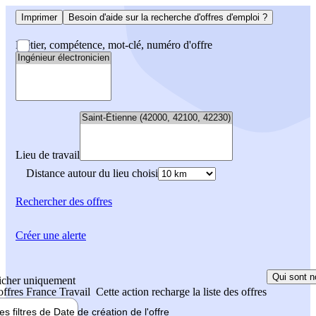
Imprimer
Besoin d'aide sur la recherche d'offres d'emploi ?
Métier, compétence, mot-clé, numéro d'offre
Lieu de travail
Distance autour du lieu choisi
Rechercher
des offres
Créer une alerte
Qui sont n
icher uniquement
 offres France Travail
Cette action recharge la liste des offres
les filtres de
Date de création
de l'offre