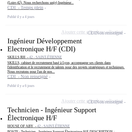
(Loire-42). Nous recherchons un(e) Ingénieur...
CDI - Temps plein
Publié il y a 4 jours
Ajouter cette offre à ma sélection
CDI
Non renseigné
Ingénieur Développement
Electronique H/F (CDI)
SKILLS RH -
42 - SAINT-ÉTIENNE
SKILLS, cabinet de recrutement basé à Lyon, accompagne ses clients dans
l'identification et le recrutement de talents pour des projets stratégiques et techniques.
Nous recrutons pour l'un de nos...
CDI - Non renseigné
Publié il y a 6 jours
Ajouter cette offre à ma sélection
CDI
Non renseigné
Technicien - Ingénieur Support
Électronique H/F
HOUSE OF ABY -
42 - SAINT-ÉTIENNE
POSTE : Technicien - Ingénieur Support Électronique H/F DESCRIPTION :