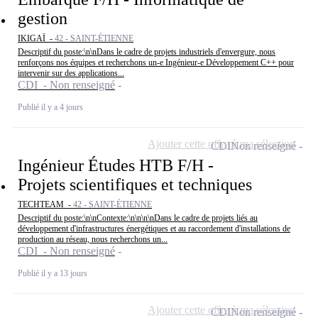
gestion
IKIGAÏ -
42 - SAINT-ÉTIENNE
Descriptif du poste:\n\nDans le cadre de projets industriels d'envergure, nous
renforçons nos équipes et recherchons un-e Ingénieur-e Développement C++ pour
intervenir sur des applications...
CDI - Non renseigné
Publié il y a 4 jours
Ajouter cette offre à ma sélection
CDI
Non renseigné
Ingénieur Études HTB F/H -
Projets scientifiques et techniques
TECHTEAM -
42 - SAINT-ÉTIENNE
Descriptif du poste:\n\nContexte:\n\n\n\nDans le cadre de projets liés au
développement d'infrastructures énergétiques et au raccordement d'installations de
production au réseau, nous recherchons un...
CDI - Non renseigné
Publié il y a 13 jours
Ajouter cette offre à ma sélection
CDI
Non renseigné