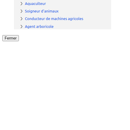
Fermer
Fermer
le détail de l'offre
/
Offre
sur
Offre précéden