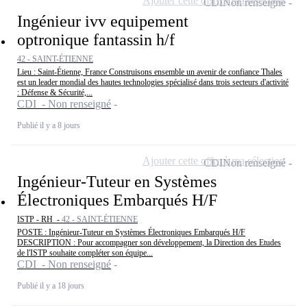
Ajouter cette offre à ma sélection
CDI
Non renseigné
Ingénieur ivv equipement
optronique fantassin h/f
42 - SAINT-ÉTIENNE
Lieu : Saint-Étienne, France Construisons ensemble un avenir de confiance Thales
est un leader mondial des hautes technologies spécialisé dans trois secteurs d'activité
: Défense & Sécurité,...
CDI - Non renseigné
Publié il y a 8 jours
Ajouter cette offre à ma sélection
CDI
Non renseigné
Ingénieur-Tuteur en Systèmes
Électroniques Embarqués H/F
ISTP - RH -
42 - SAINT-ÉTIENNE
POSTE : Ingénieur-Tuteur en Systèmes Électroniques Embarqués H/F
DESCRIPTION : Pour accompagner son développement, la Direction des Etudes
de l'ISTP souhaite compléter son équipe...
CDI - Non renseigné
Publié il y a 18 jours