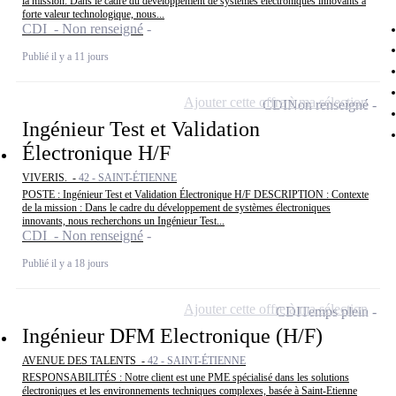
la mission: Dans le cadre du développement de systèmes électroniques innovants à
forte valeur technologique, nous...
CDI - Non renseigné
Publié il y a 11 jours
Ajouter cette offre à ma sélection
CDI
Non renseigné
Ingénieur Test et Validation
Électronique H/F
VIVERIS. -
42 - SAINT-ÉTIENNE
POSTE : Ingénieur Test et Validation Électronique H/F DESCRIPTION : Contexte
de la mission : Dans le cadre du développement de systèmes électroniques
innovants, nous recherchons un Ingénieur Test...
CDI - Non renseigné
Publié il y a 18 jours
Ajouter cette offre à ma sélection
CDI
Temps plein
Ingénieur DFM Electronique (H/F)
AVENUE DES TALENTS -
42 - SAINT-ÉTIENNE
RESPONSABILITÉS : Notre client est une PME spécialisé dans les solutions
électroniques et les environnements techniques complexes, basée à Saint-Etienne