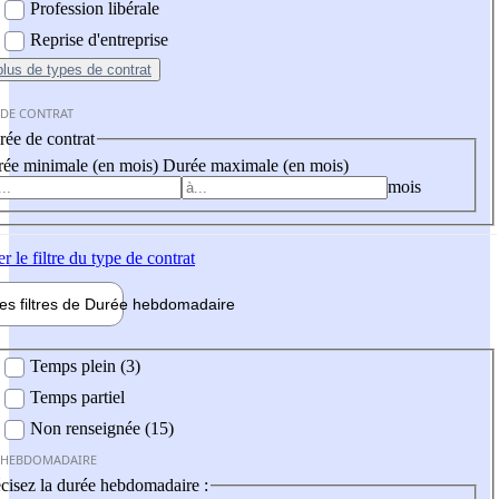
Profession libérale
Reprise d'entreprise
plus
de types de contrat
 DE CONTRAT
ée de contrat
ée minimale (en mois)
Durée maximale (en mois)
mois
er
le filtre du type de contrat
les filtres de
Durée hebdo
madaire
 hebdomadaire
Temps plein (3)
Temps partiel
Non renseignée (15)
 HEBDOMADAIRE
cisez la durée hebdomadaire :