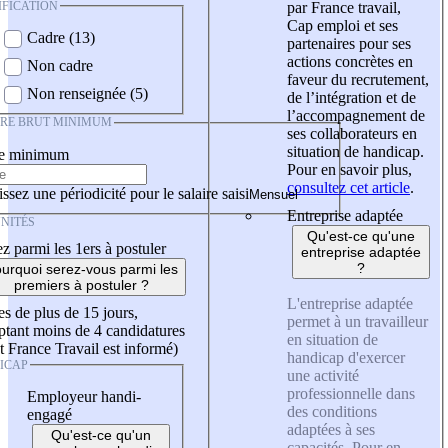
IFICATION
par France travail,
Cap emploi et ses
Cadre (13)
partenaires pour ses
actions concrètes en
Non cadre
faveur du recrutement,
Non renseignée (5)
de l’intégration et de
l’accompagnement de
IRE BRUT MINIMUM
ses collaborateurs en
situation de handicap.
re minimum
Pour en savoir plus,
consultez cet article
.
ssez une périodicité pour le salaire saisi
Entreprise adaptée
NITÉS
Qu'est-ce qu'une
z parmi les 1ers à postuler
entreprise adaptée
?
urquoi serez-vous parmi les
premiers à postuler ?
L'entreprise adaptée
es de plus de 15 jours,
permet à un travailleur
tant moins de 4 candidatures
en situation de
t France Travail est informé)
handicap d'exercer
ICAP
une activité
professionnelle dans
Employeur handi-
des conditions
engagé
adaptées à ses
Qu'est-ce qu'un
capacités. Pour en