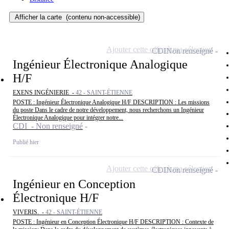
Afficher la carte
(contenu non-accessible)
Ajouter cette offre à ma sélection
CDI
Non renseigné
Ingénieur Électronique Analogique
H/F
EXENS INGÉNIERIE -
42 - SAINT-ÉTIENNE
POSTE : Ingénieur Électronique Analogique H/F DESCRIPTION : Les missions
du poste Dans le cadre de notre développement, nous recherchons un Ingénieur
Électronique Analogique pour intégrer notre...
CDI - Non renseigné
Publié hier
Ajouter cette offre à ma sélection
CDI
Non renseigné
Ingénieur en Conception
Électronique H/F
VIVERIS. -
42 - SAINT-ÉTIENNE
POSTE : Ingénieur en Conception Électronique H/F DESCRIPTION : Contexte de