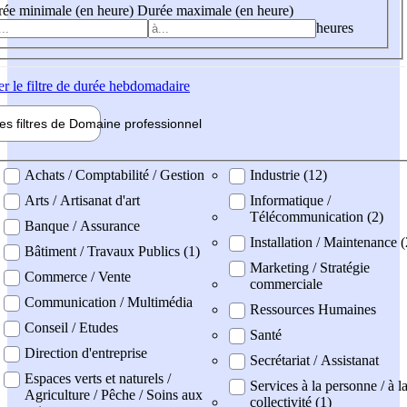
ée minimale (en heure)
Durée maximale (en heure)
heures
er
le filtre de durée hebdomadaire
les filtres de
Domaine pro
fessionnel
ne professionel
Achats / Comptabilité / Gestion
Industrie (12)
Arts / Artisanat d'art
Informatique /
Télécommunication (2)
Banque / Assurance
Installation / Maintenance (
Bâtiment / Travaux Publics (1)
Marketing / Stratégie
Commerce / Vente
commerciale
Communication / Multimédia
Ressources Humaines
Conseil / Etudes
Santé
Direction d'entreprise
Secrétariat / Assistanat
Espaces verts et naturels /
Services à la personne / à l
Agriculture / Pêche / Soins aux
collectivité (1)