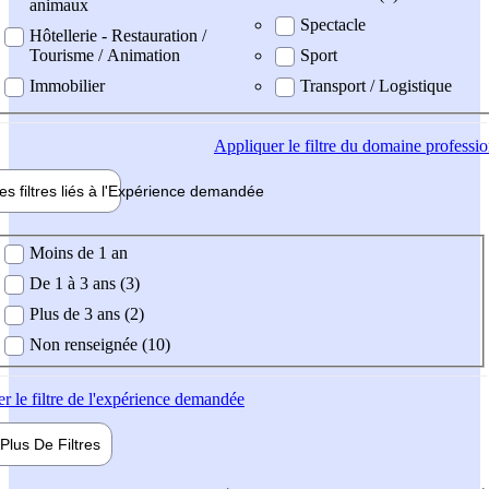
animaux
Spectacle
Hôtellerie - Restauration /
Tourisme / Animation
Sport
Immobilier
Transport / Logistique
Appliquer
le filtre du domaine professi
es filtres liés à l'
Expérience
demandée
ience demandée
Moins de 1 an
De 1 à 3 ans (3)
Plus de 3 ans (2)
Non renseignée (10)
er
le filtre de l'expérience demandée
Plus De
Filtres