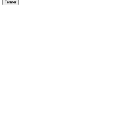
Fermer
Fermer
le détail de l'offre
/
Offre
sur
Offre précéden