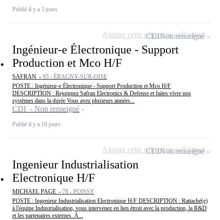
Publié il y a 3 jours
Ajouter cette offre à ma sélection
CDI
Non renseigné
Ingénieur-e Électronique - Support
Production et Mco H/F
SAFRAN -
95 - ÉRAGNY-SUR-OISE
POSTE : Ingénieur-e Électronique - Support Production et Mco H/F
DESCRIPTION : Rejoignez Safran Electronics & Defense et faites vivre nos
systèmes dans la durée Vous avez plusieurs années...
CDI - Non renseigné
Publié il y a 10 jours
Ajouter cette offre à ma sélection
CDI
Non renseigné
Ingenieur Industrialisation
Electronique H/F
MICHAEL PAGE -
78 - POISSY
POSTE : Ingenieur Industrialisation Electronique H/F DESCRIPTION : Rattaché(e)
à l'équipe Industrialisation, vous intervenez en lien étroit avec la production, la R&D
et les partenaires externes. À...