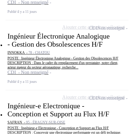
CDI - Non renseigné
Publié il y a 11 jours
Ajouter cette offre à ma sélection
CDI
Non renseigné
Ingénieur Électronique Analogique
- Gestion des Obsolescences H/F
INNOKKA -
78 - CHATOU
POSTE : Ingénieur Électronique Analogique - Gestion des Obsolescences H/F
DESCRIPTION : Dans le cadre du remplacement d'un prestataire, notre client,
acteur majeur du secteur aéronautique, recherche...
CDI - Non renseigné
Publié il y a 11 jours
Ajouter cette offre à ma sélection
CDI
Non renseigné
Ingénieur-e Electronique -
Conception et Support au Flux H/F
SAFRAN -
95 - ÉRAGNY-SUR-OISE
POSTE : Ingénieur-e Electronique - Conception et Support au Flux H/F
DESCRIPTION : Concevoir une électronique performante est un défi technique.