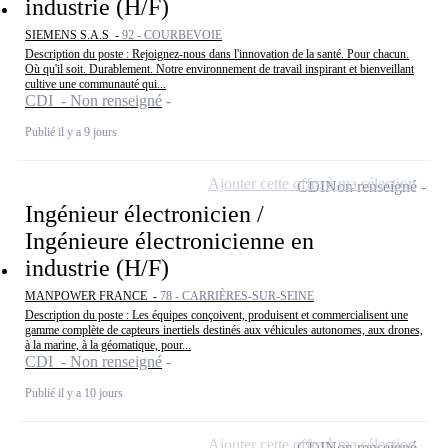
industrie (H/F)
SIEMENS S.A.S -
92 - COURBEVOIE
Description du poste : Rejoignez-nous dans l'innovation de la santé. Pour chacun.
Où qu'il soit. Durablement. Notre environnement de travail inspirant et bienveillant
cultive une communauté qui...
CDI - Non renseigné
Publié il y a 9 jours
Ajouter cette offre à ma sélection
CDI
Non renseigné
Ingénieur électronicien /
Ingénieure électronicienne en
industrie (H/F)
MANPOWER FRANCE -
78 - CARRIÈRES-SUR-SEINE
Description du poste : Les équipes conçoivent, produisent et commercialisent une
gamme complète de capteurs inertiels destinés aux véhicules autonomes, aux drones,
à la marine, à la géomatique, pour...
CDI - Non renseigné
Publié il y a 10 jours
Ajouter cette offre à ma sélection
CDI
Non renseigné