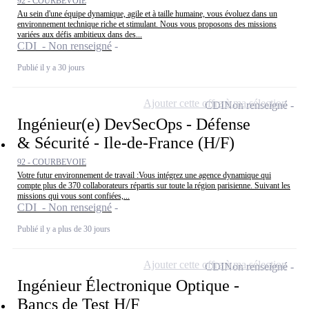
92 - COURBEVOIE
Au sein d'une équipe dynamique, agile et à taille humaine, vous évoluez dans un
environnement technique riche et stimulant. Nous vous proposons des missions
variées aux défis ambitieux dans des...
CDI - Non renseigné
Publié il y a 30 jours
Ajouter cette offre à ma sélection
CDI
Non renseigné
Ingénieur(e) DevSecOps - Défense
& Sécurité - Ile-de-France (H/F)
92 - COURBEVOIE
Votre futur environnement de travail :Vous intégrez une agence dynamique qui
compte plus de 370 collaborateurs répartis sur toute la région parisienne. Suivant les
missions qui vous sont confiées,...
CDI - Non renseigné
Publié il y a plus de 30 jours
Ajouter cette offre à ma sélection
CDI
Non renseigné
Ingénieur Électronique Optique -
Bancs de Test H/F