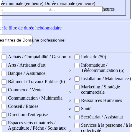
ée minimale (en heure)
Durée maximale (en heure)
heures
er
le filtre de durée hebdomadaire
les filtres de
Domaine pro
fessionnel
ne professionel
Achats / Comptabilité / Gestion
Industrie (50)
Arts / Artisanat d'art
Informatique /
Télécommunication (6)
Banque / Assurance
Installation / Maintenance (
Bâtiment / Travaux Publics (6)
Marketing / Stratégie
Commerce / Vente
commerciale
Communication / Multimédia
Ressources Humaines
Conseil / Etudes
Santé
Direction d'entreprise
Secrétariat / Assistanat
Espaces verts et naturels /
Services à la personne / à l
Agriculture / Pêche / Soins aux
collectivité