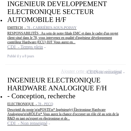
INGENIEUR DEVELOPPEMENT
ELECTRONIQUE SECTEUR
AUTOMOBILE H/F
EMITECH -
78 - CARRIÈRES-SOUS-POISSY
RESPONSABILITÉS : Au sein de notre filiale EMC et dans le cadre d'un projet
client situé dans le 78, vous intervenez en qualité d'ingénieur développement
contrôleur Hardware (ECU) H/F Vous aurez en...
CDI - Temps plein
Publié il y a 8 jours
Ajouter cette offre à ma sélection
CDI
Non renseigné
INGENIEUR ELECTRONIQUE
HARDWARE ANALOGIQUE F/H
- Conception, recherche
ELECTRONIQUE -
78 - PECQ
Descriptif du poste:\n\nPOSTE\n* Ingénieur(e) Électronique Hardware
Analogique\n\nRÔLE\n* Vous aurez la chance d'occuper un rôle clé au sein de la
R&D en tant qu'expert en électronique et de...
CDI - Non renseigné