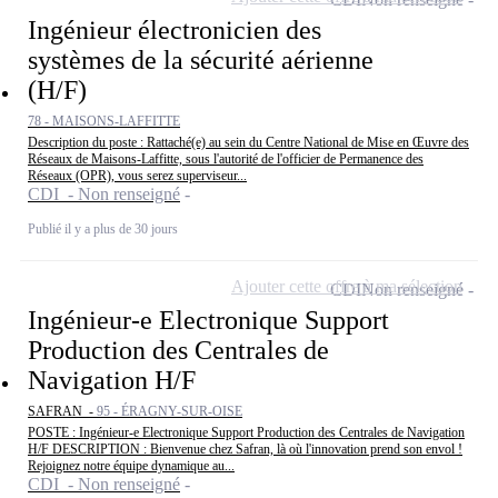
Ingénieur électronicien des
systèmes de la sécurité aérienne
(H/F)
78 - MAISONS-LAFFITTE
Description du poste : Rattaché(e) au sein du Centre National de Mise en Œuvre des
Réseaux de Maisons-Laffitte, sous l'autorité de l'officier de Permanence des
Réseaux (OPR), vous serez superviseur...
CDI - Non renseigné
Publié il y a plus de 30 jours
Ajouter cette offre à ma sélection
CDI
Non renseigné
Ingénieur-e Electronique Support
Production des Centrales de
Navigation H/F
SAFRAN -
95 - ÉRAGNY-SUR-OISE
POSTE : Ingénieur-e Electronique Support Production des Centrales de Navigation
H/F DESCRIPTION : Bienvenue chez Safran, là où l'innovation prend son envol !
Rejoignez notre équipe dynamique au...
CDI - Non renseigné