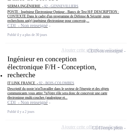
SERMA INGÉNIERIE -
92 - GENNEVILLIERS
POSTE : Ingénieur Électronique Optique - Bancs de Test H/F DESCRIPTION :
CONTEXTE Dans le cadre d'un programme de Défense & Sécurité, nous
recherchons un(e) ingénieur électronique pour concevoir,...
CDI - Non renseigné
Publié il y a plus de 30 jours
Ajouter cette offre à ma sélection
CDI
Non renseigné
Ingénieur en conception
électronique F/H - Conception,
recherche
IT LINK FRANCE -
92 - BOIS-COLOMBES
Descriptif du poste:\n\nTravailler dans le secteur de l'énergie et des objets
communicants vous attire ?\nVotre rôle sera donc de concevoir une carte
électronique multi-couches (analogique et...
CDI - Non renseigné
Publié il y a 2 jours
Ajouter cette offre à ma sélection
CDI
Temps plein