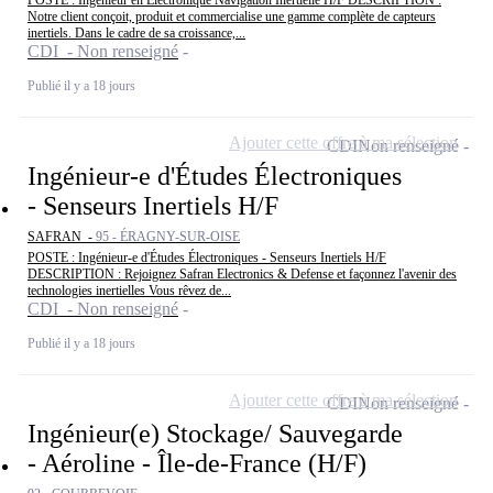
POSTE : Ingénieur en Électronique Navigation Inertielle H/F DESCRIPTION :
Notre client conçoit, produit et commercialise une gamme complète de capteurs
inertiels. Dans le cadre de sa croissance,...
CDI - Non renseigné
Publié il y a 18 jours
Ajouter cette offre à ma sélection
CDI
Non renseigné
Ingénieur-e d'Études Électroniques
- Senseurs Inertiels H/F
SAFRAN -
95 - ÉRAGNY-SUR-OISE
POSTE : Ingénieur-e d'Études Électroniques - Senseurs Inertiels H/F
DESCRIPTION : Rejoignez Safran Electronics & Defense et façonnez l'avenir des
technologies inertielles Vous rêvez de...
CDI - Non renseigné
Publié il y a 18 jours
Ajouter cette offre à ma sélection
CDI
Non renseigné
Ingénieur(e) Stockage/ Sauvegarde
- Aéroline - Île-de-France (H/F)