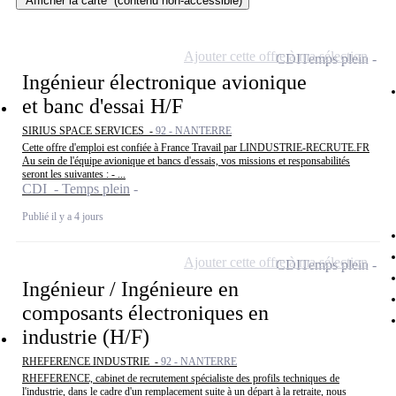
Afficher la carte
(contenu non-accessible)
Ajouter cette offre à ma sélection
CDI
Temps plein
Ingénieur électronique avionique
et banc d'essai H/F
SIRIUS SPACE SERVICES -
92 - NANTERRE
Cette offre d'emploi est confiée à France Travail par LINDUSTRIE-RECRUTE.FR
Au sein de l'équipe avionique et bancs d'essais, vos missions et responsabilités
seront les suivantes : - ...
CDI - Temps plein
Publié il y a 4 jours
Ajouter cette offre à ma sélection
CDI
Temps plein
Ingénieur / Ingénieure en
composants électroniques en
industrie (H/F)
RHEFERENCE INDUSTRIE -
92 - NANTERRE
RHEFERENCE, cabinet de recrutement spécialiste des profils techniques de
l'industrie, dans le cadre d'un remplacement suite à un départ à la retraite, nous