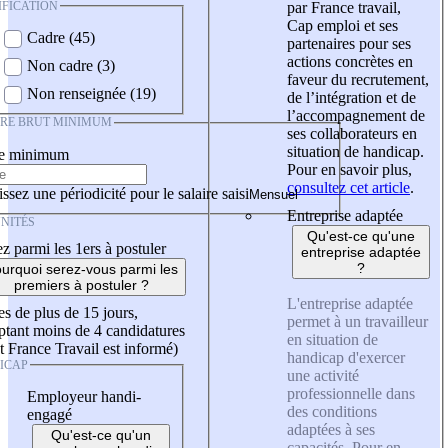
IFICATION
par France travail,
Cap emploi et ses
Cadre (45)
partenaires pour ses
actions concrètes en
Non cadre (3)
faveur du recrutement,
Non renseignée (19)
de l’intégration et de
l’accompagnement de
IRE BRUT MINIMUM
ses collaborateurs en
situation de handicap.
re minimum
Pour en savoir plus,
consultez cet article
.
ssez une périodicité pour le salaire saisi
Entreprise adaptée
NITÉS
Qu'est-ce qu'une
z parmi les 1ers à postuler
entreprise adaptée
?
urquoi serez-vous parmi les
premiers à postuler ?
L'entreprise adaptée
es de plus de 15 jours,
permet à un travailleur
tant moins de 4 candidatures
en situation de
t France Travail est informé)
handicap d'exercer
ICAP
une activité
professionnelle dans
Employeur handi-
des conditions
engagé
adaptées à ses
Qu'est-ce qu'un
capacités. Pour en