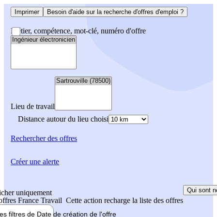
Imprimer
Besoin d'aide sur la recherche d'offres d'emploi ?
Métier, compétence, mot-clé, numéro d'offre
Lieu de travail
Distance autour du lieu choisi
Rechercher
des offres
Créer une alerte
Qui sont n
icher uniquement
 offres France Travail
Cette action recharge la liste des offres
les filtres de
Date de création
de l'offre