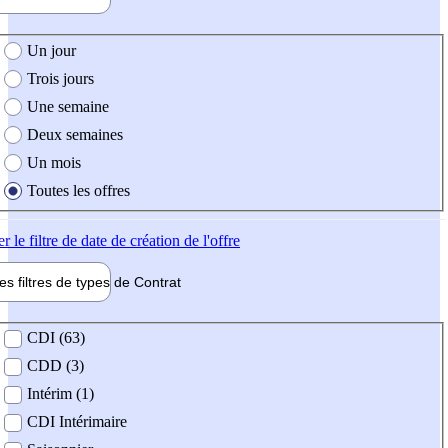
e création de l'offre
Un jour
Trois jours
Une semaine
Deux semaines
Un mois
Toutes les offres
er
le filtre de date de création de l'offre
les filtres de types de
Contrat
de contrat
CDI (63)
CDD (3)
Intérim (1)
CDI Intérimaire