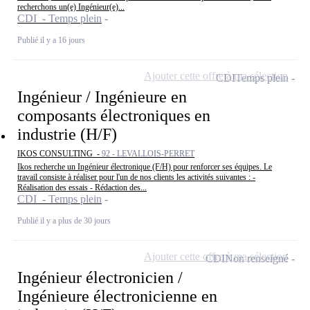
recherchons un(e) Ingénieur(e)...
CDI - Temps plein
Publié il y a 16 jours
Ajouter cette offre à ma sélection
CDI
Temps plein
Ingénieur / Ingénieure en
composants électroniques en
industrie (H/F)
IKOS CONSULTING -
92 - LEVALLOIS-PERRET
Ikos recherche un Ingénieur électronique (F/H) pour renforcer ses équipes. Le
travail consiste à réaliser pour l'un de nos clients les activités suivantes : -
Réalisation des essais - Rédaction des...
CDI - Temps plein
Publié il y a plus de 30 jours
Ajouter cette offre à ma sélection
CDI
Non renseigné
Ingénieur électronicien /
Ingénieure électronicienne en