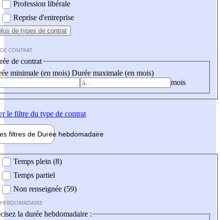
Profession libérale
Reprise d'entreprise
plus
de types de contrat
 DE CONTRAT
ée de contrat
ée minimale (en mois)
Durée maximale (en mois)
mois
er
le filtre du type de contrat
les filtres de
Durée hebdo
madaire
 hebdomadaire
Temps plein (8)
Temps partiel
Non renseignée (59)
 HEBDOMADAIRE
cisez la durée hebdomadaire :