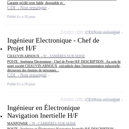
Garantir qu'elle reste fiable, disponible et...
CDI - Non renseigné
Publié il y a 18 jours
Ajouter cette offre à ma sélection
CDI
Non renseigné
Ingénieur Electronique - Chef de
Projet H/F
CHAUVIN ARNOUX -
92 - ASNIÈRES-SUR-SEINE
POSTE : Ingénieur Electronique - Chef de Projet H/F DESCRIPTION : Au sein de
notre société CHAUVIN ARNOUX, spécialisée dans l'instrumentation industrielle,
découvrez des équipes de personnes...
CDI - Non renseigné
Publié il y a 18 jours
Ajouter cette offre à ma sélection
CDI
Non renseigné
Ingénieur en Électronique
Navigation Inertielle H/F
MANPOWER -
78 - CARRIÈRES-SUR-SEINE