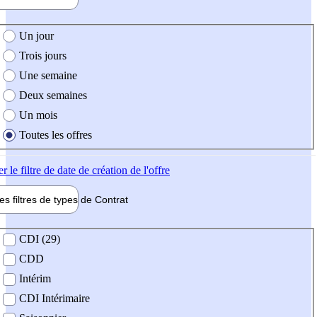
e création de l'offre
Un jour
Trois jours
Une semaine
Deux semaines
Un mois
Toutes les offres
er
le filtre de date de création de l'offre
les filtres de types de
Contrat
de contrat
CDI (29)
CDD
Intérim
CDI Intérimaire