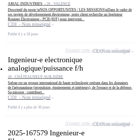
ARIAL INDUSTRIES -
26 - VALENCE
Descriptif du poste:\nNOS OPPORTUNITES / LES MISSIONS\nDans le cadre de
ses projets de développement électronique, notre client recherche un Ingénieur
Routage Électronique - PCB (H/F) pour intervenir...
CDI - Non renseigné
Publié il y a 18 jours
Ajouter cette offre à ma sélection
CDI
Non renseigné
Ingenieur-e electronique
analogique/puissance f/h
26 - CHÂTEAUNEUF-SUR-ISÈRE
Safran est un groupe international de haute technologie opérant dans les domaines
de l'aéronautique (propulsion, équipements et intérieurs), de l'espace et de la défense.
Sa mission : contribuer...
CDI - Non renseigné
Publié il y a plus de 30 jours
Ajouter cette offre à ma sélection
CDI
Non renseigné
2025-167579 Ingenieur-e