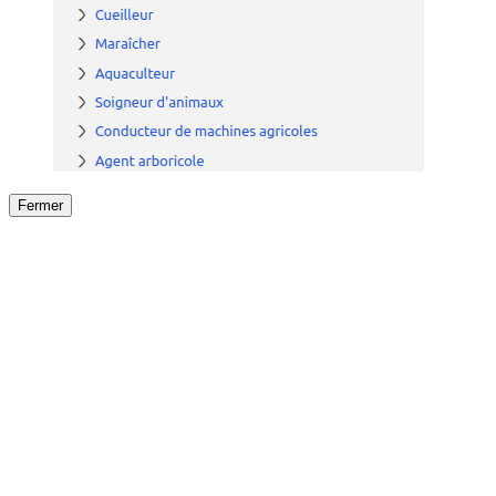
Fermer
Fermer
le détail de l'offre
/
Offre
sur
Offre précéden