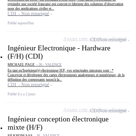
rejoindre une société française qui conçoit et fabrique des solutions d'observation
pour des applications civiles et...
CDI - Non renseigné
Publié aujourd'hui
Ajouter cette offre à ma sélection
CDI
Non renseigné
Ingénieur Electronique - Hardware
(F/H) (CDI)
MICHAEL PAGE -
26 - VALENCE
En tant qu'Ingénieur(e) électronique H/F, vos principales missions sont : *
Concevoir et développer des cartes électroniques analogiques et numériques, de la
définition des composants jusqu'à la...
CDI - Non renseigné
Publié il y a 2 jours
Ajouter cette offre à ma sélection
CDI
Non renseigné
Ingénieur conception électronique
mixte (H/F)
SILKHOM SAS -
26 - VALENCE