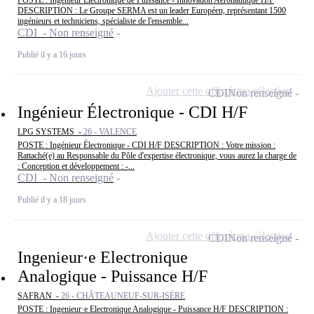
POSTE : Ingénieur Électronique de Puissance - Innovation Aéronautique H/F
DESCRIPTION : Le Groupe SERMA est un leader Européen, représentant 1500
ingénieurs et techniciens, spécialiste de l'ensemble...
CDI - Non renseigné
Publié il y a 16 jours
Ajouter cette offre à ma sélection
CDI
Non renseigné
Ingénieur Électronique - CDI H/F
LPG SYSTEMS -
26 - VALENCE
POSTE : Ingénieur Électronique - CDI H/F DESCRIPTION : Votre mission :
Rattaché(e) au Responsable du Pôle d'expertise électronique, vous aurez la charge de
: Conception et développement : -...
CDI - Non renseigné
Publié il y a 18 jours
Ajouter cette offre à ma sélection
CDI
Non renseigné
Ingenieur·e Electronique
Analogique - Puissance H/F
SAFRAN -
26 - CHÂTEAUNEUF-SUR-ISÈRE
POSTE : Ingenieur·e Electronique Analogique - Puissance H/F DESCRIPTION :