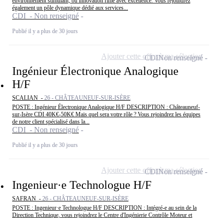
environnement stimulant, où innovation rime avec excellence. Vous rejoindrez
également un pôle dynamique dédié aux services...
CDI - Non renseigné
Publié il y a plus de 30 jours
Ajouter cette offre à ma sélection
CDI
Non renseigné
Ingénieur Électronique Analogique
H/F
SCALIAN -
26 - CHÂTEAUNEUF-SUR-ISÈRE
POSTE : Ingénieur Électronique Analogique H/F DESCRIPTION : Châteauneuf-
sur-Isère CDI 40K€-50K€ Mais quel sera votre rôle ? Vous rejoindrez les équipes
de notre client spécialisé dans la...
CDI - Non renseigné
Publié il y a plus de 30 jours
Ajouter cette offre à ma sélection
CDI
Non renseigné
Ingenieur·e Technologue H/F
SAFRAN -
26 - CHÂTEAUNEUF-SUR-ISÈRE
POSTE : Ingenieur·e Technologue H/F DESCRIPTION : Intégré-e au sein de la
Direction Technique, vous rejoindrez le Centre d'Ingénierie Contrôle Moteur et