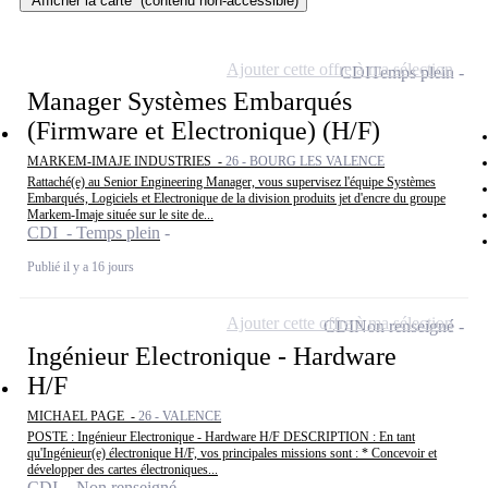
Afficher la carte
(contenu non-accessible)
Ajouter cette offre à ma sélection
CDI
Temps plein
Manager Systèmes Embarqués
(Firmware et Electronique) (H/F)
MARKEM-IMAJE INDUSTRIES -
26 - BOURG LES VALENCE
Rattaché(e) au Senior Engineering Manager, vous supervisez l'équipe Systèmes
Embarqués, Logiciels et Electronique de la division produits jet d'encre du groupe
Markem-Imaje située sur le site de...
CDI - Temps plein
Publié il y a 16 jours
Ajouter cette offre à ma sélection
CDI
Non renseigné
Ingénieur Electronique - Hardware
H/F
MICHAEL PAGE -
26 - VALENCE
POSTE : Ingénieur Electronique - Hardware H/F DESCRIPTION : En tant
qu'Ingénieur(e) électronique H/F, vos principales missions sont : * Concevoir et
développer des cartes électroniques...
CDI - Non renseigné