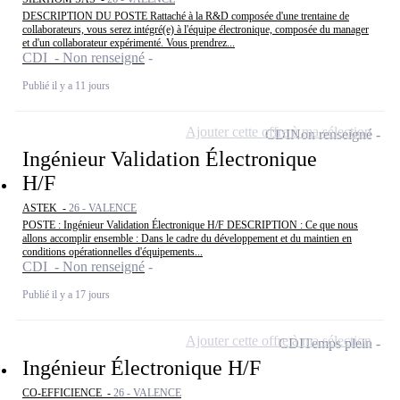
DESCRIPTION DU POSTE Rattaché à la R&D composée d'une trentaine de
collaborateurs, vous serez intégré(e) à l'équipe électronique, composée du manager
et d'un collaborateur expérimenté. Vous prendrez...
CDI - Non renseigné
Publié il y a 11 jours
Ajouter cette offre à ma sélection
CDI
Non renseigné
Ingénieur Validation Électronique
H/F
ASTEK -
26 - VALENCE
POSTE : Ingénieur Validation Électronique H/F DESCRIPTION : Ce que nous
allons accomplir ensemble : Dans le cadre du développement et du maintien en
conditions opérationnelles d'équipements...
CDI - Non renseigné
Publié il y a 17 jours
Ajouter cette offre à ma sélection
CDI
Temps plein
Ingénieur Électronique H/F
CO-EFFICIENCE -
26 - VALENCE