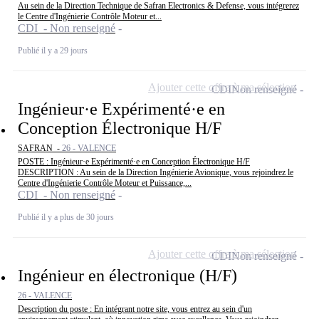
Au sein de la Direction Technique de Safran Electronics & Defense, vous intégrerez
le Centre d'Ingénierie Contrôle Moteur et...
CDI - Non renseigné
Publié il y a 29 jours
Ajouter cette offre à ma sélection
CDI
Non renseigné
Ingénieur·e Expérimenté·e en
Conception Électronique H/F
SAFRAN -
26 - VALENCE
POSTE : Ingénieur·e Expérimenté·e en Conception Électronique H/F
DESCRIPTION : Au sein de la Direction Ingénierie Avionique, vous rejoindrez le
Centre d'Ingénierie Contrôle Moteur et Puissance,...
CDI - Non renseigné
Publié il y a plus de 30 jours
Ajouter cette offre à ma sélection
CDI
Non renseigné
Ingénieur en électronique (H/F)
26 - VALENCE
Description du poste : En intégrant notre site, vous entrez au sein d'un