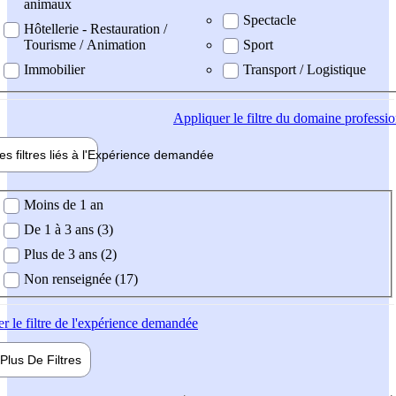
animaux
Spectacle
Hôtellerie - Restauration /
Tourisme / Animation
Sport
Immobilier
Transport / Logistique
Appliquer
le filtre du domaine professi
es filtres liés à l'
Expérience
demandée
ience demandée
Moins de 1 an
De 1 à 3 ans (3)
Plus de 3 ans (2)
Non renseignée (17)
er
le filtre de l'expérience demandée
Plus De
Filtres