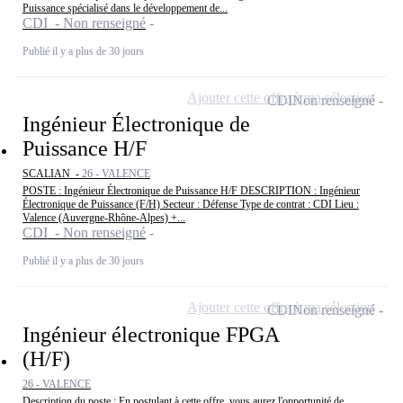
Puissance spécialisé dans le développement de...
CDI - Non renseigné
Publié il y a plus de 30 jours
Ajouter cette offre à ma sélection
CDI
Non renseigné
Ingénieur Électronique de
Puissance H/F
SCALIAN -
26 - VALENCE
POSTE : Ingénieur Électronique de Puissance H/F DESCRIPTION : Ingénieur
Électronique de Puissance (F/H) Secteur : Défense Type de contrat : CDI Lieu :
Valence (Auvergne-Rhône-Alpes) +...
CDI - Non renseigné
Publié il y a plus de 30 jours
Ajouter cette offre à ma sélection
CDI
Non renseigné
Ingénieur électronique FPGA
(H/F)
26 - VALENCE
Description du poste : En postulant à cette offre, vous aurez l'opportunité de