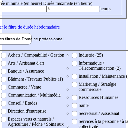
ée minimale (en heure)
Durée maximale (en heure)
heures
er
le filtre de durée hebdomadaire
les filtres de
Domaine pro
fessionnel
ne professionel
Achats / Comptabilité / Gestion
Industrie (25)
Arts / Artisanat d'art
Informatique /
Télécommunication (2)
Banque / Assurance
Installation / Maintenance (
Bâtiment / Travaux Publics (1)
Marketing / Stratégie
Commerce / Vente
commerciale
Communication / Multimédia
Ressources Humaines
Conseil / Etudes
Santé
Direction d'entreprise
Secrétariat / Assistanat
Espaces verts et naturels /
Services à la personne / à l
Agriculture / Pêche / Soins aux
collectivité