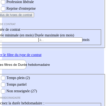
Profession libérale
Reprise d'entreprise
plus
de types de contrat
 DE CONTRAT
ée de contrat
ée minimale (en mois)
Durée maximale (en mois)
mois
er
le filtre du type de contrat
les filtres de
Durée hebdo
madaire
 hebdomadaire
Temps plein (2)
Temps partiel
Non renseignée (27)
 HEBDOMADAIRE
cisez la durée hebdomadaire :