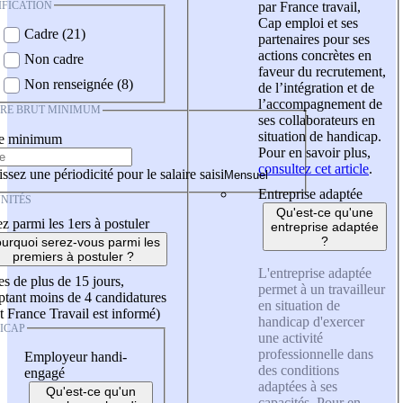
IFICATION
par France travail,
Cap emploi et ses
Cadre (21)
partenaires pour ses
actions concrètes en
Non cadre
faveur du recrutement,
Non renseignée (8)
de l’intégration et de
l’accompagnement de
IRE BRUT MINIMUM
ses collaborateurs en
situation de handicap.
re minimum
Pour en savoir plus,
consultez cet article
.
ssez une périodicité pour le salaire saisi
Entreprise adaptée
NITÉS
Qu'est-ce qu'une
z parmi les 1ers à postuler
entreprise adaptée
?
urquoi serez-vous parmi les
premiers à postuler ?
L'entreprise adaptée
es de plus de 15 jours,
permet à un travailleur
tant moins de 4 candidatures
en situation de
t France Travail est informé)
handicap d'exercer
ICAP
une activité
professionnelle dans
Employeur handi-
des conditions
engagé
adaptées à ses
Qu'est-ce qu'un
capacités. Pour en