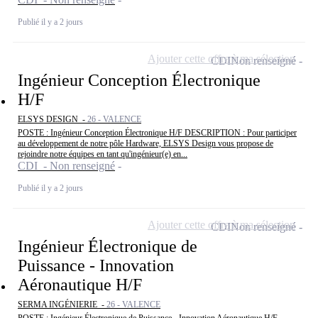
Publié il y a 2 jours
Ajouter cette offre à ma sélection
CDI
Non renseigné
Ingénieur Conception Électronique
H/F
ELSYS DESIGN -
26 - VALENCE
POSTE : Ingénieur Conception Électronique H/F DESCRIPTION : Pour participer
au développement de notre pôle Hardware, ELSYS Design vous propose de
rejoindre notre équipes en tant qu'ingénieur(e) en...
CDI - Non renseigné
Publié il y a 2 jours
Ajouter cette offre à ma sélection
CDI
Non renseigné
Ingénieur Électronique de
Puissance - Innovation
Aéronautique H/F
SERMA INGÉNIERIE -
26 - VALENCE