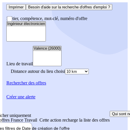
Imprimer
Besoin d'aide sur la recherche d'offres d'emploi ?
Métier, compétence, mot-clé, numéro d'offre
Lieu de travail
Distance autour du lieu choisi
Rechercher
des offres
Créer une alerte
Qui sont n
icher uniquement
 offres France Travail
Cette action recharge la liste des offres
les filtres de
Date de création
de l'offre