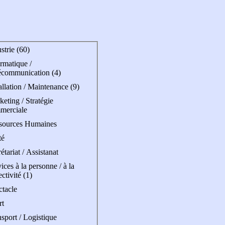
strie (60)
rmatique /
écommunication (4)
allation / Maintenance (9)
eting / Stratégie
merciale
sources Humaines
té
étariat / Assistanat
ices à la personne / à la
ectivité (1)
ctacle
rt
sport / Logistique