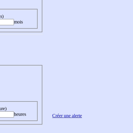
s)
mois
ure)
heures
Créer une alerte