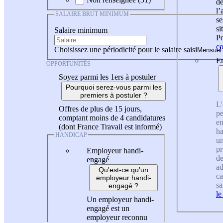
de
l
SALAIRE BRUT MINIMUM
se
si
Salaire minimum
Po
co
Choisissez une périodicité pour le salaire saisi
En
OPPORTUNITÉS
Soyez parmi les 1ers à postuler
Pourquoi serez-vous parmi les
premiers à postuler ?
L'
Offres de plus de 15 jours,
pe
comptant moins de 4 candidatures
en
(dont France Travail est informé)
ha
HANDICAP
un
pr
Employeur handi-
de
engagé
ad
Qu'est-ce qu'un
ca
employeur handi-
sa
engagé ?
le
Un employeur handi-
engagé est un
employeur reconnu