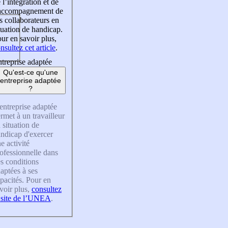
 l’intégration et de
’accompagnement de
s collaborateurs en
tuation de handicap.
ur en savoir plus,
nsultez cet article
.
treprise adaptée
Qu'est-ce qu'une
entreprise adaptée
?
entreprise adaptée
rmet à un travailleur
 situation de
ndicap d'exercer
e activité
ofessionnelle dans
s conditions
aptées à ses
pacités. Pour en
voir plus,
consultez
 site de l’UNEA
.