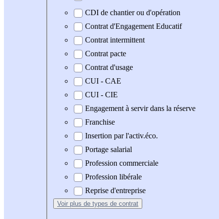
CDI de chantier ou d'opération
Contrat d'Engagement Educatif
Contrat intermittent
Contrat pacte
Contrat d'usage
CUI - CAE
CUI - CIE
Engagement à servir dans la réserve
Franchise
Insertion par l'activ.éco.
Portage salarial
Profession commerciale
Profession libérale
Reprise d'entreprise
Voir plus
de types de contrat