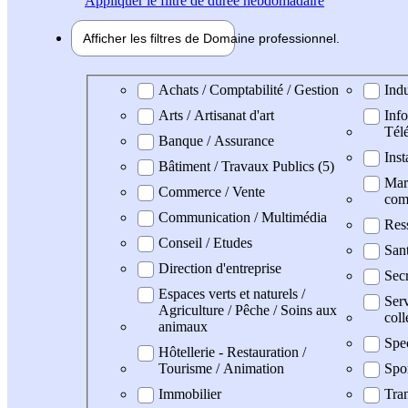
Appliquer
le filtre de durée hebdomadaire
Afficher les filtres de
Domaine pro
fessionnel
Domaine professionel
Achats / Comptabilité / Gestion
Indu
Arts / Artisanat d'art
Info
Tél
Banque / Assurance
Inst
Bâtiment / Travaux Publics (5)
Mark
Commerce / Vente
com
Communication / Multimédia
Res
Conseil / Etudes
San
Direction d'entreprise
Secr
Espaces verts et naturels /
Serv
Agriculture / Pêche / Soins aux
coll
animaux
Spe
Hôtellerie - Restauration /
Tourisme / Animation
Spo
Immobilier
Tran