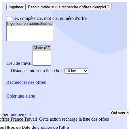
Imprimer
Besoin d'aide sur la recherche d'offres d'emploi ?
Métier, compétence, mot-clé, numéro d'offre
Lieu de travail
Distance autour du lieu choisi
Rechercher
des offres
Créer une alerte
Qui sont n
icher uniquement
 offres France Travail
Cette action recharge la liste des offres
les filtres de
Date de création
de l'offre