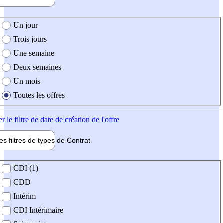
e création de l'offre
Un jour
Trois jours
Une semaine
Deux semaines
Un mois
Toutes les offres
er
le filtre de date de création de l'offre
les filtres de types de
Contrat
de contrat
CDI (1)
CDD
Intérim
CDI Intérimaire