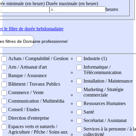
ée minimale (en heure)
Durée maximale (en heure)
heures
er
le filtre de durée hebdomadaire
les filtres de
Domaine pro
fessionnel
ne professionel
Achats / Comptabilité / Gestion
Industrie (1)
Arts / Artisanat d'art
Informatique /
Télécommunication
Banque / Assurance
Installation / Maintenance
Bâtiment / Travaux Publics
Marketing / Stratégie
Commerce / Vente
commerciale
Communication / Multimédia
Ressources Humaines
Conseil / Etudes
Santé
Direction d'entreprise
Secrétariat / Assistanat
Espaces verts et naturels /
Services à la personne / à l
Agriculture / Pêche / Soins aux
collectivité