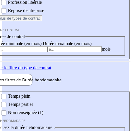
Profession libérale
Reprise d'entreprise
plus
de types de contrat
 DE CONTRAT
ée de contrat
ée minimale (en mois)
Durée maximale (en mois)
mois
er
le filtre du type de contrat
les filtres de
Durée hebdo
madaire
 hebdomadaire
Temps plein
Temps partiel
Non renseignée (1)
 HEBDOMADAIRE
cisez la durée hebdomadaire :