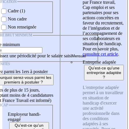
IFICATION
par France travail,
Cap emploi et ses
Cadre (1)
partenaires pour ses
actions concrètes en
Non cadre
faveur du recrutement,
Non renseignée
de l’intégration et de
l’accompagnement de
IRE BRUT MINIMUM
ses collaborateurs en
situation de handicap.
re minimum
Pour en savoir plus,
consultez cet article
.
ssez une périodicité pour le salaire saisi
Entreprise adaptée
NITÉS
Qu'est-ce qu'une
z parmi les 1ers à postuler
entreprise adaptée
?
urquoi serez-vous parmi les
premiers à postuler ?
L'entreprise adaptée
es de plus de 15 jours,
permet à un travailleur
tant moins de 4 candidatures
en situation de
t France Travail est informé)
handicap d'exercer
ICAP
une activité
professionnelle dans
Employeur handi-
des conditions
engagé
adaptées à ses
Qu'est-ce qu'un
capacités. Pour en