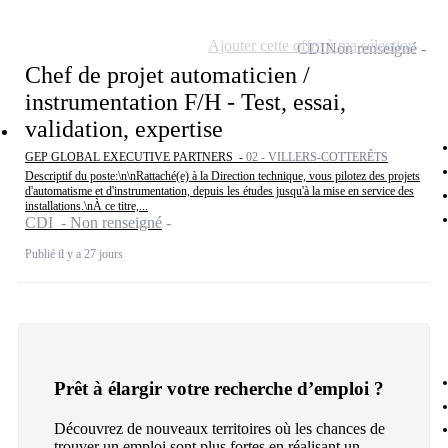
Ajouter cette offre à ma sélection
CDI
Non renseigné
Chef de projet automaticien /
instrumentation F/H - Test, essai,
validation, expertise
GEP GLOBAL EXECUTIVE PARTNERS -
02 - VILLERS-COTTERÊTS
Descriptif du poste:\n\nRattaché(e) à la Direction technique, vous pilotez des projets
d'automatisme et d'instrumentation, depuis les études jusqu'à la mise en service des
installations.\nÀ ce titre,...
CDI - Non renseigné
Publié il y a 27 jours
Prêt à élargir votre recherche d’emploi ?
Découvrez de nouveaux territoires où les chances de
trouver un emploi sont plus fortes en réalisant un