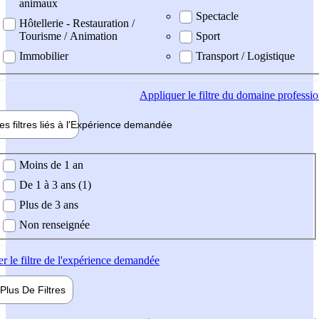
animaux
Spectacle
Hôtellerie - Restauration /
Tourisme / Animation
Sport
Immobilier
Transport / Logistique
Appliquer
le filtre du domaine professi
es filtres liés à l'
Expérience
demandée
ience demandée
Moins de 1 an
De 1 à 3 ans (1)
Plus de 3 ans
Non renseignée
er
le filtre de l'expérience demandée
Plus De
Filtres