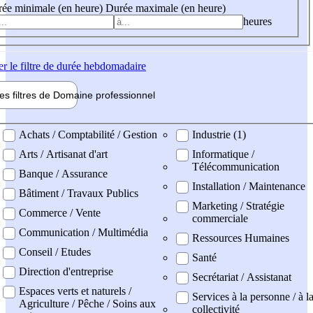
ée minimale (en heure)
Durée maximale (en heure)
heures
er
le filtre de durée hebdomadaire
les filtres de
Domaine pro
fessionnel
ne professionel
Achats / Comptabilité / Gestion
Industrie (1)
Arts / Artisanat d'art
Informatique /
Télécommunication
Banque / Assurance
Installation / Maintenance
Bâtiment / Travaux Publics
Marketing / Stratégie
Commerce / Vente
commerciale
Communication / Multimédia
Ressources Humaines
Conseil / Etudes
Santé
Direction d'entreprise
Secrétariat / Assistanat
Espaces verts et naturels /
Services à la personne / à l
Agriculture / Pêche / Soins aux
collectivité