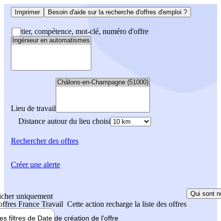
Imprimer
Besoin d'aide sur la recherche d'offres d'emploi ?
Métier, compétence, mot-clé, numéro d'offre
Lieu de travail
Distance autour du lieu choisi
Rechercher
des offres
Créer une alerte
Qui sont n
icher uniquement
 offres France Travail
Cette action recharge la liste des offres
les filtres de
Date de création
de l'offre