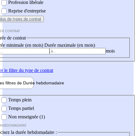
Profession libérale
Reprise d'entreprise
plus
de types de contrat
 DE CONTRAT
ée de contrat
ée minimale (en mois)
Durée maximale (en mois)
mois
er
le filtre du type de contrat
les filtres de
Durée hebdo
madaire
 hebdomadaire
Temps plein
Temps partiel
Non renseignée (1)
 HEBDOMADAIRE
cisez la durée hebdomadaire :