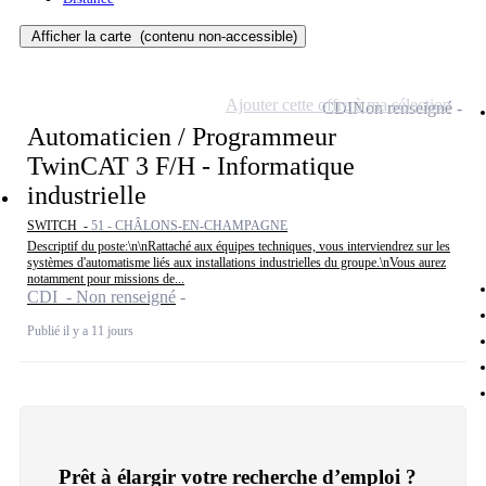
Afficher la carte
(contenu non-accessible)
Ajouter cette offre à ma sélection
CDI
Non renseigné
Automaticien / Programmeur
TwinCAT 3 F/H - Informatique
industrielle
SWITCH -
51 - CHÂLONS-EN-CHAMPAGNE
Descriptif du poste:\n\nRattaché aux équipes techniques, vous interviendrez sur les
systèmes d'automatisme liés aux installations industrielles du groupe.\nVous aurez
notamment pour missions de...
CDI - Non renseigné
Publié il y a 11 jours
Prêt à élargir votre recherche d’emploi ?