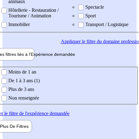
animaux
Spectacle
Hôtellerie - Restauration /
Tourisme / Animation
Sport
Immobilier
Transport / Logistique
Appliquer
le filtre du domaine professi
es filtres liés à l'
Expérience
demandée
ience demandée
Moins de 1 an
De 1 à 3 ans (1)
Plus de 3 ans
Non renseignée
er
le filtre de l'expérience demandée
Plus De
Filtres