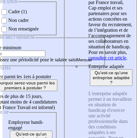
IFICATION
par France travail,
Cap emploi et ses
Cadre (1)
partenaires pour ses
actions concrètes en
Non cadre
faveur du recrutement,
Non renseignée
de l’intégration et de
l’accompagnement de
IRE BRUT MINIMUM
ses collaborateurs en
situation de handicap.
re minimum
Pour en savoir plus,
consultez cet article
.
ssez une périodicité pour le salaire saisi
Entreprise adaptée
NITÉS
Qu'est-ce qu'une
z parmi les 1ers à postuler
entreprise adaptée
?
urquoi serez-vous parmi les
premiers à postuler ?
L'entreprise adaptée
es de plus de 15 jours,
permet à un travailleur
tant moins de 4 candidatures
en situation de
t France Travail est informé)
handicap d'exercer
ICAP
une activité
professionnelle dans
Employeur handi-
des conditions
engagé
adaptées à ses
Qu'est-ce qu'un
capacités. Pour en