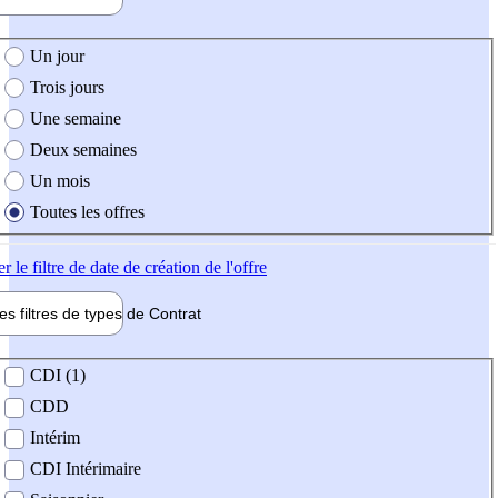
e création de l'offre
Un jour
Trois jours
Une semaine
Deux semaines
Un mois
Toutes les offres
er
le filtre de date de création de l'offre
les filtres de types de
Contrat
de contrat
CDI (1)
CDD
Intérim
CDI Intérimaire