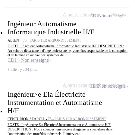
Ajouter cette offre à ma sélection
CDI
Non renseigné
Ingénieur Automatisme
Informatique Industrielle H/F
ALTEN -
75 - PARIS 1ER ARRONDISSEMENT
POSTE : Ingénieur Automatisme Informatique Industrielle H/F DESCRIPTION :
Au sein du département d'ingénierie système, vous êtes responsable de la conception
et de la mise en oeuvre des systèmes de...
CDI - Non renseigné
Publié il y a 24 jours
Ajouter cette offre à ma sélection
CDI
Non renseigné
Ingénieur·e Eia Électricité
Instrumentation et Automatisme
H/F
CENTURION SEARCH -
75 - PARIS 1ER ARRONDISSEMENT
POSTE : Ingénieur·e Eia Électricité Instrumentation et Automatisme H/F
DESCRIPTION : Notre client est une société d'ingénierie spécialisée dans
l'optimisation des procédés industriels. Il intervient...