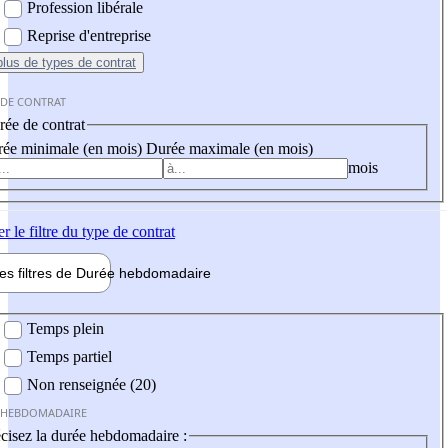
Profession libérale
Reprise d'entreprise
plus
de types de contrat
 DE CONTRAT
ée de contrat
ée minimale (en mois)
Durée maximale (en mois)
mois
er
le filtre du type de contrat
les filtres de
Durée hebdo
madaire
 hebdomadaire
Temps plein
Temps partiel
Non renseignée (20)
 HEBDOMADAIRE
cisez la durée hebdomadaire :