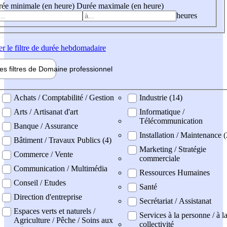
ée minimale (en heure)
Durée maximale (en heure)
heures
er
le filtre de durée hebdomadaire
les filtres de
Domaine pro
fessionnel
ne professionel
Achats / Comptabilité / Gestion
Industrie (14)
Arts / Artisanat d'art
Informatique /
Télécommunication
Banque / Assurance
Installation / Maintenance (
Bâtiment / Travaux Publics (4)
Marketing / Stratégie
Commerce / Vente
commerciale
Communication / Multimédia
Ressources Humaines
Conseil / Etudes
Santé
Direction d'entreprise
Secrétariat / Assistanat
Espaces verts et naturels /
Services à la personne / à l
Agriculture / Pêche / Soins aux
collectivité