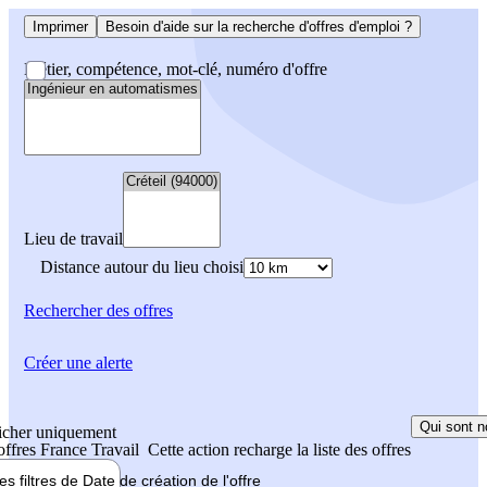
Imprimer
Besoin d'aide sur la recherche d'offres d'emploi ?
Métier, compétence, mot-clé, numéro d'offre
Lieu de travail
Distance autour du lieu choisi
Rechercher
des offres
Créer une alerte
Qui sont n
icher uniquement
 offres France Travail
Cette action recharge la liste des offres
les filtres de
Date de création
de l'offre