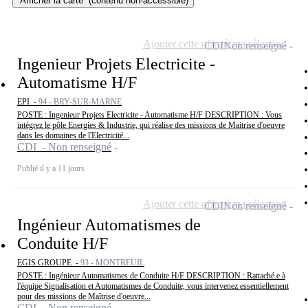
Afficher la carte
(contenu non-accessible)
Ajouter cette offre à ma sélection
CDI
Non renseigné
Ingenieur Projets Electricite -
Automatisme H/F
EPI -
94 - BRY-SUR-MARNE
POSTE : Ingenieur Projets Electricite - Automatisme H/F DESCRIPTION : Vous
intégrez le pôle Energies & Industrie, qui réalise des missions de Maitrise d'oeuvre
dans les domaines de l'Electricité...
CDI - Non renseigné
Publié il y a 11 jours
Ajouter cette offre à ma sélection
CDI
Non renseigné
Ingénieur Automatismes de
Conduite H/F
EGIS GROUPE -
93 - MONTREUIL
POSTE : Ingénieur Automatismes de Conduite H/F DESCRIPTION : Rattaché.e à
l'équipe Signalisation et Automatismes de Conduite, vous intervenez essentiellement
pour des missions de Maîtrise d'oeuvre...
CDI - Non renseigné