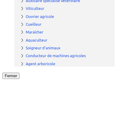
Fermer
Fermer
le détail de l'offre
/
Offre
sur
Offre précéden