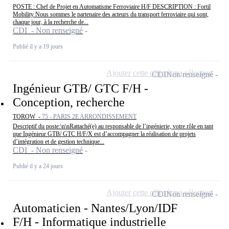
POSTE : Chef de Projet en Automatisme Ferroviaire H/F DESCRIPTION : Fortil
Mobility Nous sommes le partenaire des acteurs du transport ferroviaire qui sont,
chaque jour, à la recherche de...
CDI - Non renseigné
Publié il y a 19 jours
Ajouter cette offre à ma sélection
CDI
Non renseigné
Ingénieur GTB/ GTC F/H -
Conception, recherche
TOROW -
75 - PARIS 2E ARRONDISSEMENT
Descriptif du poste:\n\nRattaché(e) au responsable de l’ingénierie, votre rôle en tant
que Ingénieur GTB/ GTC H/F/X est d’accompagner la réalisation de projets
d’intégration et de gestion technique...
CDI - Non renseigné
Publié il y a 24 jours
Ajouter cette offre à ma sélection
CDI
Non renseigné
Automaticien - Nantes/Lyon/IDF
F/H - Informatique industrielle