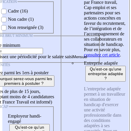
IFICATION
par France travail,
Cap emploi et ses
Cadre (16)
partenaires pour ses
actions concrètes en
Non cadre (1)
faveur du recrutement,
Non renseignée (3)
de l’intégration et de
l’accompagnement de
IRE BRUT MINIMUM
ses collaborateurs en
situation de handicap.
re minimum
Pour en savoir plus,
consultez cet article
.
ssez une périodicité pour le salaire saisi
Entreprise adaptée
NITÉS
Qu'est-ce qu'une
z parmi les 1ers à postuler
entreprise adaptée
?
urquoi serez-vous parmi les
premiers à postuler ?
L'entreprise adaptée
es de plus de 15 jours,
permet à un travailleur
tant moins de 4 candidatures
en situation de
t France Travail est informé)
handicap d'exercer
ICAP
une activité
professionnelle dans
Employeur handi-
des conditions
engagé
adaptées à ses
Qu'est-ce qu'un
capacités. Pour en