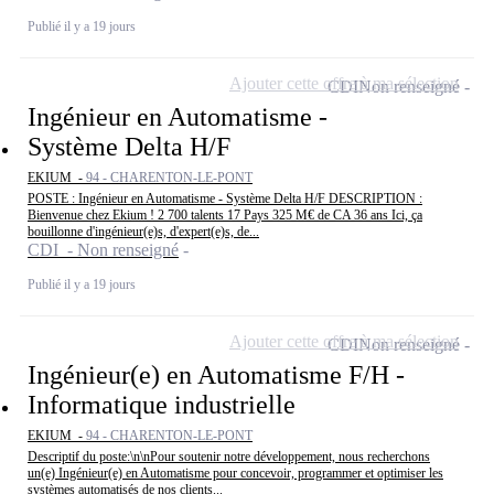
Publié il y a 19 jours
Ajouter cette offre à ma sélection
CDI
Non renseigné
Ingénieur en Automatisme -
Système Delta H/F
EKIUM -
94 - CHARENTON-LE-PONT
POSTE : Ingénieur en Automatisme - Système Delta H/F DESCRIPTION :
Bienvenue chez Ekium ! 2 700 talents 17 Pays 325 M€ de CA 36 ans Ici, ça
bouillonne d'ingénieur(e)s, d'expert(e)s, de...
CDI - Non renseigné
Publié il y a 19 jours
Ajouter cette offre à ma sélection
CDI
Non renseigné
Ingénieur(e) en Automatisme F/H -
Informatique industrielle
EKIUM -
94 - CHARENTON-LE-PONT
Descriptif du poste:\n\nPour soutenir notre développement, nous recherchons
un(e) Ingénieur(e) en Automatisme pour concevoir, programmer et optimiser les
systèmes automatisés de nos clients...