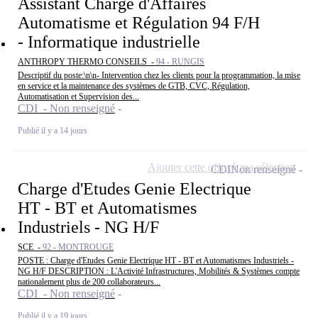
Assistant Chargé d'Affaires
Automatisme et Régulation 94 F/H
- Informatique industrielle
ANTHROPY THERMO CONSEILS -
94 - RUNGIS
Descriptif du poste:\n\n- Intervention chez les clients pour la programmation, la mise
en service et la maintenance des systèmes de GTB, CVC, Régulation,
Automatisation et Supervision des...
CDI - Non renseigné
Publié il y a 14 jours
Ajouter cette offre à ma sélection
CDI
Non renseigné
Charge d'Etudes Genie Electrique
HT - BT et Automatismes
Industriels - NG H/F
SCE -
92 - MONTROUGE
POSTE : Charge d'Etudes Genie Electrique HT - BT et Automatismes Industriels -
NG H/F DESCRIPTION : L'Activité Infrastructures, Mobilités & Systèmes compte
nationalement plus de 200 collaborateurs...
CDI - Non renseigné
Publié il y a 19 jours