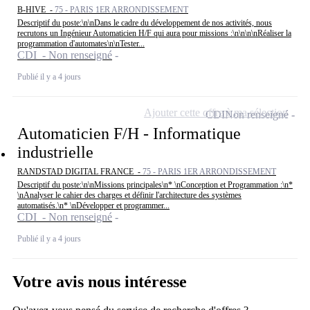
B-HIVE -
75 - PARIS 1ER ARRONDISSEMENT
Descriptif du poste:\n\nDans le cadre du développement de nos activités, nous
recrutons un Ingénieur Automaticien H/F qui aura pour missions :\n\n\n\nRéaliser la
programmation d'automates\n\nTester...
CDI - Non renseigné
Publié il y a 4 jours
Ajouter cette offre à ma sélection
CDI
Non renseigné
Automaticien F/H - Informatique
industrielle
RANDSTAD DIGITAL FRANCE -
75 - PARIS 1ER ARRONDISSEMENT
Descriptif du poste:\n\nMissions principales\n* \nConception et Programmation :\n*
\nAnalyser le cahier des charges et définir l'architecture des systèmes
automatisés.\n* \nDévelopper et programmer...
CDI - Non renseigné
Publié il y a 4 jours
Votre avis nous intéresse