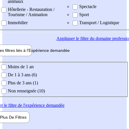
animaux
Spectacle
Hôtellerie - Restauration /
Tourisme / Animation
Sport
Immobilier
Transport / Logistique
Appliquer
le filtre du domaine professi
es filtres liés à l'
Expérience
demandée
ience demandée
Moins de 1 an
De 1 à 3 ans (6)
Plus de 3 ans (1)
Non renseignée (10)
er
le filtre de l'expérience demandée
Plus De
Filtres