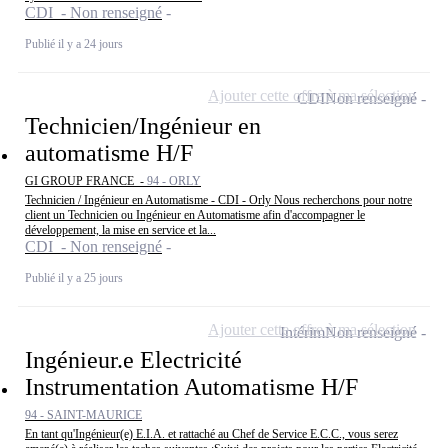
CDI - Non renseigné
Publié il y a 24 jours
Ajouter cette offre à ma sélection
CDI
Non renseigné
Technicien/Ingénieur en
automatisme H/F
GI GROUP FRANCE -
94 - ORLY
Technicien / Ingénieur en Automatisme - CDI - Orly Nous recherchons pour notre
client un Technicien ou Ingénieur en Automatisme afin d'accompagner le
développement, la mise en service et la...
CDI - Non renseigné
Publié il y a 25 jours
Ajouter cette offre à ma sélection
Intérim
Non renseigné
Ingénieur.e Electricité
Instrumentation Automatisme H/F
94 - SAINT-MAURICE
En tant qu'Ingénieur(e) E.I.A. et rattaché au Chef de Service E.C.C., vous serez