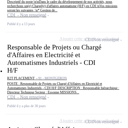
Descriptif du poste:\n\nDans le cadre du développement de nos activités, nous
recherchons un(e) Chargé(e) d'affaires automatisme (H/F) en CDI.\nVos missions
seront les suivantes :\n* Gestion de...
CDI - Non renseigné
Publié il y a 13 jours
Ajouter cette offre à ma sélection
CDI
Non renseigné
Responsable de Projets ou Chargé
d'Affaires en Electricité et
Automatismes Industriels - CDI
H/F
R2T PLACEMENT -
91 - MONTGERON
POSTE : Responsable de Projets ou Chargé d'Affaires en Electricité et
Automatismes Industriels - CDI H/F DESCRIPTION : Responsable hiérarchique :
Directeur Technique Secteur : Essonne MISSIONS...
CDI - Non renseigné
Publié il y a plus de 30 jours
Ajouter cette offre à ma sélection
CDI
Non renseigné