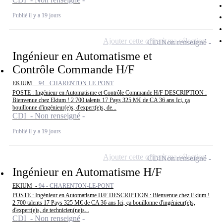
Publié il y a 19 jours
Ajouter cette offre à ma sélection
CDI
Non renseigné
Ingénieur en Automatisme et
Contrôle Commande H/F
EKIUM -
94 - CHARENTON-LE-PONT
POSTE : Ingénieur en Automatisme et Contrôle Commande H/F DESCRIPTION :
Bienvenue chez Ekium ! 2 700 talents 17 Pays 325 M€ de CA 36 ans Ici, ça
bouillonne d'ingénieur(e)s, d'expert(e)s, de...
CDI - Non renseigné
Publié il y a 19 jours
Ajouter cette offre à ma sélection
CDI
Non renseigné
Ingénieur en Automatisme H/F
EKIUM -
94 - CHARENTON-LE-PONT
POSTE : Ingénieur en Automatisme H/F DESCRIPTION : Bienvenue chez Ekium !
2 700 talents 17 Pays 325 M€ de CA 36 ans Ici, ça bouillonne d'ingénieur(e)s,
d'expert(e)s, de technicien(ne)s...
CDI - Non renseigné