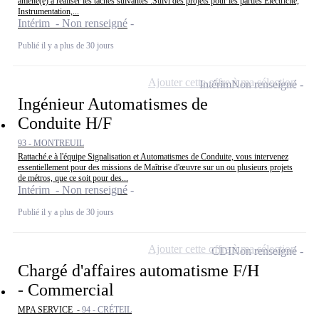
amené(e) à réaliser les taches suivantes :Suivi des projets pour les parties Electricité,
Instrumentation,...
Intérim - Non renseigné
Publié il y a plus de 30 jours
Ajouter cette offre à ma sélection
Intérim
Non renseigné
Ingénieur Automatismes de
Conduite H/F
93 - MONTREUIL
Rattaché.e à l'équipe Signalisation et Automatismes de Conduite, vous intervenez
essentiellement pour des missions de Maîtrise d'œuvre sur un ou plusieurs projets
de métros, que ce soit pour des...
Intérim - Non renseigné
Publié il y a plus de 30 jours
Ajouter cette offre à ma sélection
CDI
Non renseigné
Chargé d'affaires automatisme F/H
- Commercial
MPA SERVICE -
94 - CRÉTEIL