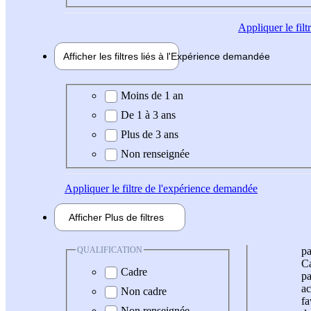
Appliquer
le fil
Afficher les filtres liés à l'
Expérience
demandée
Expérience demandée
Moins de 1 an
De 1 à 3 ans
Plus de 3 ans
Non renseignée
Appliquer
le filtre de l'expérience demandée
Afficher
Plus de
filtres
QUALIFICATION
pa
Ca
Cadre
pa
ac
Non cadre
fa
Non renseignée