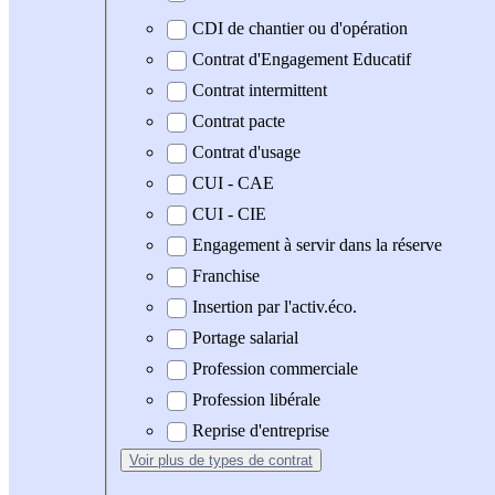
CDI de chantier ou d'opération
Contrat d'Engagement Educatif
Contrat intermittent
Contrat pacte
Contrat d'usage
CUI - CAE
CUI - CIE
Engagement à servir dans la réserve
Franchise
Insertion par l'activ.éco.
Portage salarial
Profession commerciale
Profession libérale
Reprise d'entreprise
Voir plus
de types de contrat