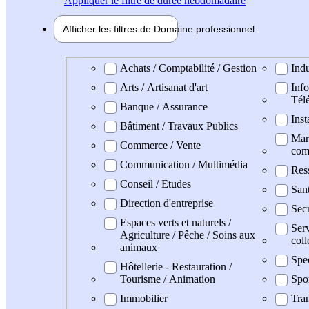
Appliquer
le filtre de durée hebdomadaire
Afficher les filtres de
Domaine pro
fessionnel
Domaine professionel
Achats / Comptabilité / Gestion
Indu
Arts / Artisanat d'art
Info
Tél
Banque / Assurance
Inst
Bâtiment / Travaux Publics
Mark
Commerce / Vente
com
Communication / Multimédia
Res
Conseil / Etudes
San
Direction d'entreprise
Secr
Espaces verts et naturels /
Serv
Agriculture / Pêche / Soins aux
coll
animaux
Spe
Hôtellerie - Restauration /
Tourisme / Animation
Spo
Immobilier
Tran