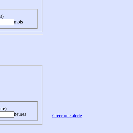
s)
mois
ure)
heures
Créer une alerte