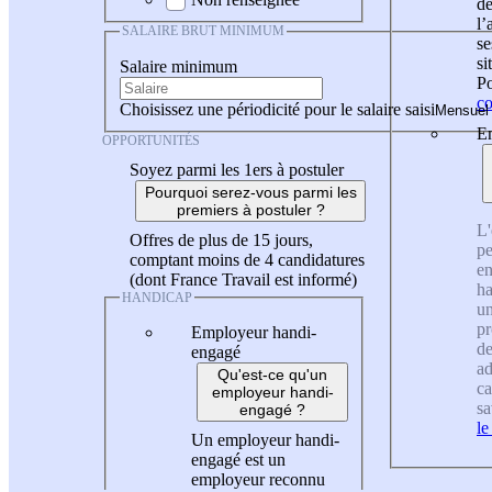
de
l
SALAIRE BRUT MINIMUM
se
si
Salaire minimum
Po
co
Choisissez une périodicité pour le salaire saisi
En
OPPORTUNITÉS
Soyez parmi les 1ers à postuler
Pourquoi serez-vous parmi les
premiers à postuler ?
L'
Offres de plus de 15 jours,
pe
comptant moins de 4 candidatures
en
(dont France Travail est informé)
ha
HANDICAP
un
pr
Employeur handi-
de
engagé
ad
Qu'est-ce qu'un
ca
employeur handi-
sa
engagé ?
le
Un employeur handi-
engagé est un
employeur reconnu