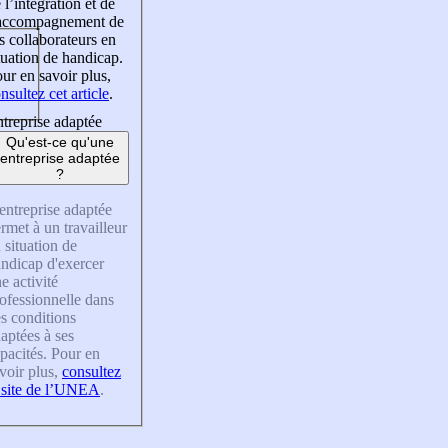
 l’intégration et de
’accompagnement de
s collaborateurs en
tuation de handicap.
ur en savoir plus,
nsultez cet article
.
treprise adaptée
Qu'est-ce qu'une
entreprise adaptée
?
entreprise adaptée
rmet à un travailleur
 situation de
ndicap d'exercer
e activité
ofessionnelle dans
s conditions
aptées à ses
pacités. Pour en
voir plus,
consultez
 site de l’UNEA
.