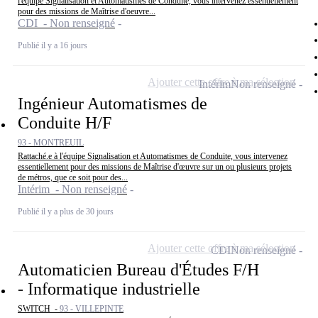
l'équipe Signalisation et Automatismes de Conduite, vous intervenez essentiellement
pour des missions de Maîtrise d'oeuvre...
CDI - Non renseigné
Publié il y a 16 jours
Ajouter cette offre à ma sélection
Intérim
Non renseigné
Ingénieur Automatismes de
Conduite H/F
93 - MONTREUIL
Rattaché.e à l'équipe Signalisation et Automatismes de Conduite, vous intervenez
essentiellement pour des missions de Maîtrise d'œuvre sur un ou plusieurs projets
de métros, que ce soit pour des...
Intérim - Non renseigné
Publié il y a plus de 30 jours
Ajouter cette offre à ma sélection
CDI
Non renseigné
Automaticien Bureau d'Études F/H
- Informatique industrielle
SWITCH -
93 - VILLEPINTE