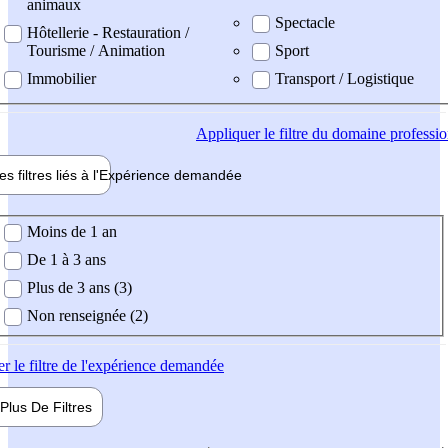
animaux
Spectacle
Hôtellerie - Restauration /
Tourisme / Animation
Sport
Immobilier
Transport / Logistique
Appliquer
le filtre du domaine professi
es filtres liés à l'
Expérience
demandée
ience demandée
Moins de 1 an
De 1 à 3 ans
Plus de 3 ans (3)
Non renseignée (2)
er
le filtre de l'expérience demandée
Plus De
Filtres