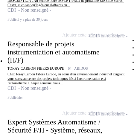
DESCRIPTION : Au sein de notre service Travaux de proximité EIA situé Serres-
Castet, et en tant qu'Ingénieur d'affaires en...
CDI - Non renseigné
Publié il y a plus de 30 jours
Ajouter cette offre à ma sélection
CDI
Non renseigné
Responsable de projets
instrumentation et automatisme
(H/F)
TORAY CARBON FIBERS EUROPE -
64 - ABIDOS
Chez Toray Carbon Fibers Europe, au cœur d'un environnement industriel exigeant,
vous serez au centre des projets techniques liés à l'instrumentation et à
l'automatisme. Chaque semaine, vous...
CDI - Non renseigné
Publié hier
Ajouter cette offre à ma sélection
CDI
Non renseigné
Expert Systèmes Automatisme /
Sécurité F/H - Système, réseaux,