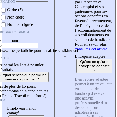
IFICATION
par France travail,
Cap emploi et ses
Cadre (5)
partenaires pour ses
actions concrètes en
Non cadre
faveur du recrutement,
Non renseignée
de l’intégration et de
l’accompagnement de
IRE BRUT MINIMUM
ses collaborateurs en
situation de handicap.
re minimum
Pour en savoir plus,
consultez cet article
.
ssez une périodicité pour le salaire saisi
Entreprise adaptée
NITÉS
Qu'est-ce qu'une
z parmi les 1ers à postuler
entreprise adaptée
résultats
?
urquoi serez-vous parmi les
L'entreprise adaptée
premiers à postuler ?
permet à un travailleur
es de plus de 15 jours,
en situation de
tant moins de 4 candidatures
handicap d'exercer
t France Travail est informé)
une activité
ICAP
professionnelle dans
des conditions
Employeur handi-
adaptées à ses
engagé
capacités. Pour en