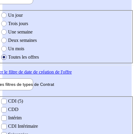
e création de l'offre
Un jour
Trois jours
Une semaine
Deux semaines
Un mois
Toutes les offres
er
le filtre de date de création de l'offre
les filtres de types de
Contrat
de contrat
CDI (5)
CDD
Intérim
CDI Intérimaire