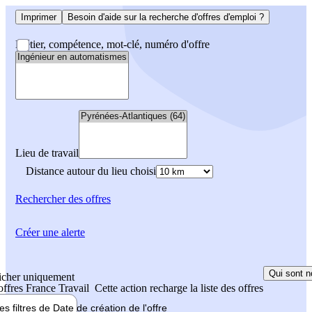
Imprimer
Besoin d'aide sur la recherche d'offres d'emploi ?
Métier, compétence, mot-clé, numéro d'offre
Lieu de travail
Distance autour du lieu choisi
Rechercher
des offres
Créer une alerte
Qui sont n
icher uniquement
 offres France Travail
Cette action recharge la liste des offres
les filtres de
Date de création
de l'offre