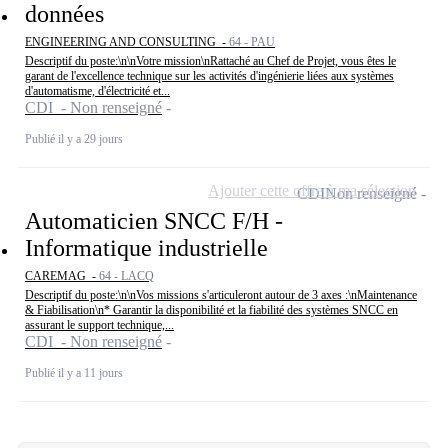
données
ENGINEERING AND CONSULTING -
64 - PAU
Descriptif du poste:\n\nVotre mission\nRattaché au Chef de Projet, vous êtes le
garant de l'excellence technique sur les activités d'ingénierie liées aux systèmes
d'automatisme, d'électricité et...
CDI - Non renseigné
Publié il y a 29 jours
Ajouter cette offre à ma sélection
CDI
Non renseigné
Automaticien SNCC F/H -
Informatique industrielle
CAREMAG -
64 - LACQ
Descriptif du poste:\n\nVos missions s'articuleront autour de 3 axes :\nMaintenance
& Fiabilisation\n* Garantir la disponibilité et la fiabilité des systèmes SNCC en
assurant le support technique,...
CDI - Non renseigné
Publié il y a 11 jours