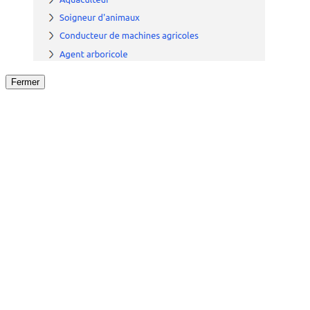
Fermer
Fermer
le détail de l'offre
/
Offre
sur
Offre précéden