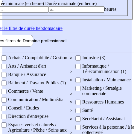
ée minimale (en heure)
Durée maximale (en heure)
heures
er
le filtre de durée hebdomadaire
les filtres de
Domaine pro
fessionnel
ne professionel
Achats / Comptabilité / Gestion
Industrie (3)
Arts / Artisanat d'art
Informatique /
Télécommunication (1)
Banque / Assurance
Installation / Maintenance
Bâtiment / Travaux Publics (1)
Marketing / Stratégie
Commerce / Vente
commerciale
Communication / Multimédia
Ressources Humaines
Conseil / Etudes
Santé
Direction d'entreprise
Secrétariat / Assistanat
Espaces verts et naturels /
Services à la personne / à l
Agriculture / Pêche / Soins aux
collectivité