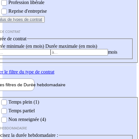
Profession libérale
Reprise d'entreprise
plus
de types de contrat
 DE CONTRAT
ée de contrat
ée minimale (en mois)
Durée maximale (en mois)
mois
er
le filtre du type de contrat
les filtres de
Durée hebdo
madaire
 hebdomadaire
Temps plein (1)
Temps partiel
Non renseignée (4)
 HEBDOMADAIRE
cisez la durée hebdomadaire :