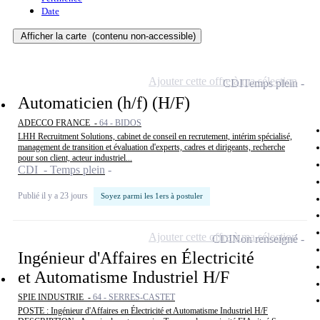
Date
Afficher la carte
(contenu non-accessible)
Ajouter cette offre à ma sélection
CDI
Temps plein
Automaticien (h/f) (H/F)
ADECCO FRANCE -
64 - BIDOS
LHH Recruitment Solutions, cabinet de conseil en recrutement, intérim spécialisé,
management de transition et évaluation d'experts, cadres et dirigeants, recherche
pour son client, acteur industriel...
CDI - Temps plein
Publié il y a 23 jours
Soyez parmi les 1ers à postuler
Ajouter cette offre à ma sélection
CDI
Non renseigné
Ingénieur d'Affaires en Électricité
et Automatisme Industriel H/F
SPIE INDUSTRIE -
64 - SERRES-CASTET
POSTE : Ingénieur d'Affaires en Électricité et Automatisme Industriel H/F