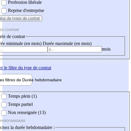
Profession libérale
Reprise d'entreprise
plus
de types de contrat
 DE CONTRAT
ée de contrat
ée minimale (en mois)
Durée maximale (en mois)
mois
er
le filtre du type de contrat
les filtres de
Durée hebdo
madaire
 hebdomadaire
Temps plein (1)
Temps partiel
Non renseignée (13)
 HEBDOMADAIRE
cisez la durée hebdomadaire :