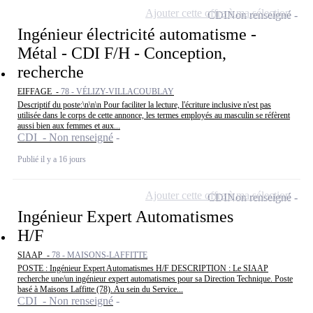
Ajouter cette offre à ma sélection
CDI
Non renseigné
Ingénieur électricité automatisme -
Métal - CDI F/H - Conception,
recherche
EIFFAGE -
78 - VÉLIZY-VILLACOUBLAY
Descriptif du poste:\n\n\n Pour faciliter la lecture, l'écriture inclusive n'est pas
utilisée dans le corps de cette annonce, les termes employés au masculin se réfèrent
aussi bien aux femmes et aux...
CDI - Non renseigné
Publié il y a 16 jours
Ajouter cette offre à ma sélection
CDI
Non renseigné
Ingénieur Expert Automatismes
H/F
SIAAP -
78 - MAISONS-LAFFITTE
POSTE : Ingénieur Expert Automatismes H/F DESCRIPTION : Le SIAAP
recherche une/un ingénieur expert automatismes pour sa Direction Technique. Poste
basé à Maisons Laffitte (78). Au sein du Service...
CDI - Non renseigné