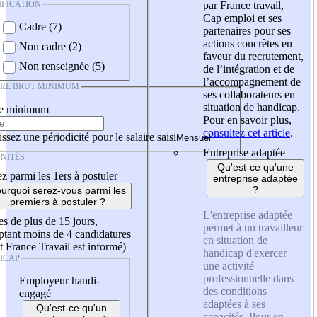
IFICATION
par France travail,
Cap emploi et ses
Cadre (7)
partenaires pour ses
actions concrètes en
Non cadre (2)
faveur du recrutement,
Non renseignée (5)
de l’intégration et de
l’accompagnement de
IRE BRUT MINIMUM
ses collaborateurs en
situation de handicap.
re minimum
Pour en savoir plus,
consultez cet article
.
ssez une périodicité pour le salaire saisi
Entreprise adaptée
NITÉS
Qu'est-ce qu'une
z parmi les 1ers à postuler
entreprise adaptée
?
urquoi serez-vous parmi les
premiers à postuler ?
L'entreprise adaptée
es de plus de 15 jours,
permet à un travailleur
tant moins de 4 candidatures
en situation de
t France Travail est informé)
handicap d'exercer
ICAP
une activité
professionnelle dans
Employeur handi-
des conditions
engagé
adaptées à ses
Qu'est-ce qu'un
capacités. Pour en