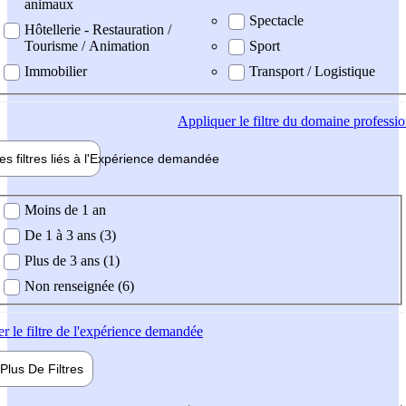
animaux
Spectacle
Hôtellerie - Restauration /
Tourisme / Animation
Sport
Immobilier
Transport / Logistique
Appliquer
le filtre du domaine professi
es filtres liés à l'
Expérience
demandée
ience demandée
Moins de 1 an
De 1 à 3 ans (3)
Plus de 3 ans (1)
Non renseignée (6)
er
le filtre de l'expérience demandée
Plus De
Filtres