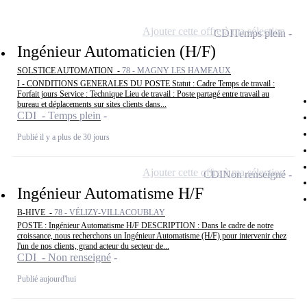
Ajouter cette offre à ma sélection
CDI
Temps plein
Ingénieur Automaticien (H/F)
SOLSTICE AUTOMATION -
78 - MAGNY LES HAMEAUX
I - CONDITIONS GENERALES DU POSTE Statut : Cadre Temps de travail :
Forfait jours Service : Technique Lieu de travail : Poste partagé entre travail au
bureau et déplacements sur sites clients dans...
CDI - Temps plein
Publié il y a plus de 30 jours
Ajouter cette offre à ma sélection
CDI
Non renseigné
Ingénieur Automatisme H/F
B-HIVE -
78 - VÉLIZY-VILLACOUBLAY
POSTE : Ingénieur Automatisme H/F DESCRIPTION : Dans le cadre de notre
croissance, nous recherchons un Ingénieur Automatisme (H/F) pour intervenir chez
l'un de nos clients, grand acteur du secteur de...
CDI - Non renseigné
Publié aujourd'hui