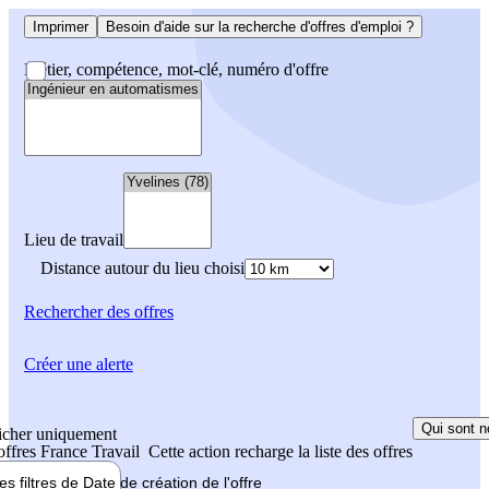
Imprimer
Besoin d'aide sur la recherche d'offres d'emploi ?
Métier, compétence, mot-clé, numéro d'offre
Lieu de travail
Distance autour du lieu choisi
Rechercher
des offres
Créer une alerte
Qui sont n
icher uniquement
 offres France Travail
Cette action recharge la liste des offres
les filtres de
Date de création
de l'offre