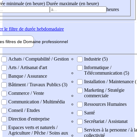
ée minimale (en heure)
Durée maximale (en heure)
heures
er
le filtre de durée hebdomadaire
les filtres de
Domaine pro
fessionnel
ne professionel
Achats / Comptabilité / Gestion
Industrie (5)
Arts / Artisanat d'art
Informatique /
Télécommunication (5)
Banque / Assurance
Installation / Maintenance (
Bâtiment / Travaux Publics (3)
Marketing / Stratégie
Commerce / Vente
commerciale
Communication / Multimédia
Ressources Humaines
Conseil / Etudes
Santé
Direction d'entreprise
Secrétariat / Assistanat
Espaces verts et naturels /
Services à la personne / à l
Agriculture / Pêche / Soins aux
collectivité