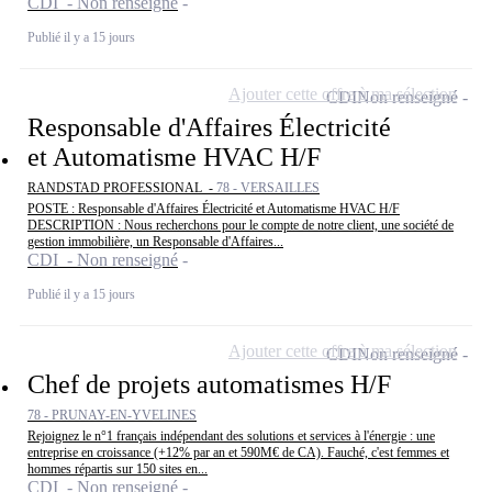
CDI - Non renseigné
Publié il y a 15 jours
Ajouter cette offre à ma sélection
CDI
Non renseigné
Responsable d'Affaires Électricité
et Automatisme HVAC H/F
RANDSTAD PROFESSIONAL -
78 - VERSAILLES
POSTE : Responsable d'Affaires Électricité et Automatisme HVAC H/F
DESCRIPTION : Nous recherchons pour le compte de notre client, une société de
gestion immobilière, un Responsable d'Affaires...
CDI - Non renseigné
Publié il y a 15 jours
Ajouter cette offre à ma sélection
CDI
Non renseigné
Chef de projets automatismes H/F
78 - PRUNAY-EN-YVELINES
Rejoignez le n°1 français indépendant des solutions et services à l'énergie : une
entreprise en croissance (+12% par an et 590M€ de CA). Fauché, c'est femmes et
hommes répartis sur 150 sites en...
CDI - Non renseigné