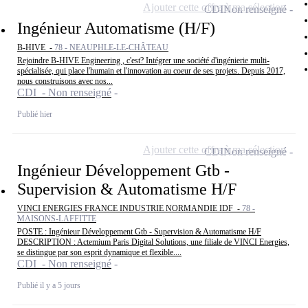
Ajouter cette offre à ma sélection
CDI
Non renseigné
Ingénieur Automatisme (H/F)
B-HIVE -
78 - NEAUPHLE-LE-CHÂTEAU
Rejoindre B-HIVE Engineering , c'est? Intégrer une société d'ingénierie multi-
spécialisée, qui place l'humain et l'innovation au coeur de ses projets. Depuis 2017,
nous construisons avec nos...
CDI - Non renseigné
Publié hier
Ajouter cette offre à ma sélection
CDI
Non renseigné
Ingénieur Développement Gtb -
Supervision & Automatisme H/F
VINCI ENERGIES FRANCE INDUSTRIE NORMANDIE IDF -
78 -
MAISONS-LAFFITTE
POSTE : Ingénieur Développement Gtb - Supervision & Automatisme H/F
DESCRIPTION : Actemium Paris Digital Solutions, une filiale de VINCI Energies,
se distingue par son esprit dynamique et flexible....
CDI - Non renseigné
Publié il y a 5 jours