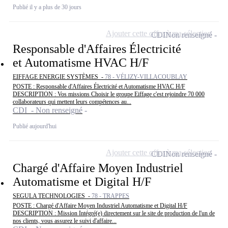
Publié il y a plus de 30 jours
Ajouter cette offre à ma sélection
CDI
Non renseigné
Responsable d'Affaires Électricité
et Automatisme HVAC H/F
EIFFAGE ENERGIE SYSTÈMES -
78 - VÉLIZY-VILLACOUBLAY
POSTE : Responsable d'Affaires Électricité et Automatisme HVAC H/F
DESCRIPTION : Vos missions Choisir le groupe Eiffage c'est rejoindre 70 000
collaborateurs qui mettent leurs compétences au...
CDI - Non renseigné
Publié aujourd'hui
Ajouter cette offre à ma sélection
CDI
Non renseigné
Chargé d'Affaire Moyen Industriel
Automatisme et Digital H/F
SEGULA TECHNOLOGIES -
78 - TRAPPES
POSTE : Chargé d'Affaire Moyen Industriel Automatisme et Digital H/F
DESCRIPTION : Mission Intégré(e) directement sur le site de production de l'un de
nos clients, vous assurez le suivi d'affaire...