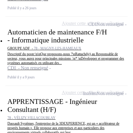
Publié il y a 26 jours
Ajouter cette offre à ma sélection
CDI
Non renseigné
Automaticien de maintenance F/H
- Informatique industrielle
GROUPE ADF -
78 - MAGNY-LES-HAMEAUX
Descriptif du poste:\n\nQue proposons-nous ?\nRattaché(e) au Responsable de
secteur, vous aurez pour principales missions :\n* \nDévelopper et programmer des
systèmes automatisés en utilisant des...
CDI - Non renseigné
Publié il y a 9 jours
Ajouter cette offre à ma sélection
Intérim
Non renseigné
APPRENTISSAGE - Ingénieur
Consultant (H/F)
78 - VÉLIZY-VILLACOUBLAY
Dassault Systèmes, l'entreprise de la 3DEXPERIENCE, est un « accélérateur de
progrès humain ». Elle propose aux entreprises et aux particuliers des
environnements virtuels collaboratifs qui leur...