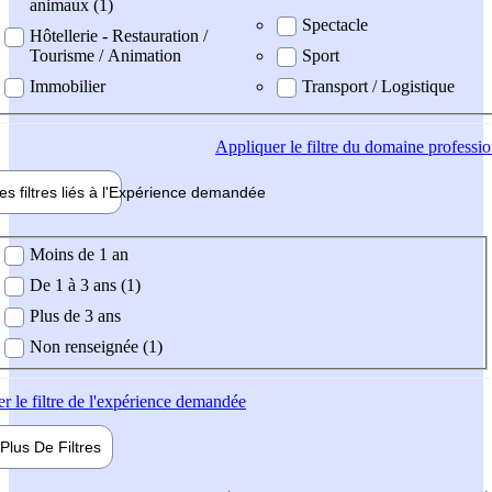
animaux (1)
Spectacle
Hôtellerie - Restauration /
Tourisme / Animation
Sport
Immobilier
Transport / Logistique
Appliquer
le filtre du domaine professi
es filtres liés à l'
Expérience
demandée
ience demandée
Moins de 1 an
De 1 à 3 ans (1)
Plus de 3 ans
Non renseignée (1)
er
le filtre de l'expérience demandée
Plus De
Filtres