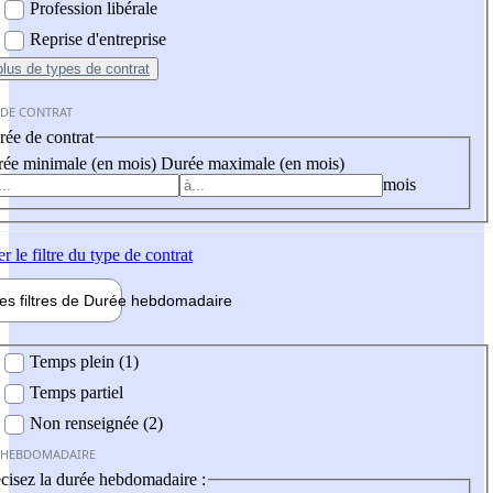
Profession libérale
Reprise d'entreprise
plus
de types de contrat
 DE CONTRAT
ée de contrat
ée minimale (en mois)
Durée maximale (en mois)
mois
er
le filtre du type de contrat
les filtres de
Durée hebdo
madaire
 hebdomadaire
Temps plein (1)
Temps partiel
Non renseignée (2)
 HEBDOMADAIRE
cisez la durée hebdomadaire :