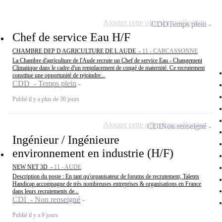
Ajouter cette offre à ma sélection
CDD
Temps plein
Chef de service Eau H/F
CHAMBRE DEP D AGRICULTURE DE L AUDE -
11 - CARCASSONNE
La Chambre d'agriculture de l'Aude recrute un Chef de service Eau - Changement
Climatique dans le cadre d'un remplacement de congé de maternité. Ce recrutement
constitue une opportunité de rejoindre...
CDD - Temps plein
Publié il y a plus de 30 jours
Ajouter cette offre à ma sélection
CDI
Non renseigné
Ingénieur / Ingénieure
environnement en industrie (H/F)
NEW NET 3D -
11 - AUDE
Description du poste : En tant qu'organisateur de forums de recrutement, Talents
Handicap accompagne de très nombreuses entreprises & organisations en France
dans leurs recrutements de...
CDI - Non renseigné
Publié il y a 9 jours