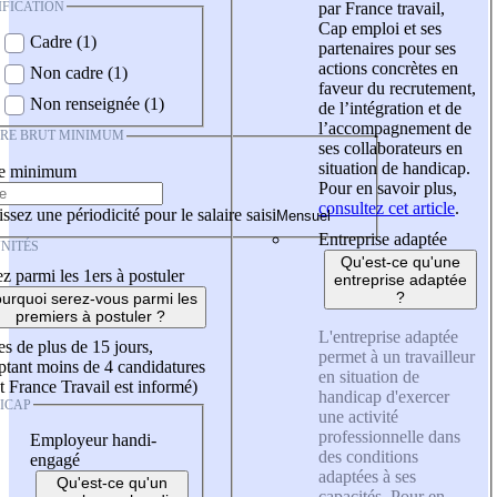
IFICATION
par France travail,
Cap emploi et ses
Cadre (1)
partenaires pour ses
actions concrètes en
Non cadre (1)
faveur du recrutement,
Non renseignée (1)
de l’intégration et de
l’accompagnement de
IRE BRUT MINIMUM
ses collaborateurs en
situation de handicap.
re minimum
Pour en savoir plus,
consultez cet article
.
ssez une périodicité pour le salaire saisi
Entreprise adaptée
NITÉS
Qu'est-ce qu'une
z parmi les 1ers à postuler
entreprise adaptée
?
urquoi serez-vous parmi les
premiers à postuler ?
L'entreprise adaptée
es de plus de 15 jours,
permet à un travailleur
tant moins de 4 candidatures
en situation de
t France Travail est informé)
handicap d'exercer
ICAP
une activité
professionnelle dans
Employeur handi-
des conditions
engagé
adaptées à ses
Qu'est-ce qu'un
capacités. Pour en