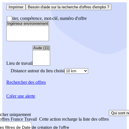
Imprimer
Besoin d'aide sur la recherche d'offres d'emploi ?
Métier, compétence, mot-clé, numéro d'offre
Lieu de travail
Distance autour du lieu choisi
Rechercher
des offres
Créer une alerte
Qui sont n
icher uniquement
 offres France Travail
Cette action recharge la liste des offres
les filtres de
Date de création
de l'offre