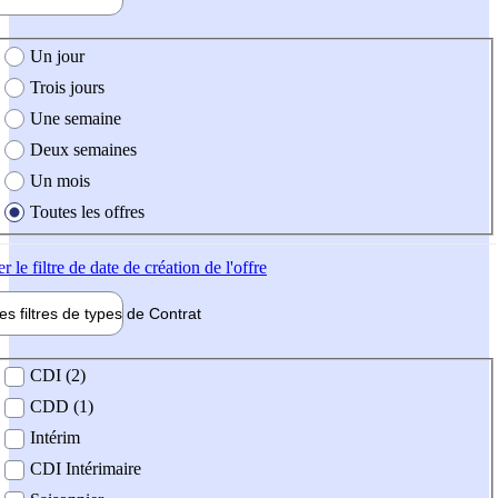
e création de l'offre
Un jour
Trois jours
Une semaine
Deux semaines
Un mois
Toutes les offres
er
le filtre de date de création de l'offre
les filtres de types de
Contrat
de contrat
CDI (2)
CDD (1)
Intérim
CDI Intérimaire