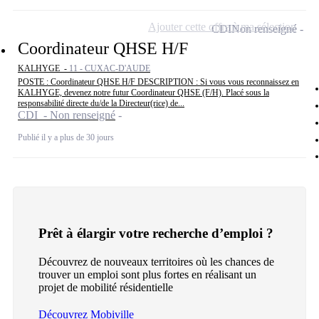
Ajouter cette offre à ma sélection
CDI
Non renseigné
Coordinateur QHSE H/F
KALHYGE -
11 - CUXAC-D'AUDE
POSTE : Coordinateur QHSE H/F DESCRIPTION : Si vous vous reconnaissez en
KALHYGE, devenez notre futur Coordinateur QHSE (F/H). Placé sous la
responsabilité directe du/de la Directeur(rice) de...
CDI - Non renseigné
Publié il y a plus de 30 jours
Prêt à élargir votre recherche d’emploi ?
Découvrez de nouveaux territoires où les chances de
trouver un emploi sont plus fortes en réalisant un
projet de mobilité résidentielle
Découvrez Mobiville