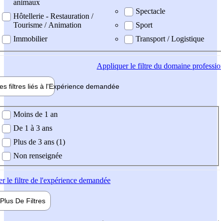
animaux
Spectacle
Hôtellerie - Restauration /
Tourisme / Animation
Sport
Immobilier
Transport / Logistique
Appliquer
le filtre du domaine professi
es filtres liés à l'
Expérience
demandée
ience demandée
Moins de 1 an
De 1 à 3 ans
Plus de 3 ans (1)
Non renseignée
er
le filtre de l'expérience demandée
Plus De
Filtres