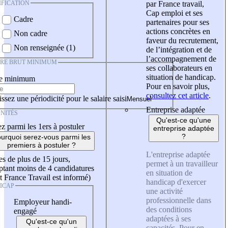
IFICATION
par France travail,
Cap emploi et ses
Cadre
partenaires pour ses
actions concrètes en
Non cadre
faveur du recrutement,
Non renseignée (1)
de l’intégration et de
l’accompagnement de
IRE BRUT MINIMUM
ses collaborateurs en
situation de handicap.
re minimum
Pour en savoir plus,
consultez cet article
.
ssez une périodicité pour le salaire saisi
Entreprise adaptée
NITÉS
Qu'est-ce qu'une
z parmi les 1ers à postuler
entreprise adaptée
?
urquoi serez-vous parmi les
premiers à postuler ?
L'entreprise adaptée
es de plus de 15 jours,
permet à un travailleur
tant moins de 4 candidatures
en situation de
t France Travail est informé)
handicap d'exercer
ICAP
une activité
professionnelle dans
Employeur handi-
des conditions
engagé
adaptées à ses
Qu'est-ce qu'un
capacités. Pour en