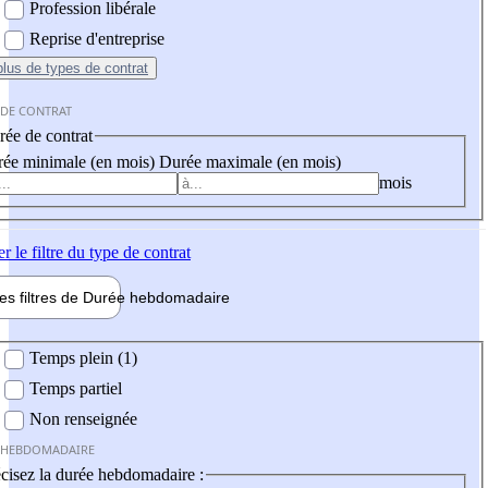
Profession libérale
Reprise d'entreprise
plus
de types de contrat
 DE CONTRAT
ée de contrat
ée minimale (en mois)
Durée maximale (en mois)
mois
er
le filtre du type de contrat
les filtres de
Durée hebdo
madaire
 hebdomadaire
Temps plein (1)
Temps partiel
Non renseignée
 HEBDOMADAIRE
cisez la durée hebdomadaire :