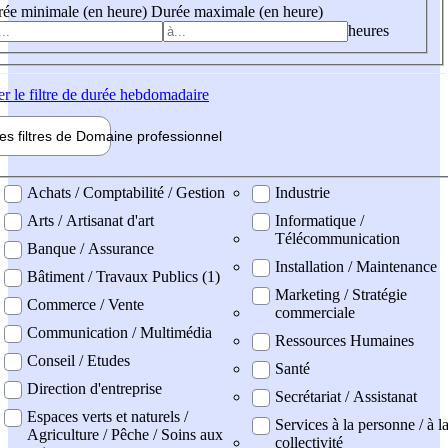
ée minimale (en heure)
Durée maximale (en heure)
heures
er
le filtre de durée hebdomadaire
les filtres de
Domaine pro
fessionnel
ne professionel
Achats / Comptabilité / Gestion
Industrie
Arts / Artisanat d'art
Informatique /
Télécommunication
Banque / Assurance
Installation / Maintenance
Bâtiment / Travaux Publics (1)
Marketing / Stratégie
Commerce / Vente
commerciale
Communication / Multimédia
Ressources Humaines
Conseil / Etudes
Santé
Direction d'entreprise
Secrétariat / Assistanat
Espaces verts et naturels /
Services à la personne / à l
Agriculture / Pêche / Soins aux
collectivité