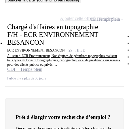
Afficher la carte
(contenu non-accessible)
Ajouter cette offre à ma sélection
CDI
Temps plein
Chargé d'affaires en topographie
F/H - ECR ENVIRONNEMENT
BESANCON
ECR ENVIRONNEMENT BESANCON -
25 - THISE
Au sein d’ECR Environnement, Nos équipes de géomètres topographes réalisent
tous types de travaux topographiques, cartographiques et de prestations sur réseaux,
pour des clients publics ou privés. ...
CDI - Temps plein
Publié il y a plus de 30 jours
Prêt à élargir votre recherche d’emploi ?
Découvrez de nouveaux territoires où les chances de