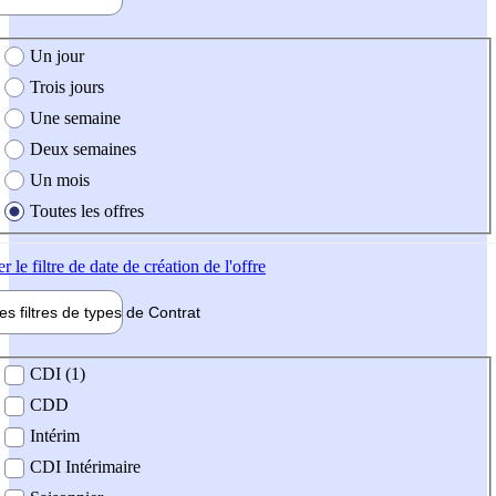
e création de l'offre
Un jour
Trois jours
Une semaine
Deux semaines
Un mois
Toutes les offres
er
le filtre de date de création de l'offre
les filtres de types de
Contrat
de contrat
CDI (1)
CDD
Intérim
CDI Intérimaire