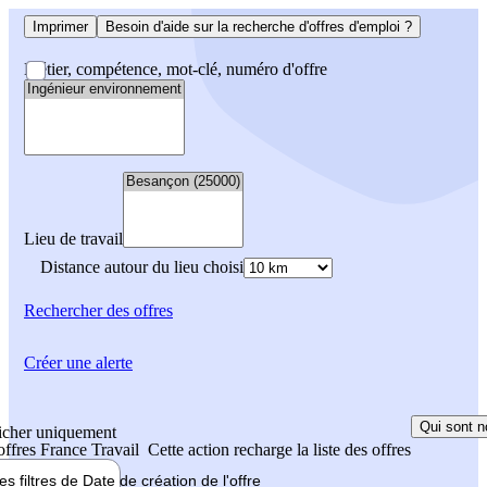
Imprimer
Besoin d'aide sur la recherche d'offres d'emploi ?
Métier, compétence, mot-clé, numéro d'offre
Lieu de travail
Distance autour du lieu choisi
Rechercher
des offres
Créer une alerte
Qui sont n
icher uniquement
 offres France Travail
Cette action recharge la liste des offres
les filtres de
Date de création
de l'offre