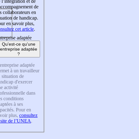
 l’intégration et de
’accompagnement de
s collaborateurs en
tuation de handicap.
ur en savoir plus,
nsultez cet article
.
treprise adaptée
Qu'est-ce qu'une
entreprise adaptée
?
entreprise adaptée
rmet à un travailleur
 situation de
ndicap d'exercer
e activité
ofessionnelle dans
s conditions
aptées à ses
pacités. Pour en
voir plus,
consultez
 site de l’UNEA
.