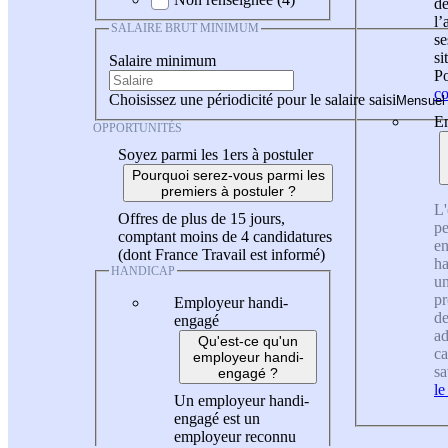
de
l
SALAIRE BRUT MINIMUM
se
si
Salaire minimum
Po
co
Choisissez une périodicité pour le salaire saisi
En
OPPORTUNITÉS
Soyez parmi les 1ers à postuler
Pourquoi serez-vous parmi les
premiers à postuler ?
L'
Offres de plus de 15 jours,
pe
comptant moins de 4 candidatures
en
(dont France Travail est informé)
ha
HANDICAP
un
pr
Employeur handi-
de
engagé
ad
Qu'est-ce qu'un
ca
employeur handi-
sa
engagé ?
le
Un employeur handi-
engagé est un
employeur reconnu