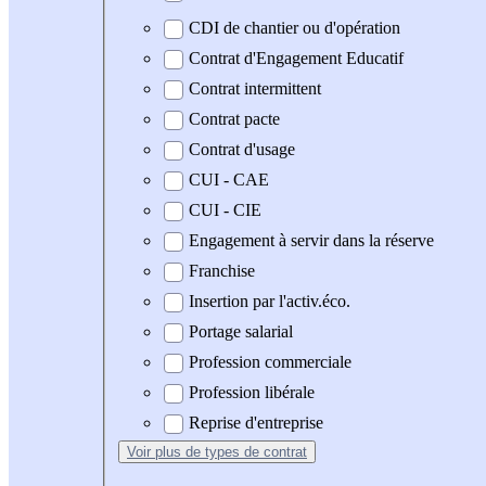
CDI de chantier ou d'opération
Contrat d'Engagement Educatif
Contrat intermittent
Contrat pacte
Contrat d'usage
CUI - CAE
CUI - CIE
Engagement à servir dans la réserve
Franchise
Insertion par l'activ.éco.
Portage salarial
Profession commerciale
Profession libérale
Reprise d'entreprise
Voir plus
de types de contrat