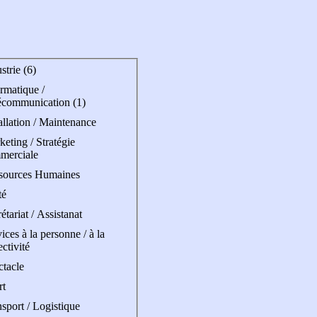
strie (6)
rmatique /
écommunication (1)
allation / Maintenance
eting / Stratégie
merciale
sources Humaines
té
étariat / Assistanat
ices à la personne / à la
ectivité
ctacle
rt
sport / Logistique