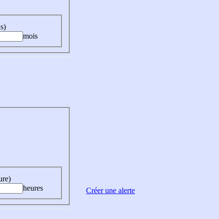
s)
mois
ure)
heures
Créer une alerte