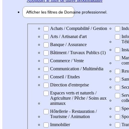
Appliquer
le filtre de durée hebdomadaire
Afficher les filtres de
Domaine pro
fessionnel
Domaine professionel
Achats / Comptabilité / Gestion
Indu
Arts / Artisanat d'art
Info
Tél
Banque / Assurance
Inst
Bâtiment / Travaux Publics (1)
Mark
Commerce / Vente
com
Communication / Multimédia
Res
Conseil / Etudes
San
Direction d'entreprise
Secr
Espaces verts et naturels /
Serv
Agriculture / Pêche / Soins aux
coll
animaux
Spe
Hôtellerie - Restauration /
Tourisme / Animation
Spo
Immobilier
Tran