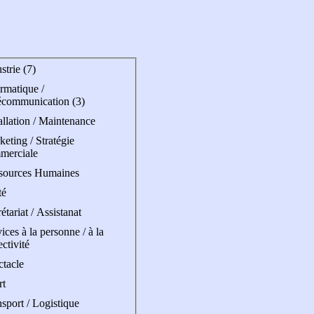
strie (7)
rmatique /
écommunication (3)
allation / Maintenance
eting / Stratégie
merciale
sources Humaines
té
étariat / Assistanat
ices à la personne / à la
ectivité
ctacle
rt
sport / Logistique