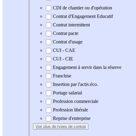
CDI de chantier ou d'opération
Contrat d'Engagement Educatif
Contrat intermittent
Contrat pacte
Contrat d'usage
CUI - CAE
CUI - CIE
Engagement à servir dans la réserve
Franchise
Insertion par l'activ.éco.
Portage salarial
Profession commerciale
Profession libérale
Reprise d'entreprise
Voir plus
de types de contrat