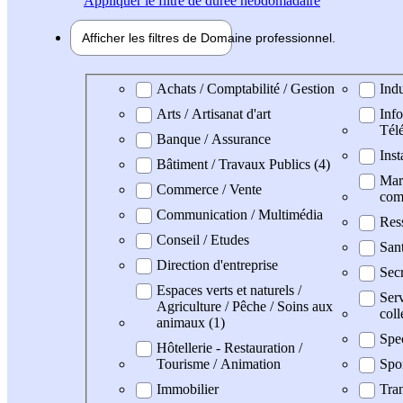
Appliquer
le filtre de durée hebdomadaire
Afficher les filtres de
Domaine pro
fessionnel
Domaine professionel
Achats / Comptabilité / Gestion
Indu
Arts / Artisanat d'art
Info
Tél
Banque / Assurance
Inst
Bâtiment / Travaux Publics (4)
Mark
Commerce / Vente
com
Communication / Multimédia
Res
Conseil / Etudes
San
Direction d'entreprise
Secr
Espaces verts et naturels /
Serv
Agriculture / Pêche / Soins aux
coll
animaux (1)
Spe
Hôtellerie - Restauration /
Tourisme / Animation
Spo
Immobilier
Tran