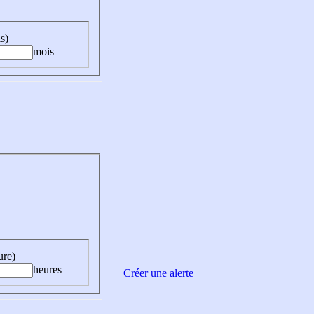
s)
mois
ure)
heures
Créer une alerte