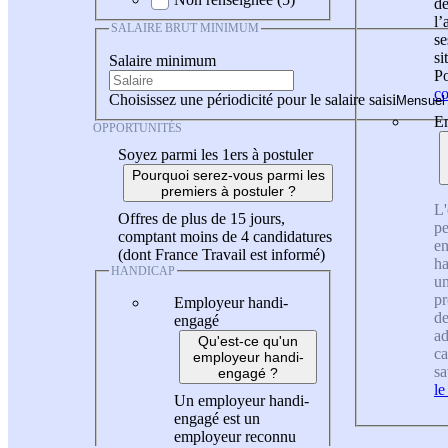
de
l
SALAIRE BRUT MINIMUM
se
si
Salaire minimum
Po
co
Choisissez une périodicité pour le salaire saisi
En
OPPORTUNITÉS
Soyez parmi les 1ers à postuler
Pourquoi serez-vous parmi les
premiers à postuler ?
L'
Offres de plus de 15 jours,
pe
comptant moins de 4 candidatures
en
(dont France Travail est informé)
ha
HANDICAP
un
pr
Employeur handi-
de
engagé
ad
Qu'est-ce qu'un
ca
employeur handi-
sa
engagé ?
le
Un employeur handi-
engagé est un
employeur reconnu