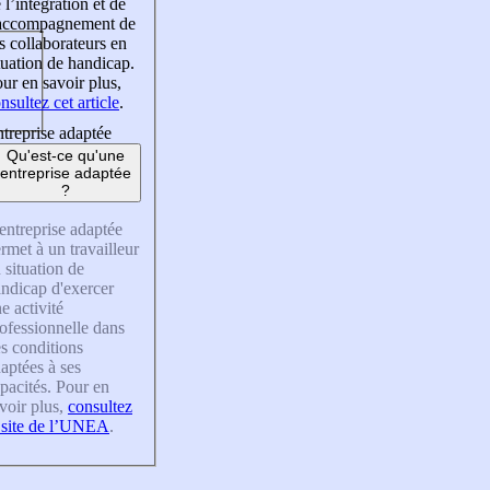
 l’intégration et de
’accompagnement de
s collaborateurs en
tuation de handicap.
ur en savoir plus,
nsultez cet article
.
treprise adaptée
Qu'est-ce qu'une
entreprise adaptée
?
entreprise adaptée
rmet à un travailleur
 situation de
ndicap d'exercer
e activité
ofessionnelle dans
s conditions
aptées à ses
pacités. Pour en
voir plus,
consultez
 site de l’UNEA
.