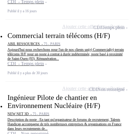
CDI - Temps plein
Publié il y a 16 jours
Ajouter cette offre à ma sélection
CDI
Temps plein
Commercial terrain télécoms (H/F)
ABIL RESSOURCES -
75 - PARIS
Aujourd'hui nous recherchons pour l'un de nos clients un(e) Commercial(e) terrain
télécoms H/F pour un poste à contrat à durée indéterminée, poste basé à proximité
de Saint-Ouen (93). Rémunération...
CDI - Temps plein
Publié il y a plus de 30 jours
Ajouter cette offre à ma sélection
CDI
Non renseigné
Ingénieur Pilote de chantier en
Environnement Nucléaire (H/F)
NEW NET 3D -
75 - PARIS
Description du poste : En tant qu'organisateur de forums de recrutement, Talents
Handicap accompagne de très nombreuses entreprises & organisations en France
dans leurs recrutements de...
CDI - Non renseigné