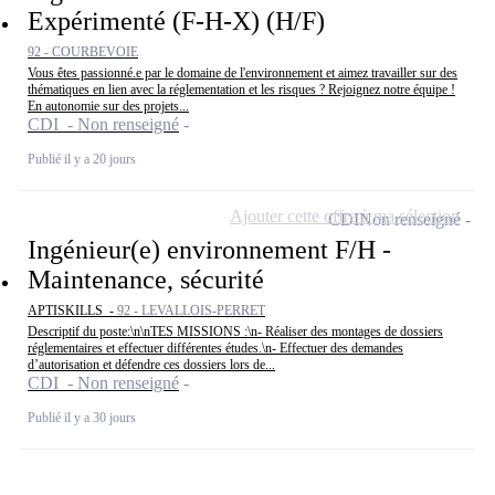
Expérimenté (F-H-X) (H/F)
92 - COURBEVOIE
Vous êtes passionné.e par le domaine de l'environnement et aimez travailler sur des
thématiques en lien avec la réglementation et les risques ? Rejoignez notre équipe !
En autonomie sur des projets...
CDI - Non renseigné
Publié il y a 20 jours
Ajouter cette offre à ma sélection
CDI
Non renseigné
Ingénieur(e) environnement F/H -
Maintenance, sécurité
APTISKILLS -
92 - LEVALLOIS-PERRET
Descriptif du poste:\n\nTES MISSIONS :\n- Réaliser des montages de dossiers
réglementaires et effectuer différentes études.\n- Effectuer des demandes
d’autorisation et défendre ces dossiers lors de...
CDI - Non renseigné
Publié il y a 30 jours