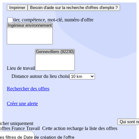
Imprimer
Besoin d'aide sur la recherche d'offres d'emploi ?
Métier, compétence, mot-clé, numéro d'offre
Lieu de travail
Distance autour du lieu choisi
Rechercher
des offres
Créer une alerte
Qui sont n
icher uniquement
 offres France Travail
Cette action recharge la liste des offres
les filtres de
Date de création
de l'offre