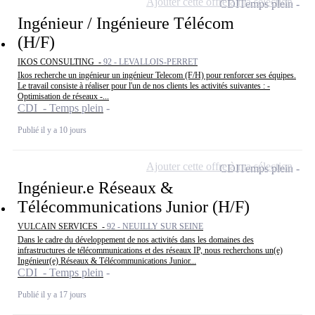
Ajouter cette offre à ma sélection
CDI
Temps plein
Ingénieur / Ingénieure Télécom
(H/F)
IKOS CONSULTING -
92 - LEVALLOIS-PERRET
Ikos recherche un ingénieur un ingénieur Telecom (F/H) pour renforcer ses équipes.
Le travail consiste à réaliser pour l'un de nos clients les activités suivantes : -
Optimisation de réseaux -...
CDI - Temps plein
Publié il y a 10 jours
Ajouter cette offre à ma sélection
CDI
Temps plein
Ingénieur.e Réseaux &
Télécommunications Junior (H/F)
VULCAIN SERVICES -
92 - NEUILLY SUR SEINE
Dans le cadre du développement de nos activités dans les domaines des
infrastructures de télécommunications et des réseaux IP, nous recherchons un(e)
Ingénieur(e) Réseaux & Télécommunications Junior...
CDI - Temps plein
Publié il y a 17 jours