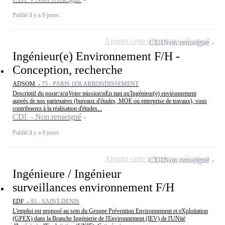
Publié il y a 9 jours
Ajouter cette offre à ma sélection
CDI
Non renseigné
Ingénieur(e) Environnement F/H -
Conception, recherche
ADSOM -
75 - PARIS 1ER ARRONDISSEMENT
Descriptif du poste:\n\nVotre mission\nEn tant qu'Ingénieur(e) environnement
auprès de nos partenaires (bureaux d'études, MOE ou entreprise de travaux), vous
contribuerez à la réalisation d'études...
CDI - Non renseigné
Publié il y a 9 jours
Ajouter cette offre à ma sélection
CDI
Non renseigné
Ingénieure / Ingénieur
surveillances environnement F/H
EDF -
93 - SAINT-DENIS
L'emploi est proposé au sein du Groupe Prévention Environnement et eXploitation
(GPEX) dans la Branche Ingénierie de l'Environnement (IEV) de l'UNité