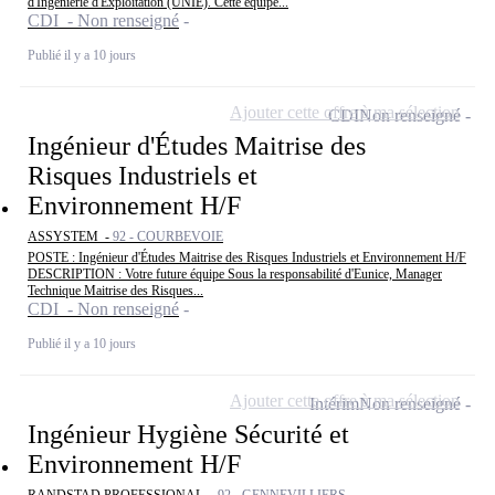
d'Ingénierie d'Exploitation (UNIE). Cette équipe...
CDI - Non renseigné
Publié il y a 10 jours
Ajouter cette offre à ma sélection
CDI
Non renseigné
Ingénieur d'Études Maitrise des
Risques Industriels et
Environnement H/F
ASSYSTEM -
92 - COURBEVOIE
POSTE : Ingénieur d'Études Maitrise des Risques Industriels et Environnement H/F
DESCRIPTION : Votre future équipe Sous la responsabilité d'Eunice, Manager
Technique Maitrise des Risques...
CDI - Non renseigné
Publié il y a 10 jours
Ajouter cette offre à ma sélection
Intérim
Non renseigné
Ingénieur Hygiène Sécurité et
Environnement H/F
RANDSTAD PROFESSIONAL -
92 - GENNEVILLIERS