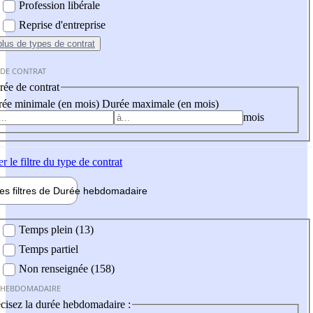
Profession libérale
Reprise d'entreprise
plus
de types de contrat
 DE CONTRAT
ée de contrat
ée minimale (en mois)
Durée maximale (en mois)
mois
er
le filtre du type de contrat
les filtres de
Durée hebdo
madaire
 hebdomadaire
Temps plein (13)
Temps partiel
Non renseignée (158)
 HEBDOMADAIRE
cisez la durée hebdomadaire :