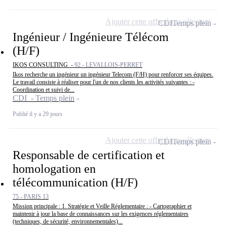
Ajouter cette offre à ma sélection
CDI
Temps plein
Ingénieur / Ingénieure Télécom
(H/F)
IKOS CONSULTING -
92 - LEVALLOIS-PERRET
Ikos recherche un ingénieur un ingénieur Telecom (F/H) pour renforcer ses équipes.
Le travail consiste à réaliser pour l'un de nos clients les activités suivantes : -
Coordination et suivi de...
CDI - Temps plein
Publié il y a 29 jours
Ajouter cette offre à ma sélection
CDI
Temps plein
Responsable de certification et
homologation en
télécommunication (H/F)
75 - PARIS 13
Mission principale : 1. Stratégie et Veille Réglementaire : - Cartographier et
maintenir à jour la base de connaissances sur les exigences réglementaires
(techniques, de sécurité, environnementales)...