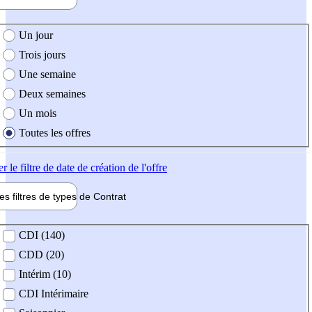
e création de l'offre
Un jour
Trois jours
Une semaine
Deux semaines
Un mois
Toutes les offres
er
le filtre de date de création de l'offre
les filtres de types de
Contrat
de contrat
CDI (140)
CDD (20)
Intérim (10)
CDI Intérimaire