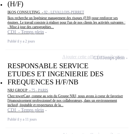
(H/F)
IKOS CONSULTING -
92 - LEVALLOIS-PERRET
Ikos recherche un Ingénieur management des risques (F/H) pour renforcer ses
équipes. Le travail consiste à réaliser pour l'un de nos clients les activités suivantes :
- Mise à jour des cartographies...
CDI - Temps plein
Publié il y a 2 jours
Ajouter cette offre à ma sélection
CDI
Temps plein
RESPONSABLE SERVICE
ETUDES ET INGENIERIE DES
FREQUENCES H/F/NB
NRJ GROUP -
75 - PARIS
Chez towerCast, comme au sein du Groupe NRJ, nous avons à coeur de favoriser
l'épanouissement professionnel de nos collaborateurs, dans un environnement
inclusif, équitable et respectueux de la...
CDI - Temps plein
Publié il y a 11 jours