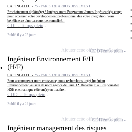
CAP INGELEC -
75 - PARIS 12E ARRONDISSEMENT
Prochainement diplômé(e) ? Intégrez notre Programme Jeunes Ingénieur(e)s conçu
pour accélérer votre développement professionnel dès votre intégration. Vous
bénéficierez d'un parcours personnalisé...
CDI - Temps plein
Publié il y a 22 jours
Ajouter cette offre à ma sélection
CDD
Temps plein
Ingénieur Environnement F/H
(H/F)
CAP INGELEC -
75 - PARIS 12E ARRONDISSEMENT
Pour accompagner notre croissance, nous recherchons un(e) Ingénieur
Environnement, au sein de notre agence de Paris 12. Rattaché(e) au Responsable
HSE et en tant que référent(e) en matière...
CDD - Temps plein
Publié il y a 24 jours
Ajouter cette offre à ma sélection
CDI
Temps plein
Ingénieur management des risques