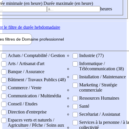
ée minimale (en heure)
Durée maximale (en heure)
heures
er
le filtre de durée hebdomadaire
les filtres de
Domaine pro
fessionnel
ne professionel
Achats / Comptabilité / Gestion
Industrie (77)
Arts / Artisanat d'art
Informatique /
Télécommunication (38)
Banque / Assurance
Installation / Maintenance
Bâtiment / Travaux Publics (48)
Marketing / Stratégie
Commerce / Vente
commerciale
Communication / Multimédia
Ressources Humaines
Conseil / Etudes
Santé
Direction d'entreprise
Secrétariat / Assistanat
Espaces verts et naturels /
Services à la personne / à l
Agriculture / Pêche / Soins aux
collectivité