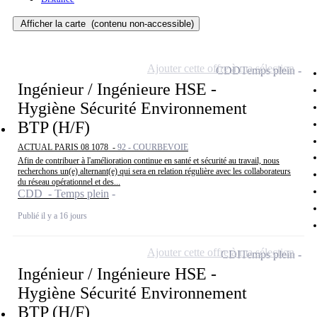
Afficher la carte
(contenu non-accessible)
Ajouter cette offre à ma sélection
CDD
Temps plein
Ingénieur / Ingénieure HSE -
Hygiène Sécurité Environnement
BTP (H/F)
ACTUAL PARIS 08 1078 -
92 - COURBEVOIE
Afin de contribuer à l'amélioration continue en santé et sécurité au travail, nous
recherchons un(e) alternant(e) qui sera en relation régulière avec les collaborateurs
du réseau opérationnel et des...
CDD - Temps plein
Publié il y a 16 jours
Ajouter cette offre à ma sélection
CDI
Temps plein
Ingénieur / Ingénieure HSE -
Hygiène Sécurité Environnement
BTP (H/F)