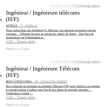
Ajouter cette offre à ma sélection
CDI
Temps plein
Ingénieur / Ingénieure télécoms
(H/F)
SETELIA -
75 - PARIS 02
Nous recherchons des Ingénieur(e)s Télécoms. Les missions proposées sont les
suivantes : - Effectuer les tests en suivant les cahiers de charge, - Etre force de
propositions sur l'optimisation et...
CDI - Temps plein
Publié il y a 17 jours
Ajouter cette offre à ma sélection
CDI
Temps plein
Ingénieur / Ingénieure Télécom
(H/F)
IKOS CONSULTING -
92 - LEVALLOIS-PERRET
Ikos recherche un ingénieur un ingénieur Telecom (F/H) pour renforcer ses équipes.
Le travail consiste à réaliser pour l'un de nos clients les activités suivantes : -
Vérification système -...
CDI - Temps plein
Publié il y a 29 jours