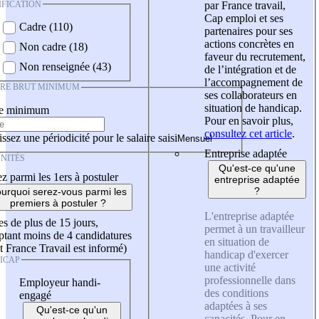
IFICATION
par France travail,
Cap emploi et ses
Cadre (110)
partenaires pour ses
actions concrètes en
Non cadre (18)
faveur du recrutement,
Non renseignée (43)
de l’intégration et de
l’accompagnement de
IRE BRUT MINIMUM
ses collaborateurs en
situation de handicap.
re minimum
Pour en savoir plus,
consultez cet article
.
ssez une périodicité pour le salaire saisi
Entreprise adaptée
NITÉS
Qu'est-ce qu'une
z parmi les 1ers à postuler
entreprise adaptée
?
urquoi serez-vous parmi les
premiers à postuler ?
L'entreprise adaptée
es de plus de 15 jours,
permet à un travailleur
tant moins de 4 candidatures
en situation de
t France Travail est informé)
handicap d'exercer
ICAP
une activité
professionnelle dans
Employeur handi-
des conditions
engagé
adaptées à ses
Qu'est-ce qu'un
capacités. Pour en