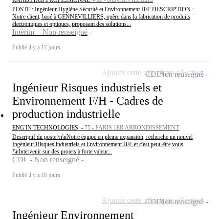
POSTE : Ingénieur Hygiène Sécurité et Environnement H/F DESCRIPTION :
Notre client, basé à GENNEVILLIERS, opère dans la fabrication de produits
électroniques et optiques, proposant des solutions...
Intérim - Non renseigné
Publié il y a 17 jours
Ajouter cette offre à ma sélection
CDI
Non renseigné
Ingénieur Risques industriels et
Environnement F/H - Cadres de
production industrielle
ENG'IN TECHNOLOGIES -
75 - PARIS 1ER ARRONDISSEMENT
Descriptif du poste:\n\nNotre équipe en pleine expansion, recherche un nouvel
Ingénieur Risques industriels et Environnement H/F et c'est peut-être vous
!\nIntervenir sur des projets à forte valeur...
CDI - Non renseigné
Publié il y a 18 jours
Ajouter cette offre à ma sélection
CDI
Non renseigné
Ingénieur Environnement